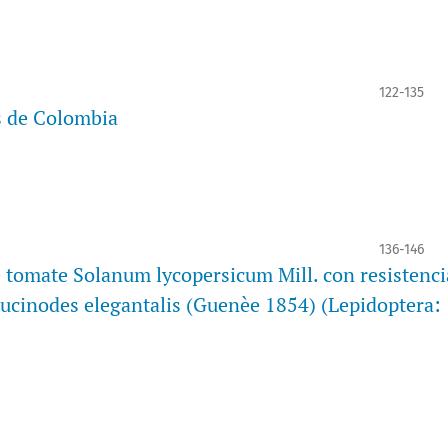
122-135
es de Colombia
136-146
e tomate Solanum lycopersicum Mill. con resistenci
eucinodes elegantalis (Guenèe 1854) (Lepidoptera: