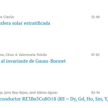
a-Clavijo
52-66
fera solar estratificada
na, César A. Valenzuela-Toledo
67-82
s al invariante de Gauss-Bonnet
o, Jairo Roa-Rojas, José Albino-Aguiar
83-94
erconductor RE3Ba5Cu8O18 (RE = Dy, Gd, Ho, Sm, Y