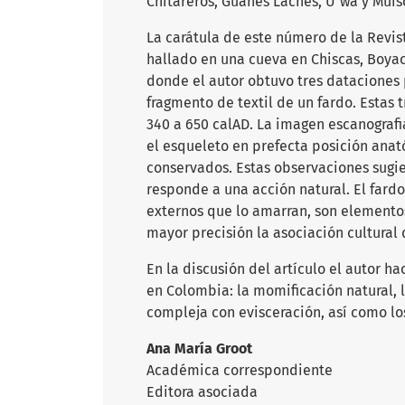
Chitareros, Guanes Laches, U´wa y Muis
La carátula de este número de la Revis
hallado en una cueva en Chiscas, Boyacá
donde el autor obtuvo tres dataciones 
fragmento de textil de un fardo. Estas
340 a 650 calAD. La imagen escanograf
el esqueleto en prefecta posición anat
conservados. Estas observaciones sugie
responde a una acción natural. El fardo
externos que lo amarran, son elementos
mayor precisión la asociación cultural
En la discusión del artículo el autor 
en Colombia: la momificación natural, la
compleja con evisceración, así como lo
Ana María Groot
Académica correspondiente
Editora asociada