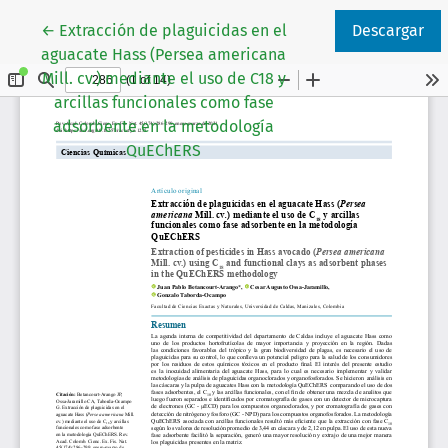
Volver a los detalles del artículo
←
Extracción de plaguicidas en el
Descargar
aguacate Hass (Persea americana
Mill. cv.) mediante el uso de C18 y
arcillas funcionales como fase
adsorbente en la metodología
QuEChERS