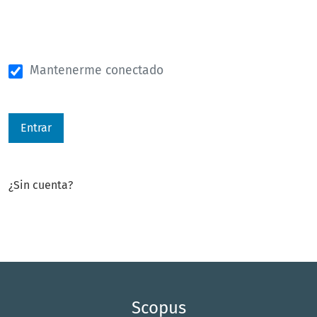
¿Has olvidado tu contraseña?
Mantenerme conectado
Entrar
¿Sin cuenta?
Registrarse aquí
Scopus