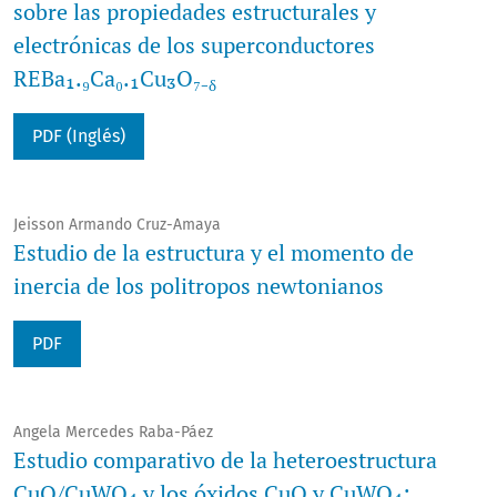
sobre las propiedades estructurales y
electrónicas de los superconductores
REBa₁.₉Ca₀.₁Cu₃O₇₋
δ
PDF (Inglés)
Jeisson Armando Cruz-Amaya
Estudio de la estructura y el momento de
inercia de los politropos newtonianos
PDF
Angela Mercedes Raba-Páez
Estudio comparativo de la heteroestructura
CuO/CuWO₄ y los óxidos CuO y CuWO₄: