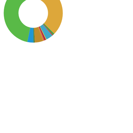
SDG15: Life in Land (46%)
SDG2: Zero hunger (37%)
SDG12: Responsible
consumption and
production (5%)