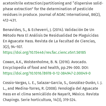
acetonitrile extraction/partitioning and “dispersive solid-
phase extraction” for the determination of pesticide
residues in produce. Journal of AOAC International, 86(2),
412–431.
Benavides, S., & Echeverri, J. (2014). Validación De Un
Método Para El Análisis De Residualidad De Plaguicidas
En Aguacate Hass. Revista de La Facultad de Ciencias,
3(2), 94–107.
https://doi.org/10.15446/rev.fac.cienc.v5n1.56185
Cowan, A.K., Wolstenholme, B. N. (2016). Avocado.
Encyclopedia of food and health, pp.294-300. DOI:
https://doi.org/10.1016/B978-0-12-384947-2.00049-0
Cossio-Vargas, L. E., Salazar-García, S., González-Durán, I. J.
L., and Medina-Torres, R. (2008). Fenología del Aguacate
Hass en el clima semicálido de Nayarit, México. Revista
Chapingo. Serie horticultura, 14(3), 319-324.