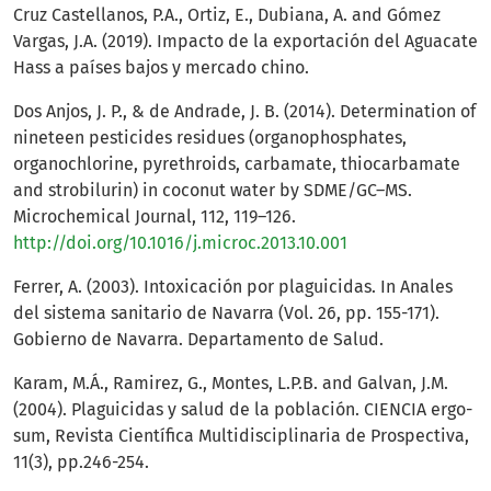
Cruz Castellanos, P.A., Ortiz, E., Dubiana, A. and Gómez
Vargas, J.A. (2019). Impacto de la exportación del Aguacate
Hass a países bajos y mercado chino.
Dos Anjos, J. P., & de Andrade, J. B. (2014). Determination of
nineteen pesticides residues (organophosphates,
organochlorine, pyrethroids, carbamate, thiocarbamate
and strobilurin) in coconut water by SDME/GC–MS.
Microchemical Journal, 112, 119–126.
http://doi.org/10.1016/j.microc.2013.10.001
Ferrer, A. (2003). Intoxicación por plaguicidas. In Anales
del sistema sanitario de Navarra (Vol. 26, pp. 155-171).
Gobierno de Navarra. Departamento de Salud.
Karam, M.Á., Ramirez, G., Montes, L.P.B. and Galvan, J.M.
(2004). Plaguicidas y salud de la población. CIENCIA ergo-
sum, Revista Científica Multidisciplinaria de Prospectiva,
11(3), pp.246-254.