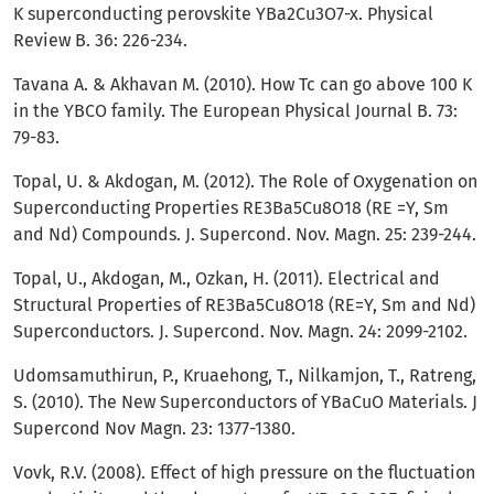
K superconducting perovskite YBa2Cu3O7-x. Physical
Review B. 36: 226-234.
Tavana A. & Akhavan M. (2010). How Tc can go above 100 K
in the YBCO family. The European Physical Journal B. 73:
79-83.
Topal, U. & Akdogan, M. (2012). The Role of Oxygenation on
Superconducting Properties RE3Ba5Cu8O18 (RE =Y, Sm
and Nd) Compounds. J. Supercond. Nov. Magn. 25: 239-244.
Topal, U., Akdogan, M., Ozkan, H. (2011). Electrical and
Structural Properties of RE3Ba5Cu8O18 (RE=Y, Sm and Nd)
Superconductors. J. Supercond. Nov. Magn. 24: 2099-2102.
Udomsamuthirun, P., Kruaehong, T., Nilkamjon, T., Ratreng,
S. (2010). The New Superconductors of YBaCuO Materials. J
Supercond Nov Magn. 23: 1377-1380.
Vovk, R.V. (2008). Effect of high pressure on the fluctuation