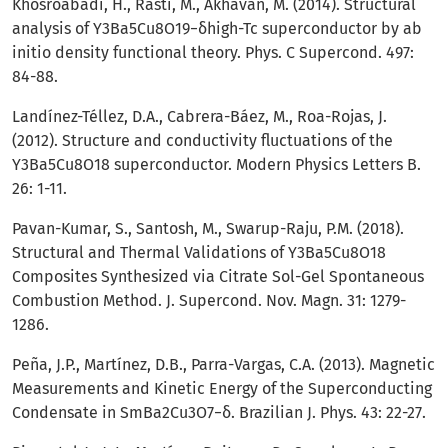
Khosroabadi, H., Rasti, M., Akhavan, M. (2014). Structural
analysis of Y3Ba5Cu8O19−δhigh-Tc superconductor by ab
initio density functional theory. Phys. C Supercond. 497:
84-88.
Landínez-Téllez, D.A., Cabrera-Báez, M., Roa-Rojas, J.
(2012). Structure and conductivity fluctuations of the
Y3Ba5Cu8O18 superconductor. Modern Physics Letters B.
26: 1-11.
Pavan-Kumar, S., Santosh, M., Swarup-Raju, P.M. (2018).
Structural and Thermal Validations of Y3Ba5Cu8O18
Composites Synthesized via Citrate Sol-Gel Spontaneous
Combustion Method. J. Supercond. Nov. Magn. 31: 1279-
1286.
Peña, J.P., Martínez, D.B., Parra-Vargas, C.A. (2013). Magnetic
Measurements and Kinetic Energy of the Superconducting
Condensate in SmBa2Cu3O7−δ. Brazilian J. Phys. 43: 22-27.