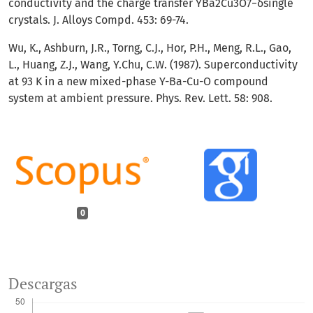
conductivity and the charge transfer YBa2Cu3O7−δsingle
crystals. J. Alloys Compd. 453: 69-74.
Wu, K., Ashburn, J.R., Torng, C.J., Hor, P.H., Meng, R.L., Gao,
L., Huang, Z.J., Wang, Y.Chu, C.W. (1987). Superconductivity
at 93 K in a new mixed-phase Y-Ba-Cu-O compound
system at ambient pressure. Phys. Rev. Lett. 58: 908.
0
Descargas