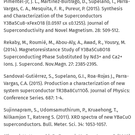
Pimentel-Jr, J. L., Martínez-Buitrago, D., Supelano, I., Parra-
Vargas, C. A., Mesquita, F. R., Pureur, P. (2015). Synthesis
and Characterization of the Superconductors
Y3Ba5Cu8−xFexO18 (0.0597 ≤x ≤0.1255). Journal of
Superconductivity and Novel Magnetism. 28: 509-512.
Rekaby, M., Roumié, M., Abou-Aly, A., Awad, R., Yousry, M.
(2014). Magnetoresistance Study of Y3Ba5Cu8O18
Superconducting Phase Substituted by Nd3+ and Ca2+
Ions. J. Supercond. Nov.Magn. 27: 2385-2395.
Sandoval-Gutiérrez, S., Supelano, G.I., Roa-Rojas J., Parra-
Vargas, C.A. (2015). Production a characterization of new
system superconductor TR3Ba8Cu11Oδ. Journal of Physics:
Conference Series. 687: 1-4.
Sujinnapram, S., Udomsamuthirum, P., Kruaehong, T.,
Nilkamjon T., Ratreng S. (2011). XRD spectra of new YBaCuO
superconductors. Bull. Meter. Sci. 34: 1053-1057.