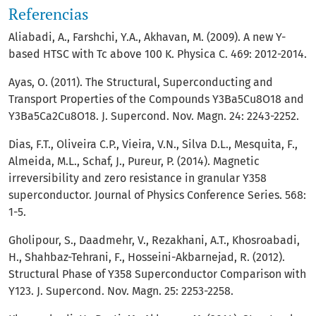
Referencias
Aliabadi, A., Farshchi, Y.A., Akhavan, M. (2009). A new Y-
based HTSC with Tc above 100 K. Physica C. 469: 2012-2014.
Ayas, O. (2011). The Structural, Superconducting and
Transport Properties of the Compounds Y3Ba5Cu8O18 and
Y3Ba5Ca2Cu8O18. J. Supercond. Nov. Magn. 24: 2243-2252.
Dias, F.T., Oliveira C.P., Vieira, V.N., Silva D.L., Mesquita, F.,
Almeida, M.L., Schaf, J., Pureur, P. (2014). Magnetic
irreversibility and zero resistance in granular Y358
superconductor. Journal of Physics Conference Series. 568:
1-5.
Gholipour, S., Daadmehr, V., Rezakhani, A.T., Khosroabadi,
H., Shahbaz-Tehrani, F., Hosseini-Akbarnejad, R. (2012).
Structural Phase of Y358 Superconductor Comparison with
Y123. J. Supercond. Nov. Magn. 25: 2253-2258.