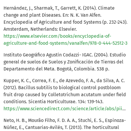
Hernández, J., Sharmak, T., Garrett, K. (2014). Climate
change and plant Diseases. En: N. K. Van Alfen.
Encyclopedia of Agriculture and food Systems (p. 232-243).
Amsterdam, Netherlands: Elsevier.
https://www.elsevier.com/books/encyclopedia-of-
agriculture-and-food-systems/vanalfen/978-0-444-52512-3
Instituto Geográfico Agustín Codazzi- IGAC. (2004). Estudio
general de suelos de Suelos y Zonificación de Tierras del
Departamento del Meta. Bogotá, Colombia. 538 p.
Kupper, K. C., Correa, F. E., de Azevedo, F. A., da Silva, A. C.
(2012). Bacillus subtilis to biological control postbloom
fruit drop caused by Colletotrichum acutatum under field
conditions. Sicentia Horticulturae. 134: 139-143.
https://www.sciencedirect.com/science/article/abs/pii/S0304423811006157
Neto, H. B., Mourão Filho, F. D. A. A., Stuchi, E. S., Espinoza-
Núñez, E., Cantuarias-Avilés, T. (2013). The horticultural