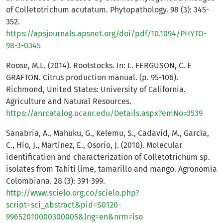
of Colletotrichum acutatum. Phytopathology. 98 (3): 345-
352.
https://apsjournals.apsnet.org/doi/pdf/10.1094/PHYTO-
98-3-0345
Roose, M.L. (2014). Rootstocks. In: L. FERGUSON, C. E
GRAFTON. Citrus production manual. (p. 95-106).
Richmond, United States: University of California.
Agriculture and Natural Resources.
https://anrcatalog.ucanr.edu/Details.aspx?emNo=3539
Sanabria, A., Mahuku, G., Kelemu, S., Cadavid, M., García,
C., Hío, J., Martínez, E., Osorio, J. (2010). Molecular
identification and characterization of Colletotrichum sp.
isolates from Tahiti lime, tamarillo and mango. Agronomía
Colombiana. 28 (3): 391-399.
http://www.scielo.org.co/scielo.php?
script=sci_abstract&pid=S0120-
99652010000300005&lng=en&nrm=iso