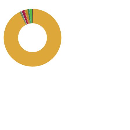
SDG2: Zero hunger (92%)
SDG15: Life in Land (2%)
SDG12: Responsible