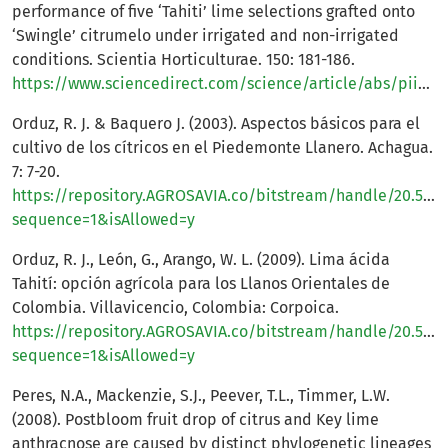
performance of five ‘Tahiti’ lime selections grafted onto
‘Swingle’ citrumelo under irrigated and non-irrigated
conditions. Scientia Horticulturae. 150: 181-186.
https://www.sciencedirect.com/science/article/abs/pii/S0304423812004967
Orduz, R. J. & Baquero J. (2003). Aspectos básicos para el
cultivo de los cítricos en el Piedemonte Llanero. Achagua.
7: 7-20.
https://repository.AGROSAVIA.co/bitstream/handle/20.500.
sequence=1&isAllowed=y
Orduz, R. J., León, G., Arango, W. L. (2009). Lima ácida
Tahití: opción agrícola para los Llanos Orientales de
Colombia. Villavicencio, Colombia: Corpoica.
https://repository.AGROSAVIA.co/bitstream/handle/20.500.
sequence=1&isAllowed=y
Peres, N.A., Mackenzie, S.J., Peever, T.L., Timmer, L.W.
(2008). Postbloom fruit drop of citrus and Key lime
anthracnose are caused by distinct phylogenetic lineages