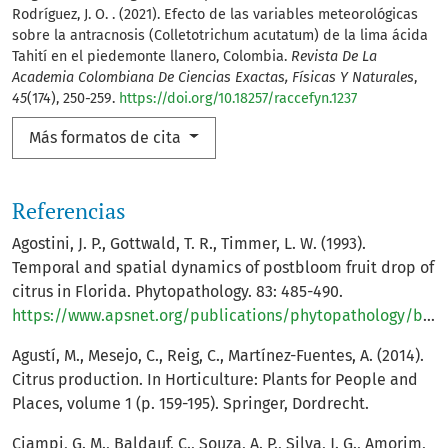
Rodríguez, J. O. . (2021). Efecto de las variables meteorológicas
sobre la antracnosis (Colletotrichum acutatum) de la lima ácida
Tahití en el piedemonte llanero, Colombia.
Revista De La
Academia Colombiana De Ciencias Exactas, Físicas Y Naturales
,
45
(174), 250-259.
https://doi.org/10.18257/raccefyn.1237
Más formatos de cita
Referencias
Agostini, J. P., Gottwald, T. R., Timmer, L. W. (1993).
Temporal and spatial dynamics of postbloom fruit drop of
citrus in Florida. Phytopathology. 83: 485-490.
https://www.apsnet.org/publications/phytopathology/backissues/Documents/1993Articles/Phyto83n05_485.pdf
Agustí, M., Mesejo, C., Reig, C., Martínez-Fuentes, A. (2014).
Citrus production. In Horticulture: Plants for People and
Places, volume 1 (p. 159-195). Springer, Dordrecht.
Ciampi, G. M., Baldauf, C., Souza, A. P., Silva, J. G., Amorim,