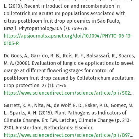
L. (2013). Recent introduction and recombination in
Colletotrichum acutatum populations associated with
citrus postbloom fruit drop epidemics in São Paulo,
Brazil. Phytopathology.104 (7): 769-778.
https://apsjournals.apsnet.org/doi/10.1094/PHYTO-06-13-
0165-R
De Goes, A., Garrido, R. B., Reis, R. F., Balsassari, R., Soares,
M. A. (2008). Evaluation of fungicide applications to sweet
orange at different flowering stages for control of
postbloom fruit drop caused by Colletotrichum acutatum.
Crop protection. 27 (1): 71-76.
https://www.sciencedirect.com/science/article/pii/S026121940700107X
Garrett, K. A., Nita, M., de Wolf, E. D., Esker, P. D., Gomez, M.
L., Sparks, A. H. (2015). Plant Pathogens as Indicators of
Climate Change. En: T.M. Letcher, Climate Change (p. 213-
230). Amsterdam, Netherlands: Elsevier.
https://www.sciencedirect.com/science/article/pii/B978044463524200021X