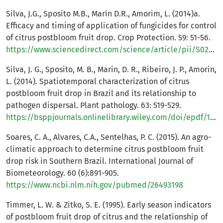
Silva, J.G., Sposito M.B., Marín D.R., Amorim, L. (2014)a.
Efficacy and timing of application of fungicides for control
of citrus postbloom fruit drop. Crop Protection. 59: 51-56.
https://www.sciencedirect.com/science/article/pii/S0261219414000544
Silva, J. G., Sposito, M. B., Marin, D. R., Ribeiro, J. P., Amorin,
L. (2014). Spatiotemporal characterization of citrus
postbloom fruit drop in Brazil and its relationship to
pathogen dispersal. Plant pathology. 63: 519-529.
https://bsppjournals.onlinelibrary.wiley.com/doi/epdf/10.1111/ppa.12138
Soares, C. A., Alvares, C.A., Sentelhas, P. C. (2015). An agro-
climatic approach to determine citrus postbloom fruit
drop risk in Southern Brazil. International Journal of
Biometeorology. 60 (6):891-905.
https://www.ncbi.nlm.nih.gov/pubmed/26493198
Timmer, L. W. & Zitko, S. E. (1995). Early season indicators
of postbloom fruit drop of citrus and the relationship of