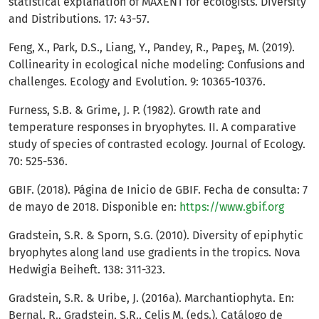
statistical explanation of MAXENT for ecologists. Diversity
and Distributions. 17: 43-57.
Feng, X., Park, D.S., Liang, Y., Pandey, R., Papeş, M. (2019).
Collinearity in ecological niche modeling: Confusions and
challenges. Ecology and Evolution. 9: 10365-10376.
Furness, S.B. & Grime, J. P. (1982). Growth rate and
temperature responses in bryophytes. II. A comparative
study of species of contrasted ecology. Journal of Ecology.
70: 525-536.
GBIF. (2018). Página de Inicio de GBIF. Fecha de consulta: 7
de mayo de 2018. Disponible en:
https://www.gbif.org
Gradstein, S.R. & Sporn, S.G. (2010). Diversity of epiphytic
bryophytes along land use gradients in the tropics. Nova
Hedwigia Beiheft. 138: 311-323.
Gradstein, S.R. & Uribe, J. (2016a). Marchantiophyta. En:
Bernal, R., Gradstein, S.R., Celis M. (eds.). Catálogo de