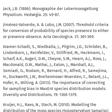
Jack, J.B. (1886). Monographie der Lebermoosgattung
Physotium. Hedwigia. 25: 49-87.
Jiménez-Valverde, A. & Lobo, J.M. (2007). Threshold criteria
for conversion of probability of species presence to either
or presence-absence. Acta Oecologica. 31: 361-369.
Kramer‐Schadt, S., Niedballa, J., Pilgrim, J.D., Schröder, B.,
Lindenborn, J., Reinfelder, V., Stillfried, M., Heckmann, I.,
Scharf, A.K., Augeri, D.M., Cheyne, S.M., Hearn, A.J., Ross, J.,
Macdonald, D.W., Mathai, J., Eaton, J., Marshall, A.J.,
Semiadi, G., Rustam, R., Bernard, H., Alfred, R., Samejima,
H., Duckworth, J.W., Breitenmoser‐Wuersten, C., Belant, J.L.,
Hofer, H., Wilting, A. (2013). The importance of correcting
for sampling bias in MaxEnt species distribution models.
Diversity and Distributions. 19: 1366-1379.
Kruijer, H.J., Raes, N., Stech, M. (2010). Modelling the
distribution of the moss species Hypopterygium tamarisci