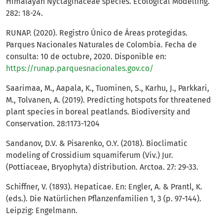
Himalayan Nyctaginaceae species. Ecological Modelling.
282: 18-24.
RUNAP. (2020). Registro Único de Áreas protegidas.
Parques Nacionales Naturales de Colombia. Fecha de
consulta: 10 de octubre, 2020. Disponible en:
https://runap.parquesnacionales.gov.co/
Saarimaa, M., Aapala, K., Tuominen, S., Karhu, J., Parkkari,
M., Tolvanen, A. (2019). Predicting hotspots for threatened
plant species in boreal peatlands. Biodiversity and
Conservation. 28:1173-1204
Sandanov, D.V. & Pisarenko, O.Y. (2018). Bioclimatic
modeling of Crossidium squamiferum (Viv.) Jur.
(Pottiaceae, Bryophyta) distribution. Arctoa. 27: 29-33.
Schiffner, V. (1893). Hepaticae. En: Engler, A. & Prantl, K.
(eds.). Die Natürlichen Pflanzenfamilien 1, 3 (p. 97-144).
Leipzig: Engelmann.