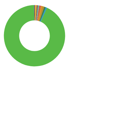
Journal of Bryology, 45(4), 321-338.
10.1080/03736687.2024.2313380
SDG15: Life in Land (93%)
SDG12: Responsible
consumption and
production (1%)