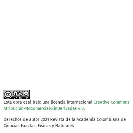
SDG14: Life below water
(90%)
SDG15: Life in Land (7%)
SDG2: Zero hunger (1%)
Esta obra está bajo una licencia internacional
Creative Commons
Atribución-NoComercial-SinDerivadas 4.0
.
Derechos de autor 2021 Revista de la Academia Colombiana de
Ciencias Exactas, Físicas y Naturales