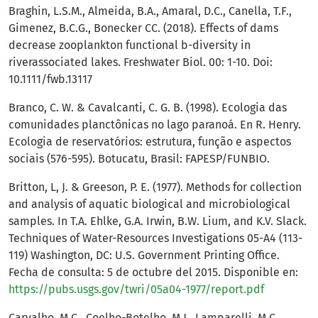
Braghin, L.S.M., Almeida, B.A., Amaral, D.C., Canella, T.F.,
Gimenez, B.C.G., Bonecker CC. (2018). Effects of dams
decrease zooplankton functional b-diversity in
riverassociated lakes. Freshwater Biol. 00: 1-10. Doi:
10.1111/fwb.13117
Branco, C. W. & Cavalcanti, C. G. B. (1998). Ecologia das
comunidades planctônicas no lago paranoá. En R. Henry.
Ecologia de reservatórios: estrutura, função e aspectos
sociais (576-595). Botucatu, Brasil: FAPESP/FUNBIO.
Britton, L, J. & Greeson, P. E. (1977). Methods for collection
and analysis of aquatic biological and microbiological
samples. In T.A. Ehlke, G.A. Irwin, B.W. Lium, and K.V. Slack.
Techniques of Water-Resources Investigations 05-A4 (113-
119) Washington, DC: U.S. Government Printing Office.
Fecha de consulta: 5 de octubre del 2015. Disponible en:
https://pubs.usgs.gov/twri/05a04-1977/report.pdf
Carvalho, M.C., Coelho-Botelho, M.J., Lamparelli, M.C.,