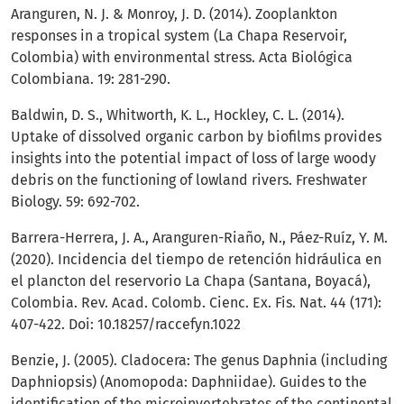
Aranguren, N. J. & Monroy, J. D. (2014). Zooplankton
responses in a tropical system (La Chapa Reservoir,
Colombia) with environmental stress. Acta Biológica
Colombiana. 19: 281-290.
Baldwin, D. S., Whitworth, K. L., Hockley, C. L. (2014).
Uptake of dissolved organic carbon by biofilms provides
insights into the potential impact of loss of large woody
debris on the functioning of lowland rivers. Freshwater
Biology. 59: 692-702.
Barrera-Herrera, J. A., Aranguren-Riaño, N., Páez-Ruíz, Y. M.
(2020). Incidencia del tiempo de retención hidráulica en
el plancton del reservorio La Chapa (Santana, Boyacá),
Colombia. Rev. Acad. Colomb. Cienc. Ex. Fis. Nat. 44 (171):
407-422. Doi: 10.18257/raccefyn.1022
Benzie, J. (2005). Cladocera: The genus Daphnia (including
Daphniopsis) (Anomopoda: Daphniidae). Guides to the
identification of the microinvertebrates of the continental