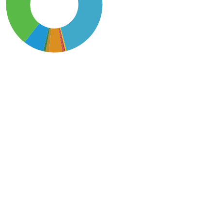
SDG6: Clean water and
sanitation (43%)
SDG15: Life in Land (39%)
SDG14: Life below water
(7%)