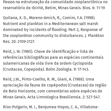
Passos na estruturação da comunidade zooplanctônica no
reservatório de Ibirité, Betim, Minas Gerais. Bios. 6: 11-19
Quitana, X. D., Moreno-Amich, R., Comim, F.A. (1998).
Nutrient and plankton in a Mediterranean salt marsh
dominated by incidents of flooding. Part 2, Response of
the zooplankton community to disturbances. J. Plankton
Res. 20: 2109-2127.
Reid, J. W. (1985). Chave de identificação e lista de
referências bibliográficas para as espécies continentais
sulamericanas de vida livre da ordem Cyclopoida
(Crustacea, Copepoda). Bolm Zoologia. 9: 17-143.
Reid, J.W., Pinto-Coelho, R. M., Giani, A. (1988). Uma
apreciação da fauna de copépodos (Crustacea) da região
de Belo Horizonte, com comentários sobre espécies de
Minas Gerais. Acta Limnologica Brasiliensia. 2: 527-547.
Ríos-Pulgarín, M. I., Benjumea-Hoyos, C. A., Villabona-