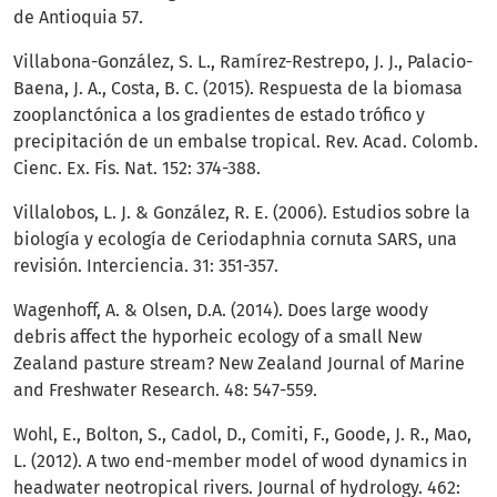
de Antioquia 57.
Villabona-González, S. L., Ramírez-Restrepo, J. J., Palacio-
Baena, J. A., Costa, B. C. (2015). Respuesta de la biomasa
zooplanctónica a los gradientes de estado trófico y
precipitación de un embalse tropical. Rev. Acad. Colomb.
Cienc. Ex. Fis. Nat. 152: 374-388.
Villalobos, L. J. & González, R. E. (2006). Estudios sobre la
biología y ecología de Ceriodaphnia cornuta SARS, una
revisión. Interciencia. 31: 351-357.
Wagenhoff, A. & Olsen, D.A. (2014). Does large woody
debris affect the hyporheic ecology of a small New
Zealand pasture stream? New Zealand Journal of Marine
and Freshwater Research. 48: 547-559.
Wohl, E., Bolton, S., Cadol, D., Comiti, F., Goode, J. R., Mao,
L. (2012). A two end-member model of wood dynamics in
headwater neotropical rivers. Journal of hydrology. 462: