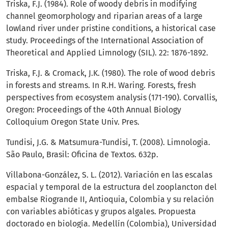
Triska, F.J. (1984). Role of woody debris in modifying
channel geomorphology and riparian areas of a large
lowland river under pristine conditions, a historical case
study. Proceedings of the International Association of
Theoretical and Applied Limnology (SIL). 22: 1876-1892.
Triska, F.J. & Cromack, J.K. (1980). The role of wood debris
in forests and streams. In R.H. Waring. Forests, fresh
perspectives from ecosystem analysis (171-190). Corvallis,
Oregon: Proceedings of the 40th Annual Biology
Colloquium Oregon State Univ. Pres.
Tundisi, J.G. & Matsumura-Tundisi, T. (2008). Limnologia.
São Paulo, Brasil: Oficina de Textos. 632p.
Villabona-González, S. L. (2012). Variación en las escalas
espacial y temporal de la estructura del zooplancton del
embalse Riogrande II, Antioquia, Colombia y su relación
con variables abióticas y grupos algales. Propuesta
doctorado en biología. Medellín (Colombia), Universidad