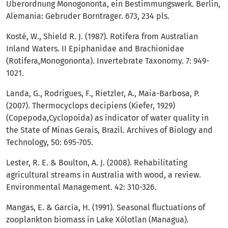
Überordnung Monogononta, ein Bestimmungswerk. Berlin,
Alemania: Gebruder Borntrager. 673, 234 pls.
Kosté, W., Shield R. J. (1987). Rotifera from Australian
Inland Waters. II Epiphanidae and Brachionidae
(Rotifera,Monogononta). Invertebrate Taxonomy. 7: 949-
1021.
Landa, G., Rodrigues, F., Rietzler, A., Maia-Barbosa, P.
(2007). Thermocyclops decipiens (Kiefer, 1929)
(Copepoda,Cyclopoida) as indicator of water quality in
the State of Minas Gerais, Brazil. Archives of Biology and
Technology, 50: 695-705.
Lester, R. E. & Boulton, A. J. (2008). Rehabilitating
agricultural streams in Australia with wood, a review.
Environmental Management. 42: 310-326.
Mangas, E. & García, H. (1991). Seasonal fluctuations of
zooplankton biomass in Lake Xólotlan (Managua).