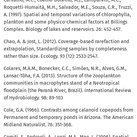
Roquetti-Humaitá, M.H., Salvador, M.E., Souza, C.R., Truzzi,
A. (1997). Spatial and temporal variations of chlorophylla,
plankton and some physico-chemical factors at Billings
Complex. Biology of lakes and reservoirs. 26: 452-457.
Chao, A. & Jost, L. (2012). Coverage-based rarefaction and
extrapolation, Standardizing samples by completeness
rather than size. Ecology. 93 (12): 2533-2547.
Colares, M.A.M., Bonecker, C.C., Simões, N.R., Alves, G.M.,
Lansac-Tôha, F.A. (2013). Structure of the zooplankton
communities in macrophytes stand of a Neotropical
floodplain (the Paraná River, Brazil). International Review
of Hydrobiology. 98: 89-103
Cole, G.A. (1966). Contrasts among calanoid copepods from
Permanent and temporary ponds in Arizona. The American
Midland Naturalist. 76: 351-368.
Comiti, F., Andreoli, A., Lenzi, M.A., Mao, L. (2006). Spatial