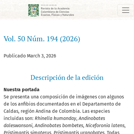
Vol. 50 Núm. 194 (2026)
Vol. 50 Núm. 194 (2026)
Publicado March 3, 2026
Descripción de la edición
Nuestra portada
Se presenta una composición de imágenes con algunos
de los anfibios documentados en el Departamento de
Caldas, región Andina de Colombia. Las especies
incluidas son:
Rhinella kumanday
,
Andinobates
daleswansoni
,
Andinobates bombetes
,
Niceforonia latens
,
Pristimantis simoterus
,
Pristimantis uranobates
. Todas