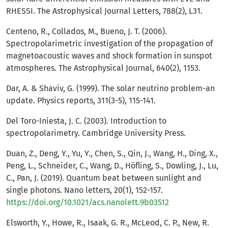
RHESSI. The Astrophysical Journal Letters, 788(2), L31.
Centeno, R., Collados, M., Bueno, J. T. (2006).
Spectropolarimetric investigation of the propagation of
magnetoacoustic waves and shock formation in sunspot
atmospheres. The Astrophysical Journal, 640(2), 1153.
Dar, A. & Shaviv, G. (1999). The solar neutrino problem-an
update. Physics reports, 311(3-5), 115-141.
Del Toro-Iniesta, J. C. (2003). Introduction to
spectropolarimetry. Cambridge University Press.
Duan, Z., Deng, Y., Yu, Y., Chen, S., Qin, J., Wang, H., Ding, X.,
Peng, L., Schneider, C., Wang, D., Höfling, S., Dowling, J., Lu,
C., Pan, J. (2019). Quantum beat between sunlight and
single photons. Nano letters, 20(1), 152-157.
https://doi.org/10.1021/acs.nanolett.9b03512
Elsworth, Y., Howe, R., Isaak, G. R., McLeod, C. P., New, R.