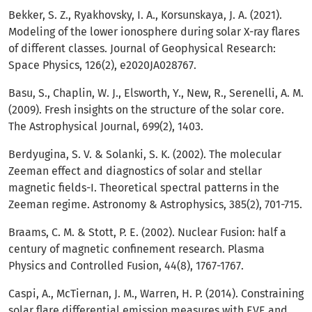
Bekker, S. Z., Ryakhovsky, I. A., Korsunskaya, J. A. (2021).
Modeling of the lower ionosphere during solar X-ray flares
of different classes. Journal of Geophysical Research:
Space Physics, 126(2), e2020JA028767.
Basu, S., Chaplin, W. J., Elsworth, Y., New, R., Serenelli, A. M.
(2009). Fresh insights on the structure of the solar core.
The Astrophysical Journal, 699(2), 1403.
Berdyugina, S. V. & Solanki, S. K. (2002). The molecular
Zeeman effect and diagnostics of solar and stellar
magnetic fields-I. Theoretical spectral patterns in the
Zeeman regime. Astronomy & Astrophysics, 385(2), 701-715.
Braams, C. M. & Stott, P. E. (2002). Nuclear Fusion: half a
century of magnetic confinement research. Plasma
Physics and Controlled Fusion, 44(8), 1767-1767.
Caspi, A., McTiernan, J. M., Warren, H. P. (2014). Constraining
solar flare differential emission measures with EVE and