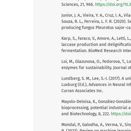
Sciences, 21, 966.
https://doi.org/10
Junior, J. A., Vieira, Y. A., Cruz, I. A., 
Souza, R. L., Ferreira, L. F. R. (202
producing fungus Pleurotus sajor-caj
Karp, S., Faraco, V., Amore, A., Letti, 
laccase production and delignificati
fermentation. BioMed Research Inter
Loi, M., Glazunova, O., Fedorova, T., L
enzymes for sustainability. Journal of
Lundberg, S. M., Lee, S.-I. (2017). A 
Luxburg (Ed.), Advances in Neural In
Curran Associates Inc.
Mayolo-Deloisa, K., González-González
bioprocessing, potential industrial 
and Biotechnology, 8, 222.
https://do
Mondal, P., Galodha, A., Verma, V., Singh
R. (2023). Review on machine learni