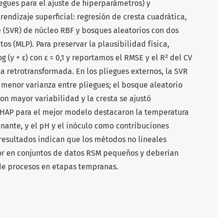
iegues para el ajuste de hiperparámetros) y
ndizaje superficial: regresión de cresta cuadrática,
e (SVR) de núcleo RBF y bosques aleatorios con dos
 (MLP). Para preservar la plausibilidad física,
(y + ε) con ε = 0,1 y reportamos el RMSE y el R² del CV
la retrotransformada. En los pliegues externos, la SVR
 menor varianza entre pliegues; el bosque aleatorio
on mayor variabilidad y la cresta se ajustó
 SHAP para el mejor modelo destacaron la temperatura
nante, y el pH y el inóculo como contribuciones
resultados indican que los métodos no lineales
jor en conjuntos de datos RSM pequeños y deberían
 de procesos en etapas tempranas.