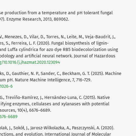
case production from a temperature and pH tolerant fungal
97). Enzyme Research, 2013, 869062.
Menezes, D., Vilar, D., Torres, N., Leite, M., Veja-Baudrit, J.,
es, S., Ferreira, L. F. (2020). Fungal biosynthesis of lignin-
d Luffa cylindrica for azo dye RB5 biodecolorization using
ology and artificial neural network. Journal of Hazardous
rg/10.1016/j.jhazmat.2020.123094
rks, D., Gauthier, N. P., Sander, C., Beckham, G. T. (2025). Machine
m pH. Nature Machine Intelligence, 7, 716–729.
01026-6
G., Treviño-Ramírez, J., Hernández-Luna, C. (2015). Native
ifying enzymes, cellulases and xylanases with potential
sources, 10(4), 6676–6689.
.6676-6689
lak, J., Sokół, J., Jarosz-Wilkolazka, A., Paszczynski, A. (2020).
ctions, and evolution. International Journal of Molecular