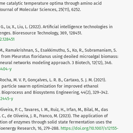
yme catalytic temperature optima through amino acid
Journal of Molecular Sciences, 25(11), 6252.
Du, G., Lv, X., Liu, L. (2022). Artificial intelligence technologies in
nges. Bioresource Technology, 369, 128451.
2.128451
., Ramakrishnan, S., Esakkimuthu, S., Ko, R., Subramaniam, S.
 from Pleurotus floridanus using deoiled microalgal biomass:
neural networks modeling approach. 3 Biotech, 12(12), 346.
3404-y
Rocha, M. V. P., Gonçalves, L. R. B., Cartaxo, S. J. M. (2021).
 particle swarm optimization for improved ethanol
 Bioprocess and Biosystems Engineering, 44(2), 329–342.
02445-y
veira, P. C., Tavares, I. M., Ruiz, H., Irfan, M., Bilal, M., das
 L. C., de Oliveira, J. R., Franco, M. (2023). The application of
ion of enzymes through solid state fermentation uses the
Bioenergy Research, 16, 279–288.
https://doi.org/10.1007/s12155-