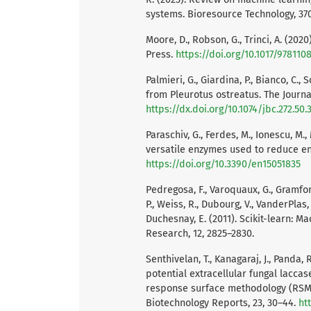
systems. Bioresource Technology, 370
Moore, D., Robson, G., Trinci, A. (20
Press.
https://doi.org/10.1017/978110
Palmieri, G., Giardina, P., Bianco, C.,
from Pleurotus ostreatus. The Journal
https://dx.doi.org/10.1074/jbc.272.50.
Paraschiv, G., Ferdes, M., Ionescu, M.
versatile enzymes used to reduce env
https://doi.org/10.3390/en15051835
Pedregosa, F., Varoquaux, G., Gramfort, 
P., Weiss, R., Dubourg, V., VanderPlas, 
Duchesnay, E. (2011). Scikit-learn: M
Research, 12, 2825–2830.
Senthivelan, T., Kanagaraj, J., Panda,
potential extracellular fungal lacca
response surface methodology (RSM)
Biotechnology Reports, 23, 30–44.
ht