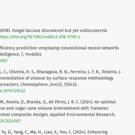
. (2018). Fungal laccase discovered but yet undiscovered.
https://doi.org/10.1186/s40643-018-0190-z
efficiency prediction: employing convolutional neural networks
telligence, 7, 1446063.
6063
C., Oliveira, H. S., Bharagava, R. N., Ferreira, L. F. R., Teixeira, J.
 Mycoremediation of vinasse by surface response methodology
ioreactors. Chemosphere, 244(2), 125432.
e.2019.125432
M., Rovira, D., Branda, G., de Pérez, J. R. C. (2024). An optimal
ion and sugar cane vinasse biotreatment with Trametes
entral composite designs. Applied Environmental Research,
AER.2024001
Y., Yu, D., Yang, C., Ma, H., Liao, X., You, C. (2024). Enhancing