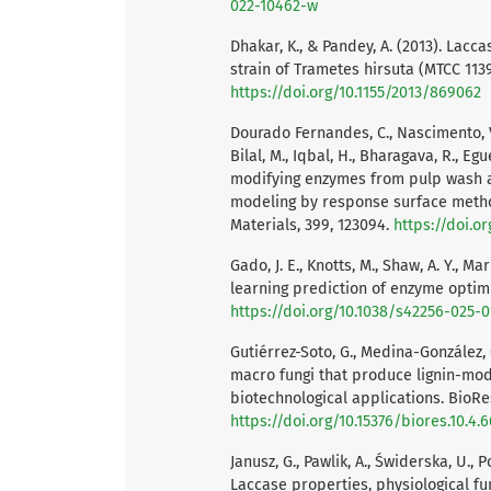
022-10462-w
Dhakar, K., & Pandey, A. (2013). Lac
strain of Trametes hirsuta (MTCC 113
https://doi.org/10.1155/2013/869062
Dourado Fernandes, C., Nascimento, V., 
Bilal, M., Iqbal, H., Bharagava, R., Egu
modifying enzymes from pulp wash an
modeling by response surface method
Materials, 399, 123094.
https://doi.o
Gado, J. E., Knotts, M., Shaw, A. Y., Ma
learning prediction of enzyme optimu
https://doi.org/10.1038/s42256-025-
Gutiérrez-Soto, G., Medina-González, 
macro fungi that produce lignin-mod
biotechnological applications. BioRe
https://doi.org/10.15376/biores.10.4
Janusz, G., Pawlik, A., Świderska, U., Po
Laccase properties, physiological fun