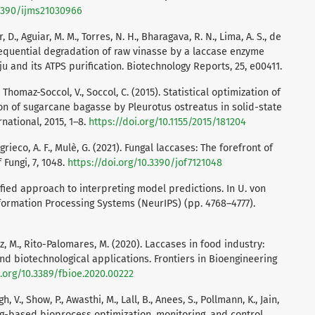
.3390/ijms21030966
Vilar, D., Aguiar, M. M., Torres, N. H., Bharagava, R. N., Lima, A. S., de
0). Sequential degradation of raw vinasse by a laccase enzyme
u and its ATPS purification. Biotechnology Reports, 25, e00411.
L., Thomaz-Soccol, V., Soccol, C. (2015). Statistical optimization of
on of sugarcane bagasse by Pleurotus ostreatus in solid-state
national, 2015, 1–8.
https://doi.org/10.1155/2015/181204
ogrieco, A. F., Mulè, G. (2021). Fungal laccases: The forefront of
 Fungi, 7, 1048.
https://doi.org/10.3390/jof7121048
unified approach to interpreting model predictions. In U. von
formation Processing Systems (NeurIPS) (pp. 4768–4777).
, M., Rito-Palomares, M. (2020). Laccases in food industry:
and biotechnological applications. Frontiers in Bioengineering
i.org/10.3389/fbioe.2020.00222
, V., Show, P., Awasthi, M., Lall, B., Anees, S., Pollmann, K., Jain,
ng-based bioprocess optimization, monitoring, and control