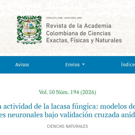
a: modelos de aprendizaje superficial versus redes neuronal
Avisos
Envíos
Índice
Vol. 50 Núm. 194 (2026)
 actividad de la lacasa fúngica: modelos de
es neuronales bajo validación cruzada ani
CIENCIAS NATURALES