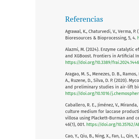
Referencias
Agrawal, K., Chaturvedi, V., Verma, P
Bioresources & Bioprocessing, 5, 4.
Alazmi, M. (2024). Enzyme catalytic 
and XGBoost. Frontiers in Artificial In
https://doi.org/10.3389/frai.2024.144
Aragao, M. S., Menezes, D. B., Ramos, L. 
A., Ruzene, D., Silva, D. P. (2020).
and preliminary studies in air-lift b
https://doi.org/10.1016/j.chemospher
Caballero, R. E., Jiménez, V., Miranda, 
culture medium for laccase product
villosa using Plackett–Burman and c
46(1), 001.
https://doi.org/10.35762/
Cao, Y., Qiu, B., Ning, X., Fan, L., Qin, 