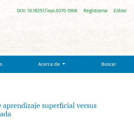
DOI: 10.18257/issn.0370-3908
Registrarse
Entrar
es bajo validación cruzada anidada
s
Acerca de
Buscar
 aprendizaje superficial versus
dada