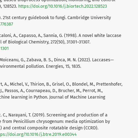
, 128523.
https://doi.org/10.1016/j.biortech.2022.128523
20). 21st century guidebook to fungi. Cambridge University
8776387
 Scaloni, A., Capasso, A., Sannia, G. (1998). A novel white laccase
 of Biological Chemistry, 272(50), 31301–31307.
31301
, Moiceanu, G., Zabava, B. S., Dinca, M. N. (2022). Laccases—
ironmental pollution. Energies, 15, 1835.
A., Michel, V., Thirion, B., Grisel, O., Blondel, M., Prettenhofer,
J., Passos, A., Cournapeau, D., Brucher, M., Perrot, M.,
achine learning in Python. Journal of Machine Learning
 R. C., Narayani, T. (2019). Screening and production of a
se from Penicillium chrysogenum: media optimization by
 and central composite rotatable design (CCRD).
tps://doi.org/10.1016/j.btre.2019.e00344