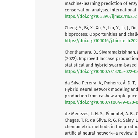
machine-learning prediction of enz
conservation analysis. International 
https://doi.org/10.3390/ijms25116252
Cheng, Y., Bi, X., Xu, Y., Liu, Y., Li, J., 
bioprocess: Opportunities and challe
https://doi.org/10.1016/j.biortech.202
Chenthamara, D., Sivaramakrishnan, M
(2022). Improved laccase production
statistical and hybrid swarm-based 
https://doi.org/10.1007/s13205-022-0
da Silva Pereira, A., Pinheiro, Á. D. T., 
Hybrid neural network modeling and
production from cashew apple juice.
https://doi.org/10.1007/s00449-020-
de Menezes, L. H. S., Pimentel, A. B., Oli
Chagas, T. P., da Silva, R. G. P., Salay,
chemometric methods in the product
artificial neural network—a review. 