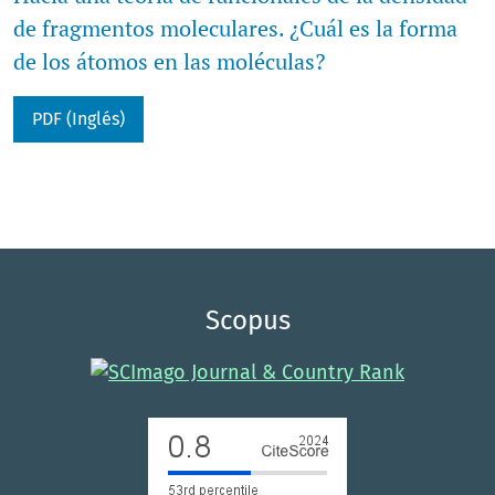
de fragmentos moleculares. ¿Cuál es la forma
de los átomos en las moléculas?
PDF (Inglés)
Scopus