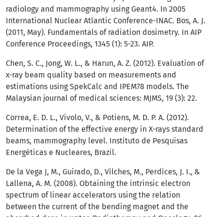
radiology and mammography using Geant4. In 2005
International Nuclear Atlantic Conference-INAC. Bos, A. J.
(2011, May). Fundamentals of radiation dosimetry. In AIP
Conference Proceedings, 1345 (1): 5-23. AIP.
Chen, S. C., Jong, W. L., & Harun, A. Z. (2012). Evaluation of
x-ray beam quality based on measurements and
estimations using SpekCalc and IPEM78 models. The
Malaysian journal of medical sciences: MJMS, 19 (3): 22.
Correa, E. D. L., Vivolo, V., & Potiens, M. D. P. A. (2012).
Determination of the effective energy in X-rays standard
beams, mammography level. Instituto de Pesquisas
Energéticas e Nucleares, Brazil.
De la Vega J, M., Guirado, D., Vilches, M., Perdices, J. I., &
Lallena, A. M. (2008). Obtaining the intrinsic electron
spectrum of linear accelerators using the relation
between the current of the bending magnet and the