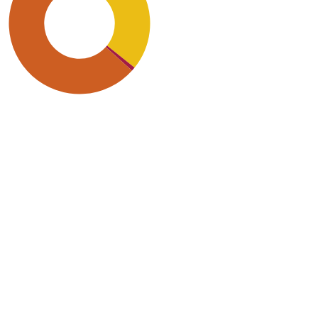
SDG9: Industry,
innovation and
infrastructure (58%)
SDG7: Affordable and
clean energy (34%)
SDG12: Responsible
consumption and