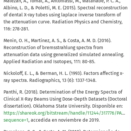
Malezan, A., Tomal, A., Antoniassi, M., Watanabe, P. C. A.,
Albino, L. D., & Poletti, M. E. (2015). Spectral reconstruction
of dental X-ray tubes using laplace inverse transform of
the attenuation curve. Radiation Physics and Chemistry,
116: 278-281.
Menin, O. H., Martinez, A. S., & Costa, A. M. D. (2016).
Reconstruction of bremsstrahlung spectra from
attenuation data using generalized simulated annealing.
Applied Radiation and Isotopes, 111: 80-85.
Nickoloff, E. L., & Berman, H. L. (1993). Factors affecting x-
ray spectra. Radiographics, 13 (6): 1337-1348.
Panthi, R. (2018). Determination of the Energy Spectra of
Clinical X-Ray Beams Using Dose-Depth Datasets (Doctoral
dissertation). Oklahoma State University. Disponible en:
https://shareok.org/bitstream/handle/11244/317776/PANTH
sequence=1
, accedida en noviembre de 2019.