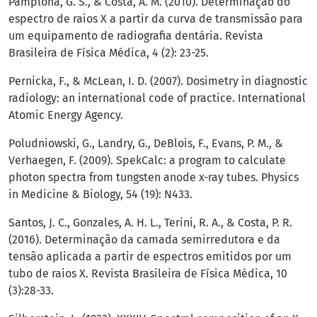
Pamplona, G. S., & Costa, A. M. (2010). Determinação do
espectro de raios X a partir da curva de transmissão para
um equipamento de radiografia dentária. Revista
Brasileira de Física Médica, 4 (2): 23-25.
Pernicka, F., & McLean, I. D. (2007). Dosimetry in diagnostic
radiology: an international code of practice. International
Atomic Energy Agency.
Poludniowski, G., Landry, G., DeBlois, F., Evans, P. M., &
Verhaegen, F. (2009). SpekCalc: a program to calculate
photon spectra from tungsten anode x-ray tubes. Physics
in Medicine & Biology, 54 (19): N433.
Santos, J. C., Gonzales, A. H. L., Terini, R. A., & Costa, P. R.
(2016). Determinação da camada semirredutora e da
tensão aplicada a partir de espectros emitidos por um
tubo de raios X. Revista Brasileira de Física Médica, 10
(3):28-33.