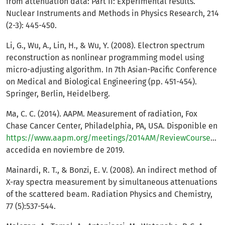
from attenuation data: Part II: Experimental results.
Nuclear Instruments and Methods in Physics Research, 214
(2-3): 445-450.
Li, G., Wu, A., Lin, H., & Wu, Y. (2008). Electron spectrum
reconstruction as nonlinear programming model using
micro-adjusting algorithm. In 7th Asian-Pacific Conference
on Medical and Biological Engineering (pp. 451-454).
Springer, Berlin, Heidelberg.
Ma, C. C. (2014). AAPM. Measurement of radiation, Fox
Chase Cancer Center, Philadelphia, PA, USA. Disponible en
https://www.aapm.org/meetings/2014AM/ReviewCourses/documents/T06MaMeasurementchapter.pdf
accedida en noviembre de 2019.
Mainardi, R. T., & Bonzi, E. V. (2008). An indirect method of
X-ray spectra measurement by simultaneous attenuations
of the scattered beam. Radiation Physics and Chemistry,
77 (5):537-544.