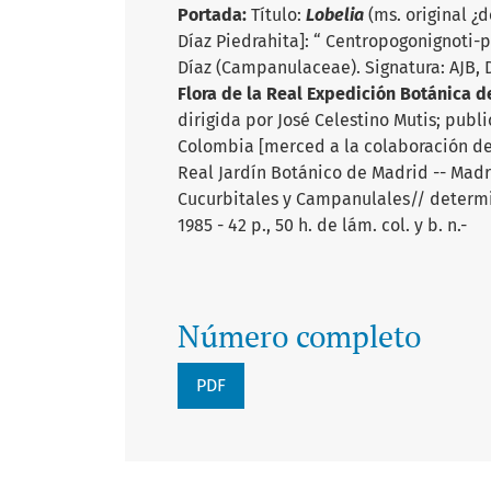
Portada:
Título:
Lobelia
(ms. original ¿d
Díaz Piedrahita]: “ Centropogonignoti-p
Díaz (Campanulaceae). Signatura: AJB, D
Flora de la Real Expedición Botánica 
dirigida por José Celestino Mutis; publ
Colombia [merced a la colaboración de 
Real Jardín Botánico de Madrid -- Mad
Cucurbitales y Campanulales// determin
1985 - 42 p., 50 h. de lám. col. y b. n.-
Número completo
PDF