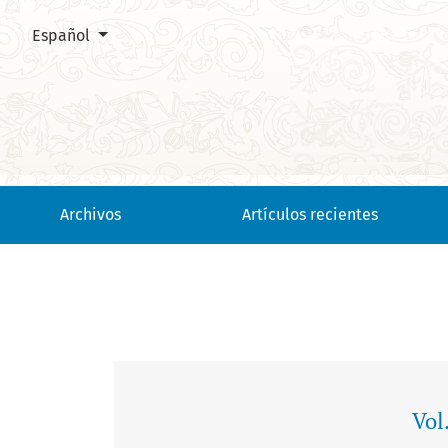
Cambiar el idioma. El actual es:
Español
Vol. 39, núm. 150 (2015)
Archivos
Artículos recientes
Vol