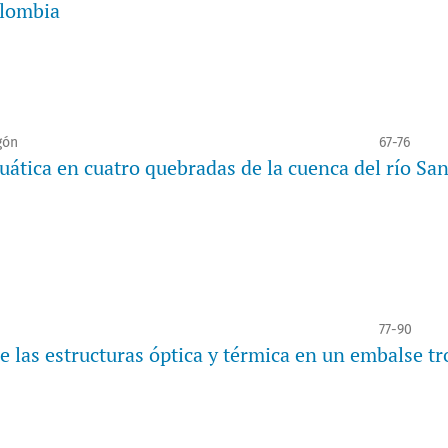
olombia
gón
67-76
ática en cuatro quebradas de la cuenca del río Sa
77-90
 las estructuras óptica y térmica en un embalse tr