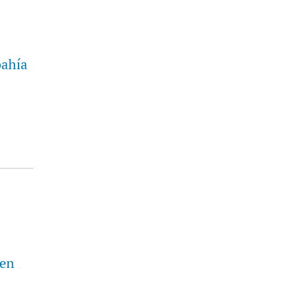
bahía
 en