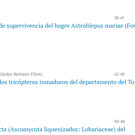
36-41
 de supervivencia del bagre Astroblepus mariae (Fo
Gladys Reinoso-Flórez
42-49
 los tricópteros inmaduros del departamento del T
g
50-66
cta (Ascomycota liquenizados: Lobariaceae) del