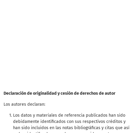
SDG14: Life below water
(65%)
SDG15: Life in Land (26%)
SDG6: Clean water and
sanitation (4%)
Declaración de originalidad y cesión de derechos de autor
Los autores declaran:
Los datos y materiales de referencia publicados han sido
debidamente identificados con sus respectivos créditos y
han sido incluidos en las notas bibliográficas y citas que así