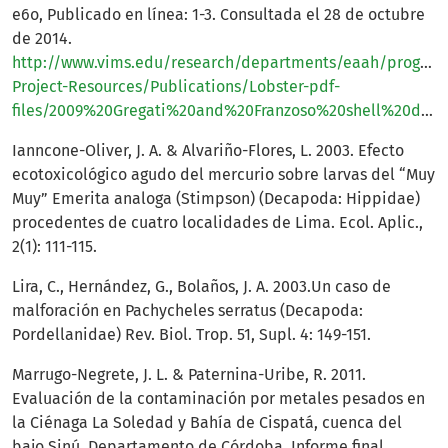
e6o, Publicado en línea: 1-3. Consultada el 28 de octubre
de 2014.
http://www.vims.edu/research/departments/eaah/programs
Project-Resources/Publications/Lobster-pdf-
files/2009%20Gregati%20and%20Franzoso%20shell%20disease%20and%20carapace%20deformities%20in%20neohelice.pdf
Ianncone-Oliver, J. A. & Alvariño-Flores, L. 2003. Efecto
ecotoxicológico agudo del mercurio sobre larvas del “Muy
Muy” Emerita analoga (Stimpson) (Decapoda: Hippidae)
procedentes de cuatro localidades de Lima. Ecol. Aplic.,
2(1): 111-115.
Lira, C., Hernández, G., Bolaños, J. A. 2003.Un caso de
malforación en Pachycheles serratus (Decapoda:
Pordellanidae) Rev. Biol. Trop. 51, Supl. 4: 149-151.
Marrugo-Negrete, J. L. & Paternina-Uribe, R. 2011.
Evaluación de la contaminación por metales pesados en
la Ciénaga La Soledad y Bahía de Cispatá, cuenca del
bajo Sinú, Departamento de Córdoba. Informe final,