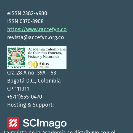
eISSN 2382-4980
ISSN 0370-3908
https://www.raccefyn.co
revista@accefyn.org.co
Cra 28 A no. 39A - 63
Bogotá D.C., Colombia
CP 111311
+57(1)555-0470
Hosting & Support:
La revista de la Academia se distribuye con el