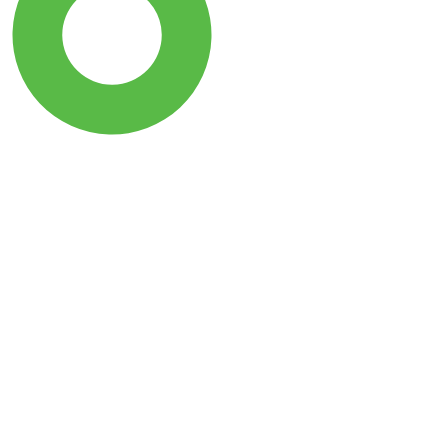
SDG15: Life in Land (93%)
SDG2: Zero hunger (1%)
SDG12: Responsible
consumption and
production (1%)