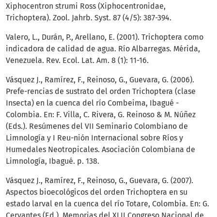
Xiphocentron strumi Ross (Xiphocentronidae,
Trichoptera). Zool. Jahrb. Syst. 87 (4/5): 387-394.
Valero, L., Durán, P., Arellano, E. (2001). Trichoptera como
indicadora de calidad de agua. Río Albarregas. Mérida,
Venezuela. Rev. Ecol. Lat. Am. 8 (1): 11-16.
Vásquez J., Ramírez, F., Reinoso, G., Guevara, G. (2006).
Prefe-rencias de sustrato del orden Trichoptera (clase
Insecta) en la cuenca del río Combeima, Ibagué -
Colombia. En: F. Villa, C. Rivera, G. Reinoso & M. Núñez
(Eds.). Resúmenes del VII Seminario Colombiano de
Limnología y I Reu-nión Internacional sobre Ríos y
Humedales Neotropicales. Asociación Colombiana de
Limnología, Ibagué. p. 138.
Vásquez J., Ramírez, F., Reinoso, G., Guevara, G. (2007).
Aspectos bioecológicos del orden Trichoptera en su
estado larval en la cuenca del río Totare, Colombia. En: G.
Cervantes (Ed.). Memorias del XLII Congreso Nacional de