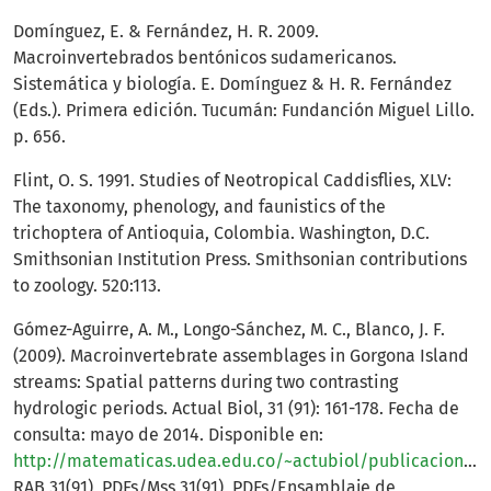
Domínguez, E. & Fernández, H. R. 2009.
Macroinvertebrados bentónicos sudamericanos.
Sistemática y biología. E. Domínguez & H. R. Fernández
(Eds.). Primera edición. Tucumán: Fundanción Miguel Lillo.
p. 656.
Flint, O. S. 1991. Studies of Neotropical Caddisflies, XLV:
The taxonomy, phenology, and faunistics of the
trichoptera of Antioquia, Colombia. Washington, D.C.
Smithsonian Institution Press. Smithsonian contributions
to zoology. 520:113.
Gómez-Aguirre, A. M., Longo-Sánchez, M. C., Blanco, J. F.
(2009). Macroinvertebrate assemblages in Gorgona Island
streams: Spatial patterns during two contrasting
hydrologic periods. Actual Biol, 31 (91): 161-178. Fecha de
consulta: mayo de 2014. Disponible en:
http://matematicas.udea.edu.co/~actubiol/publicaciones_pdf/2009/2
RAB 31(91), PDFs/Mss 31(91), PDFs/Ensamblaje de