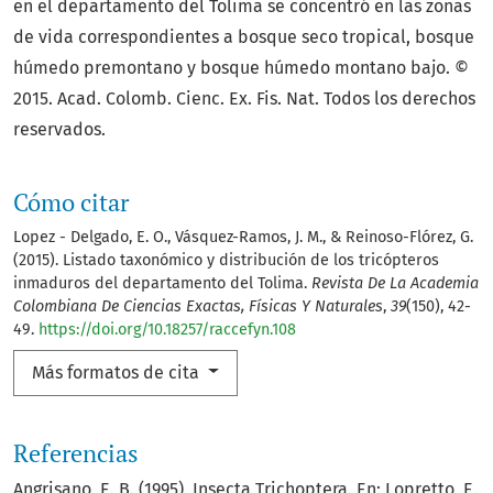
en el departamento del Tolima se concentró en las zonas
de vida correspondientes a bosque seco tropical, bosque
húmedo premontano y bosque húmedo montano bajo. ©
2015. Acad. Colomb. Cienc. Ex. Fis. Nat. Todos los derechos
reservados.
Cómo citar
Lopez - Delgado, E. O., Vásquez-Ramos, J. M., & Reinoso-Flórez, G.
(2015). Listado taxonómico y distribución de los tricópteros
inmaduros del departamento del Tolima.
Revista De La Academia
Colombiana De Ciencias Exactas, Físicas Y Naturales
,
39
(150), 42-
49.
https://doi.org/10.18257/raccefyn.108
Más formatos de cita
Referencias
Angrisano, E. B. (1995). Insecta Trichoptera. En: Lopretto, E.