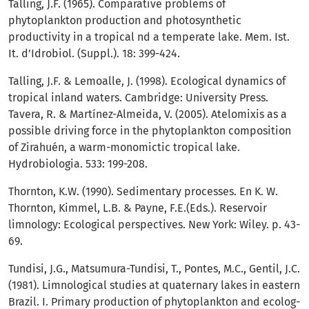
Talling, J.F. (1965). Comparative problems of
phytoplankton production and photosynthetic
productivity in a tropical nd a temperate lake. Mem. Ist.
It. d’Idrobiol. (Suppl.). 18: 399-424.
Talling, J.F. & Lemoalle, J. (1998). Ecological dynamics of
tropical inland waters. Cambridge: University Press.
Tavera, R. & Martínez-Almeida, V. (2005). Atelomixis as a
possible driving force in the phytoplankton composition
of Zirahuén, a warm-monomictic tropical lake.
Hydrobiologia. 533: 199-208.
Thornton, K.W. (1990). Sedimentary processes. En K. W.
Thornton, Kimmel, L.B. & Payne, F.E.(Eds.). Reservoir
limnology: Ecological perspectives. New York: Wiley. p. 43-
69.
Tundisi, J.G., Matsumura-Tundisi, T., Pontes, M.C., Gentil, J.C.
(1981). Limnological studies at quaternary lakes in eastern
Brazil. I. Primary production of phytoplankton and ecolog-