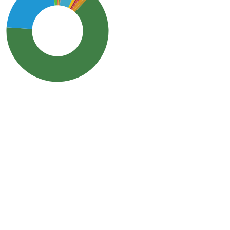
SDG13: Climate action
(64%)
SDG14: Life below water
(22%)
SDG6: Clean water and
sanitation (5%)