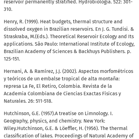
reservoir permanently stratified. Hydrobiologia. 522: 301-
310.
Henry, R. (1999). Heat budgets, thermal structure and
dissolved oxygen in Brazilian reservoirs. En J. G. Tundisi. &
Straskraba, M.(Eds.). Theoretical Reservoir Ecology and Its
applications. São Paulo: International Institute of Ecology,
Brazilian Academy of Sciences & Backhuys Publishers. p.
125-151.
Hernani, A. & Ramírez, J.J. (2002). Aspectos morfométricos
y teóricos de un embalse tropical de alta montaña:
represa La Fe, El Retiro, Colombia. Revista de la
Academia Colombiana de Ciencias Exactas Físicas y
Naturales. 26: 511-518.
Hutchinson, G.E. (1957).A treatise on Limnology. I.
Geography, physics, and chemistry. New York:
Wiley.Hutchinson, G.E. & Löeffler, H. (1956). The thermal
classification of lakes. Proceedings of Natural Academy of