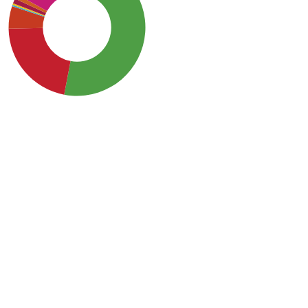
SDG3: Good health and
well-being (52%)
SDG4: Quality Education
(22%)
SDG10: Reduced
inequalities (12%)