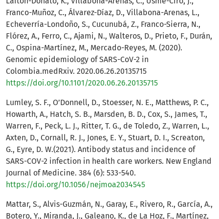
Laiton-Donato, K., Villabona-Arenas, C., Usme-Ciro, J.,
Franco-Muñoz, C., Álvarez-Díaz, D., Villabona-Arenas, L.,
Echeverría-Londoño, S., Cucunubá, Z., Franco-Sierra, N.,
Flórez, A., Ferro, C., Ajami, N., Walteros, D., Prieto, F., Durán,
C., Ospina-Martínez, M., Mercado-Reyes, M. (2020).
Genomic epidemiology of SARS-CoV-2 in
Colombia.medRxiv. 2020.06.26.20135715
https://doi.org/10.1101/2020.06.26.20135715
Lumley, S. F., O’Donnell, D., Stoesser, N. E., Matthews, P. C.,
Howarth, A., Hatch, S. B., Marsden, B. D., Cox, S., James, T.,
Warren, F., Peck, L. J., Ritter, T. G., de Toledo, Z., Warren, L.,
Axten, D., Cornall, R. J., Jones, E. Y., Stuart, D. I., Screaton,
G., Eyre, D. W.(2021). Antibody status and incidence of
SARS-COV-2 infection in health care workers. New England
Journal of Medicine. 384 (6): 533-540.
https://doi.org/10.1056/nejmoa2034545
Mattar, S., Alvis-Guzmán, N., Garay, E., Rivero, R., García, A.,
Botero, Y., Miranda, J., Galeano, K., de La Hoz, F., Martínez,