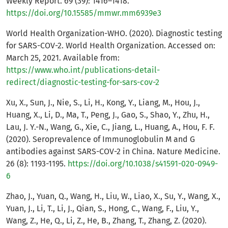
Weekly Report. 69 (39): 1416–1418.
https://doi.org/10.15585/mmwr.mm6939e3
World Health Organization-WHO. (2020). Diagnostic testing
for SARS-COV-2. World Health Organization. Accessed on:
March 25, 2021. Available from:
https://www.who.int/publications-detail-
redirect/diagnostic-testing-for-sars-cov-2
Xu, X., Sun, J., Nie, S., Li, H., Kong, Y., Liang, M., Hou, J.,
Huang, X., Li, D., Ma, T., Peng, J., Gao, S., Shao, Y., Zhu, H.,
Lau, J. Y.-N., Wang, G., Xie, C., Jiang, L., Huang, A., Hou, F. F.
(2020). Seroprevalence of Immunoglobulin M and G
antibodies against SARS-COV-2 in China. Nature Medicine.
26 (8): 1193-1195.
https://doi.org/10.1038/s41591-020-0949-
6
Zhao, J., Yuan, Q., Wang, H., Liu, W., Liao, X., Su, Y., Wang, X.,
Yuan, J., Li, T., Li, J., Qian, S., Hong, C., Wang, F., Liu, Y.,
Wang, Z., He, Q., Li, Z., He, B., Zhang, T., Zhang, Z. (2020).