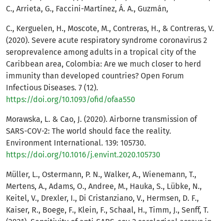
C., Arrieta, G., Faccini-Martínez, Á. A., Guzmán,
C., Kerguelen, H., Moscote, M., Contreras, H., & Contreras, V.
(2020). Severe acute respiratory syndrome coronavirus 2
seroprevalence among adults in a tropical city of the
Caribbean area, Colombia: Are we much closer to herd
immunity than developed countries? Open Forum
Infectious Diseases. 7 (12).
https://doi.org/10.1093/ofid/ofaa550
Morawska, L. & Cao, J. (2020). Airborne transmission of
SARS-COV-2: The world should face the reality.
Environment International. 139: 105730.
https://doi.org/10.1016/j.envint.2020.105730
Müller, L., Ostermann, P. N., Walker, A., Wienemann, T.,
Mertens, A., Adams, O., Andree, M., Hauka, S., Lübke, N.,
Keitel, V., Drexler, I., Di Cristanziano, V., Hermsen, D. F.,
Kaiser, R., Boege, F., Klein, F., Schaal, H., Timm, J., Senff, T.