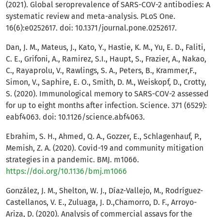
(2021). Global seroprevalence of SARS-COV-2 antibodies: A
systematic review and meta-analysis. PLoS One.
16(6):e0252617. doi: 10.1371/journal.pone.0252617.
Dan, J. M., Mateus, J., Kato, Y., Hastie, K. M., Yu, E. D., Faliti,
C. E., Grifoni, A., Ramirez, S.I., Haupt, S., Frazier, A., Nakao,
C., Rayaprolu, V., Rawlings, S. A., Peters, B., Krammer,F.,
Simon, V., Saphire, E. O., Smith, D. M., Weiskopf, D., Crotty,
S. (2020). Immunological memory to SARS-COV-2 assessed
for up to eight months after infection. Science. 371 (6529):
eabf4063. doi: 10.1126/science.abf4063.
Ebrahim, S. H., Ahmed, Q. A., Gozzer, E., Schlagenhauf, P.,
Memish, Z. A. (2020). Covid-19 and community mitigation
strategies in a pandemic. BMJ. m1066.
https://doi.org/10.1136/bmj.m1066
González, J. M., Shelton, W. J., Díaz-Vallejo, M., Rodríguez-
Castellanos, V. E., Zuluaga, J. D.,Chamorro, D. F., Arroyo-
Ariza, D. (2020). Analysis of commercial assays for the