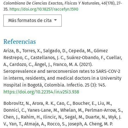
Colombiana De Ciencias Exactas, Físicas Y Naturales
,
46
(178), 27-
35.
https://doi.org/10.18257/raccefyn.1590
Más formatos de cita
Referencias
Ariza, B., Torres, X., Salgado, D., Cepeda, M., Gómez
Restrepo, C., Castellanos, J. C., Suárez-Obando, F., Cuellar,
A., Cardozo, C., Ángel, J., Franco, M. A. (2021).
Seroprevalence and seroconversion rates to SARS-COV-2
in interns, residents, and medical doctors in a University
Hospital in Bogotá, Colombia. Infectio. 25 (3): 145.
https://doi.org/10.22354/in.v25i3.938
Bobrovitz, N., Arora, R. K., Cao, C., Boucher, E., Liu, M.,
Donnici, C., Yanes-Lane, M., Whelan, M., Perlman-Arrow, S.,
Chen, J., Rahim, H., Ilincic, N., Segal, M., Duarte, N., Wyk, J.
V., Yan, T., Atmaja, A., Rocco, S., Joseph, A. Cheng, M. P.