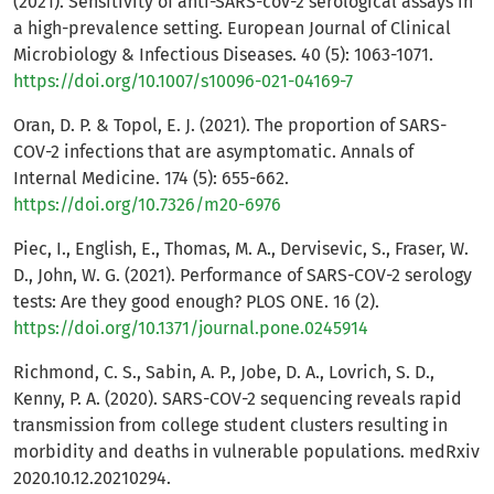
(2021). Sensitivity of anti-SARS-cov-2 serological assays in
a high-prevalence setting. European Journal of Clinical
Microbiology & Infectious Diseases. 40 (5): 1063-1071.
https://doi.org/10.1007/s10096-021-04169-7
Oran, D. P. & Topol, E. J. (2021). The proportion of SARS-
COV-2 infections that are asymptomatic. Annals of
Internal Medicine. 174 (5): 655-662.
https://doi.org/10.7326/m20-6976
Piec, I., English, E., Thomas, M. A., Dervisevic, S., Fraser, W.
D., John, W. G. (2021). Performance of SARS-COV-2 serology
tests: Are they good enough? PLOS ONE. 16 (2).
https://doi.org/10.1371/journal.pone.0245914
Richmond, C. S., Sabin, A. P., Jobe, D. A., Lovrich, S. D.,
Kenny, P. A. (2020). SARS-COV-2 sequencing reveals rapid
transmission from college student clusters resulting in
morbidity and deaths in vulnerable populations. medRxiv
2020.10.12.20210294.