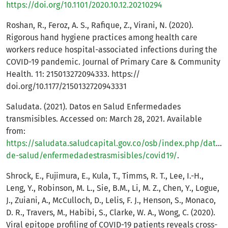
https://doi.org/10.1101/2020.10.12.20210294
Roshan, R., Feroz, A. S., Rafique, Z., Virani, N. (2020).
Rigorous hand hygiene practices among health care
workers reduce hospital-associated infections during the
COVID-19 pandemic. Journal of Primary Care & Community
Health. 11: 215013272094333. https://
doi.org/10.1177/2150132720943331
Saludata. (2021). Datos en Salud Enfermedades
transmisibles. Accessed on: March 28, 2021. Available
from:
https://saludata.saludcapital.gov.co/osb/index.php/datos-
de-salud/enfermedadestrasmisibles/covid19/
.
Shrock, E., Fujimura, E., Kula, T., Timms, R. T., Lee, I.-H.,
Leng, Y., Robinson, M. L., Sie, B.M., Li, M. Z., Chen, Y., Logue,
J., Zuiani, A., McCulloch, D., Lelis, F. J., Henson, S., Monaco,
D. R., Travers, M., Habibi, S., Clarke, W. A., Wong, C. (2020).
Viral epitope profiling of COVID-19 patients reveals cross-