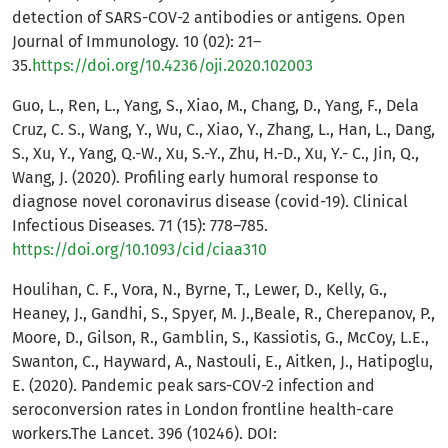
detection of SARS-COV-2 antibodies or antigens. Open
Journal of Immunology. 10 (02): 21–
35.
https://doi.org/10.4236/oji.2020.102003
Guo, L., Ren, L., Yang, S., Xiao, M., Chang, D., Yang, F., Dela
Cruz, C. S., Wang, Y., Wu, C., Xiao, Y., Zhang, L., Han, L., Dang,
S., Xu, Y., Yang, Q.-W., Xu, S.-Y., Zhu, H.-D., Xu, Y.- C., Jin, Q.,
Wang, J. (2020). Profiling early humoral response to
diagnose novel coronavirus disease (covid-19). Clinical
Infectious Diseases. 71 (15): 778–785.
https://doi.org/10.1093/cid/ciaa310
Houlihan, C. F., Vora, N., Byrne, T., Lewer, D., Kelly, G.,
Heaney, J., Gandhi, S., Spyer, M. J.,Beale, R., Cherepanov, P.,
Moore, D., Gilson, R., Gamblin, S., Kassiotis, G., McCoy, L.E.,
Swanton, C., Hayward, A., Nastouli, E., Aitken, J., Hatipoglu,
E. (2020). Pandemic peak sars-COV-2 infection and
seroconversion rates in London frontline health-care
workers.The Lancet. 396 (10246). DOI: