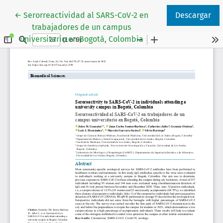
Volver a los detalles del artículo
←
Serorreactividad al SARS-CoV-2 en
Descargar
trabajadores de un campus
universitario en Bogotá, Colombia