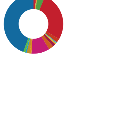
SDG16: Peace, Justice
and strong institutions
(44%)
SDG4: Quality Education
(27%)