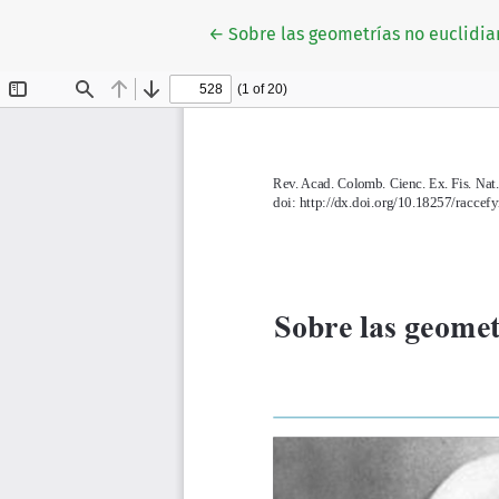
Volver a los detalles del artículo
←
Sobre las geometrías no euclidian