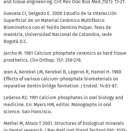
and tissue engineering. Crit Rev Oral Biol Med.;15(1): 13-27.
Guevara CI, Delgado E. 2006 Estudio de la Interacción
Superficial de un Material Cerámico Multifásico
Biomimético con el Tejido Dentino Pulpar. Tesis de
maestría, Universidad Nacional de Colombia, sede
Bogotá D.C.
Jarcho M. 1981 Calcium phosphate ceramics as hard tissue
prosthetics. Clin Orthop. 157: 259-278.
Jean A, Kerebel LM, Kerebel B, Legeros R, Hamel H. 1988
Effects of various calcium–phosphate biomaterials on
reparative dentin bridge formation. J Endod. 14:83-87.
LeGeros RZ. 1991 Calcium phosphates in oral biology and
medicine. En: Myers HM, editor. Monographs in oral
science. San Francisco.
Mathai M, Ahozo T 2001. Structures of biological minerals
in dental research. J Res Natl Inst Stand Technol;106: 1035-