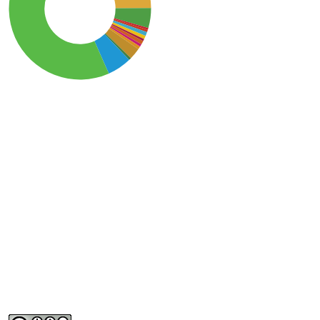
SDG15: Life in Land (56%)
SDG2: Zero hunger (25%)
SDG14: Life below water
(6%)