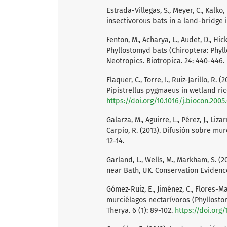
Estrada-Villegas, S., Meyer, C., Kalko,
insectivorous bats in a land-bridge i
Fenton, M., Acharya, L., Audet, D., Hic
Phyllostomyd bats (Chiroptera: Phyll
Neotropics. Biotropica. 24: 440-446.
Flaquer, C., Torre, I., Ruiz-Jarillo, R
Pipistrellus pygmaeus in wetland rice
https://doi.org/10.1016/j.biocon.2005
Galarza, M., Aguirre, L., Pérez, J., Lizarr
Carpio, R. (2013). Difusión sobre mur
12-14.
Garland, L., Wells, M., Markham, S. (2
near Bath, UK. Conservation Evidence
Gómez-Ruiz, E., Jiménez, C., Flores-Ma
murciélagos nectarívoros (Phyllosto
Therya. 6 (1): 89-102.
https://doi.org/