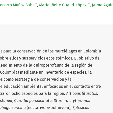
+
+
Socorro Muñoz-Saba
Marie Jöelle Giraud-López
Jaime Aguir
s para la conservación de los murciélagos en Colombia
bre ellos y sus servicios ecosistémicos. El objetivo de
ntendimiento de la quiropterofauna de la región de
Colombia) mediante un inventario de especies, la
les como estrategia de conservación y la
 educación ambiental enfocados en el contacto entre
raron ocho especies para la región:
Artibeus lituratus,
stanea¸ Carollia perspicillata, Sturnira erythromos
phaga soricina
(nectarívora-polinívora);
Eptesicus