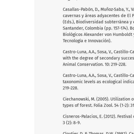
Casallas-Pabón, D., Muñoz-Saba, Y., Va
cavernas y áreas adyacentes de El Pe
(Eds.), Biodiversidad subterránea y 
Santander, Colombia (pp. 157-174). B
Biológicos Alexander von Humboldt 
Tecnología e Innovación).
Castro-Luna, A.A., Sosa, V., Castillo
with the degree of secondary success
Animal Conservation. 10: 219-228.
Castro-Luna, A.A., Sosa, V., Castillo
taxonomic levels as ecological indica
219-228.
Ciechanowski, M. (2005). Utilization o
types of forest. Folia Zool. 54 (1-2): 31
Cisneros-Palacios, E. (2012). Festiva
3 (2): 8-9.
Cloutier, D. & Thomas, D.W. (1992). 