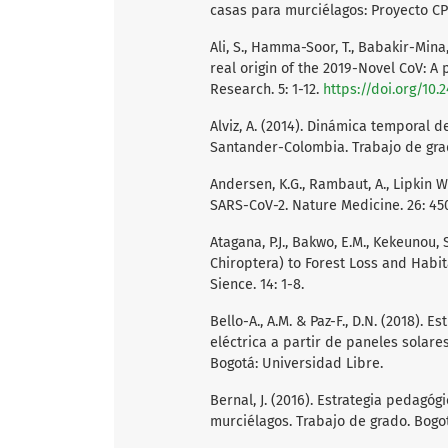
casas para murciélagos: Proyecto CPM 
Ali, S., Hamma-Soor, T., Babakir-Mina, 
real origin of the 2019-Novel CoV: A
Research. 5: 1-12.
https://doi.org/10.2
Alviz, A. (2014). Dinámica temporal d
Santander-Colombia. Trabajo de grad
Andersen, K.G., Rambaut, A., Lipkin W.I
SARS-CoV-2. Nature Medicine. 26: 45
Atagana, P.J., Bakwo, E.M., Kekeunou
Chiroptera) to Forest Loss and Habi
Sience. 14: 1-8.
Bello-A., A.M. & Paz-F., D.N. (2018). 
eléctrica a partir de paneles solar
Bogotá: Universidad Libre.
Bernal, J. (2016). Estrategia pedagóg
murciélagos. Trabajo de grado. Bogo