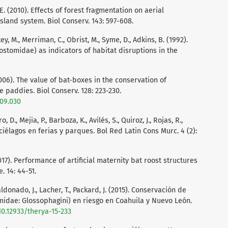
 E. (2010). Effects of forest fragmentation on aerial
sland system. Biol Conserv. 143: 597-608.
key, M., Merriman, C., Obrist, M., Syme, D., Adkins, B. (1992).
ostomidae) as indicators of habitat disruptions in the
. (2006). The value of bat-boxes in the conservation of
 paddies. Biol Conserv. 128: 223-230.
.09.030
o, D., Mejia, P., Barboza, K., Avilés, S., Quiroz, J., Rojas, R.,
ciélagos en ferias y parques. Bol Red Latin Cons Murc. 4 (2):
017). Performance of artificial maternity bat roost structures
. 14: 44-51.
ldonado, J., Lacher, T., Packard, J. (2015). Conservación de
midae: Glossophagini) en riesgo en Coahuila y Nuevo León.
10.12933/therya-15-233