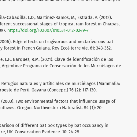
vila-Cabadilla, L.D., Martínez-Ramos, M., Estrada, A. (2012).
erent successional stages of tropical rain forest in Chiapas,
397.
https://doi.org/10.1007/s10531-012-0249-7
(2006). Edge effects on frugivorous and nectarivorous bat
forest in French Guiana. Rev Ecol-terre vie. 61: 343-352.
rre, L.F., Barquez, R.M. (2021). Clave de identificación de los
, Argentina: Programa de Conservación de los Murciélagos de
). Refugios naturales y artificiales de murciélagos (Mammalia:
roeste de Perú. Gayana (Concepc.) 76 (2): 117-130.
 P. (2003). Two environmental factors that influence usage of
uthwest Oregon. Northwestern Naturalist. 84 (1): 20-
mparison of different bat box types by bat occupancy in
, UK. Conservation Evidence. 10: 24-28.