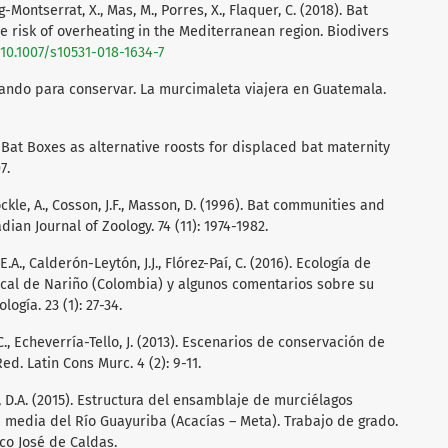
-Montserrat, X., Mas, M., Porres, X., Flaquer, C. (2018). Bat
e risk of overheating in the Mediterranean region. Biodivers
/10.1007/s10531-018-1634-7
ucando para conservar. La murcimaleta viajera en Guatemala.
. Bat Boxes as alternative roosts for displaced bat maternity
7.
ckle, A., Cosson, J.F., Masson, D. (1996). Bat communities and
ian Journal of Zoology. 74 (11): 1974-1982.
., Calderón-Leytón, J.J., Flórez-Paí, C. (2016). Ecología de
cal de Nariño (Colombia) y algunos comentarios sobre su
ogía. 23 (1): 27-34.
C., Echeverría-Tello, J. (2013). Escenarios de conservación de
d. Latin Cons Murc. 4 (2): 9-11.
 D.A. (2015). Estructura del ensamblaje de murciélagos
 media del Río Guayuriba (Acacías – Meta). Trabajo de grado.
sco José de Caldas.