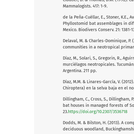
Mammalogists. 417: 1-9.
de la Peña-Cuéllar, E., Stoner, K.E., A
Phyllostomid bat assemblages in diff
Mexico. Biodivers Conserv. 21: 1381-1
Delaval, M. & Charles-Dominique, P. 
communities in a neotropical primary 
Díaz, M., Solari, S., Gregorin, R., Agui
murciélagos neotropicales. Tucumán
Argentina. 211 pp.
Díaz, M.M. & Linares-García, V. (2012
Chiroptera) en la selva baja en el no
Dillingham, C., Cross, S., Dillingham,
bat houses in managed forests of So
23.
https://doi.org/10.2307/3536718
Dodds, M. & Bilston, H. (2013). A co
deciduous woodland, Buckinghamshire