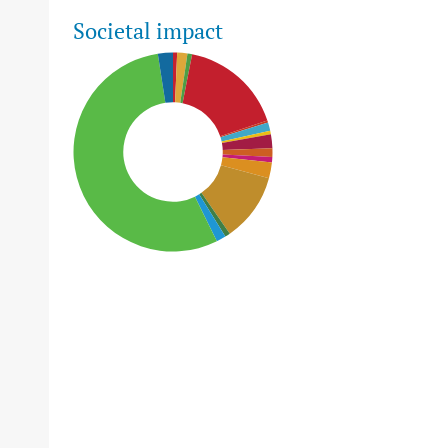
Societal impact
SDG15: Life in Land (55%)
SDG4: Quality Education
(17%)