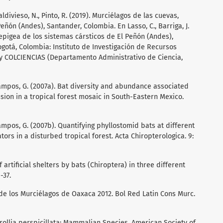
ldivieso, N., Pinto, R. (2019). Murciélagos de las cuevas,
ñón (Andes), Santander, Colombia. En Lasso, C., Barriga, J.
epigea de los sistemas cársticos de El Peñón (Andes),
ogotá, Colombia: Instituto de Investigación de Recursos
y COLCIENCIAS (Departamento Administrativo de Ciencia,
-Campos, G. (2007a). Bat diversity and abundance associated
ion in a tropical forest mosaic in South-Eastern Mexico.
-Campos, G. (2007b). Quantifying phyllostomid bats at different
tors in a disturbed tropical forest. Acta Chiropterologica. 9:
f artificial shelters by bats (Chiroptera) in three different
-37.
l de los Murciélagos de Oaxaca 2012. Bol Red Latin Cons Murc.
Carollia perspicillata: Mammalian Species. American Society of