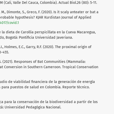
(Cali, Valle Del Cauca, Colombia). Actual Biol.26 (80): 5-11.
M., Dimonte, S., Greco, F. (2020). Is it scaly anteater or bat a
 probable hypothesis? KJAR Kurdistan Journal of Applied
4017/covid.1
e la dieta de Carollia perspicillata en la Cueva Macaregua,
o, Bogotá: Pontificia Universidad Javeriana.
., Holmes, E.C., Garry, R.F. (2020). The proximal origin of
0-455.
, S. (2021). Responses of Bat Communities (Mammalia:
tat Conversion in Southern Cameroon. Tropical Conservation
Estudio de viabilidad financiera de la generación de energía
es para puestos de salud en Colombia. Reporte técnico.
ica para la conservación de la biodiversidad a partir de los
tá: Universidad Pedagógica Nacional.