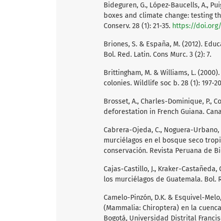
Bideguren, G., López-Baucells, A., Puig
boxes and climate change: testing th
Conserv. 28 (1): 21-35.
https://doi.org
Briones, S. & España, M. (2012). Ed
Bol. Red. Latin. Cons Murc. 3 (2): 7.
Brittingham, M. & Williams, L. (2000)
colonies. Wildlife soc b. 28 (1): 197-20
Brosset, A., Charles-Dominique, P., Co
deforestation in French Guiana. Canad
Cabrera-Ojeda, C., Noguera-Urbano, E.A
murciélagos en el bosque seco tropi
conservación. Revista Peruana de Biol
Cajas-Castillo, J., Kraker-Castañeda, 
los murciélagos de Guatemala. Bol. Re
Camelo-Pinzón, D.K. & Esquivel-Melo,
(Mammalia: Chiroptera) en la cuenca
Bogotá, Universidad Distrital Franci