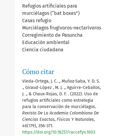
Refugios artificiales para
murciélagos (“bat boxes”)
Casas refugio
Murciélagos frugívoros-nectarívoros
Corregimiento de Pasuncha
Educación ambiental
Ciencia ciudadana
Cómo citar
Vieda-Ortega, J. C. ., Muñoz-Saba, Y. D. S.
., Giraud-López , M. J. ., Aguirre-Ceballos,
J. ., & Chaux-Rojas, D. F. . (2022). Uso de
refugios artificiales como estrategia
para la conservación de murciélagos.
Revista De La Academia Colombiana De
Ciencias Exactas, Físicas Y Naturales
,
46
(179), 356-371.
https://doi.org/10.18257/raccefyn.1603