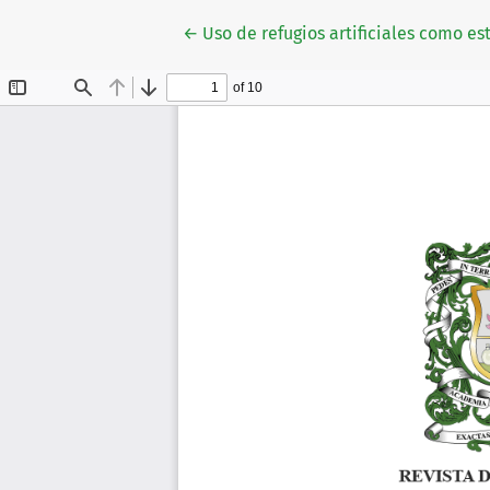
Volver a los detalles del artículo
←
Uso de refugios artificiales como e