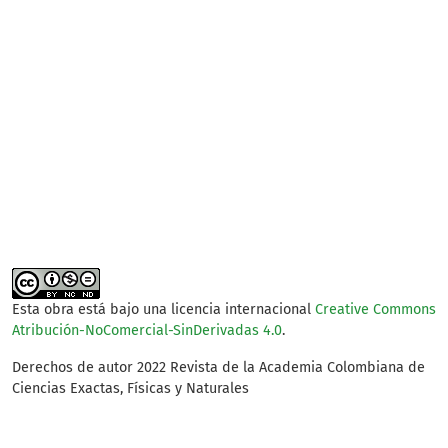
clean energy (39%)
SDG3: Good health and
well-being (16%)
SDG11: Sustainable cities
and communities (11%)
Esta obra está bajo una licencia internacional
Creative Commons
Atribución-NoComercial-SinDerivadas 4.0
.
Derechos de autor 2022 Revista de la Academia Colombiana de
Ciencias Exactas, Físicas y Naturales