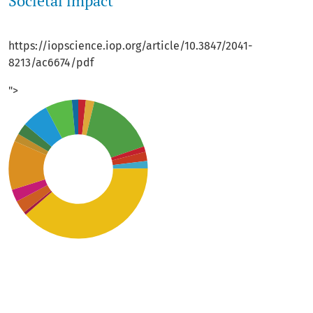
Societal impact
https://iopscience.iop.org/article/10.3847/2041-
8213/ac6674/pdf
">
SDG7: Affordable and