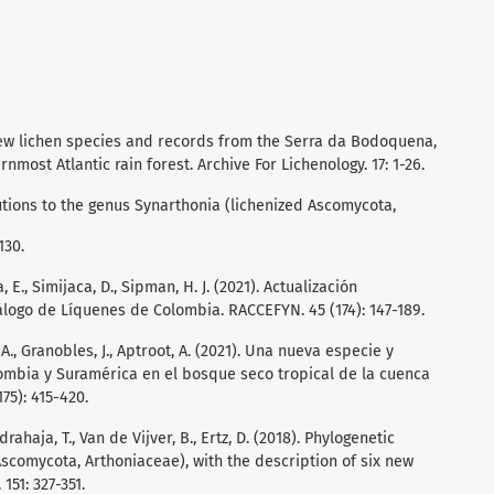
 New lichen species and records from the Serra da Bodoquena,
nmost Atlantic rain forest. Archive For Lichenology. 17: 1-26.
butions to the genus Synarthonia (lichenized Ascomycota,
130.
 E., Simijaca, D., Sipman, H. J. (2021). Actualización
logo de Líquenes de Colombia. RACCEFYN. 45 (174): 147-189.
., Granobles, J., Aptroot, A. (2021). Una nueva especie y
ombia y Suramérica en el bosque seco tropical de la cuenca
75): 415-420.
drahaja, T., Van de Vijver, B., Ertz, D. (2018). Phylogenetic
Ascomycota, Arthoniaceae), with the description of six new
151: 327-351.