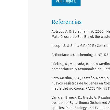
PDF (Inglés)
Referencias
Aptroot, A. & Spielmann, A. (2020).
Mato Grosso do Sul, Brazil, the wester
Joseph S. & Sinha G.P. (2015) Contri
Arthoniaceae). Lichenologist. 47: 123-
Lücking, R., Moncada, B., Soto-Medina,
nomenclatural y taxonómica del Catá
Soto-Medina, E. A., Castaño-Naranjo, A
nuevos registros de líquenes en Col
media del río Cauca. RACCEFYN. 45 (1
Van den Broeck, D., Frisch, A., Razafin
position of Synarthonia (lichenized 
species. Plant Ecology and Evolution. 