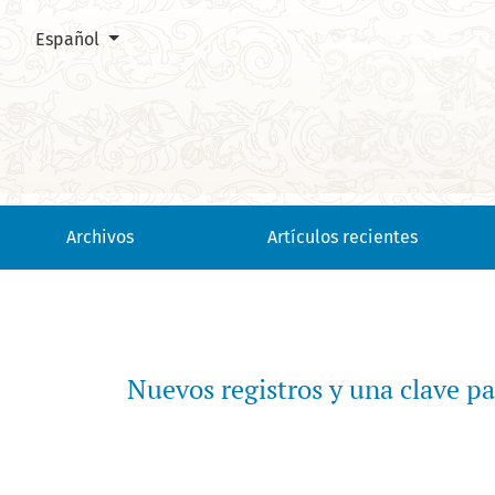
Cambiar el idioma. El actual es:
Español
Nuevos registros y una clave para las especies de Synarthon
Archivos
Artículos recientes
Nuevos registros y una clave p