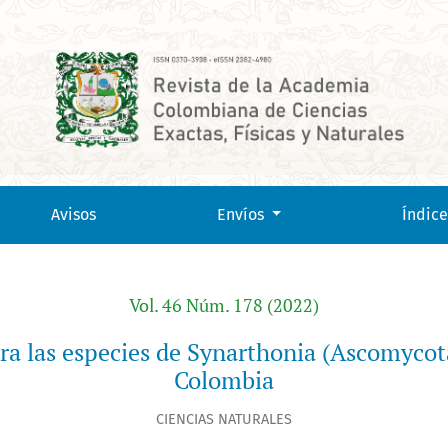
ia (Ascomycota liquenizada: Arthoniaceae) en Colombia
Avisos
Envíos
Índice
Vol. 46 Núm. 178 (2022)
ara las especies de Synarthonia (Ascomycot
Colombia
CIENCIAS NATURALES