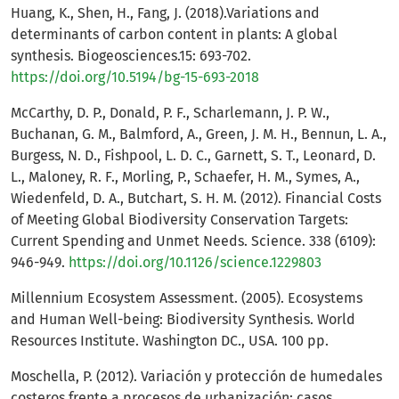
Huang, K., Shen, H., Fang, J. (2018).Variations and
determinants of carbon content in plants: A global
synthesis. Biogeosciences.15: 693-702.
https://doi.org/10.5194/bg-15-693-2018
McCarthy, D. P., Donald, P. F., Scharlemann, J. P. W.,
Buchanan, G. M., Balmford, A., Green, J. M. H., Bennun, L. A.,
Burgess, N. D., Fishpool, L. D. C., Garnett, S. T., Leonard, D.
L., Maloney, R. F., Morling, P., Schaefer, H. M., Symes, A.,
Wiedenfeld, D. A., Butchart, S. H. M. (2012). Financial Costs
of Meeting Global Biodiversity Conservation Targets:
Current Spending and Unmet Needs. Science. 338 (6109):
946-949.
https://doi.org/10.1126/science.1229803
Millennium Ecosystem Assessment. (2005). Ecosystems
and Human Well-being: Biodiversity Synthesis. World
Resources Institute. Washington DC., USA. 100 pp.
Moschella, P. (2012). Variación y protección de humedales
costeros frente a procesos de urbanización: casos