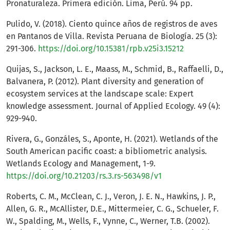
Pronaturaleza. Primera edición. Lima, Perú. 94 pp.
Pulido, V. (2018). Ciento quince años de registros de aves
en Pantanos de Villa. Revista Peruana de Biología. 25 (3):
291-306.
https://doi.org/10.15381/rpb.v25i3.15212
Quijas, S., Jackson, L. E., Maass, M., Schmid, B., Raffaelli, D.,
Balvanera, P. (2012). Plant diversity and generation of
ecosystem services at the landscape scale: Expert
knowledge assessment. Journal of Applied Ecology. 49 (4):
929-940.
Rivera, G., Gonzáles, S., Aponte, H. (2021). Wetlands of the
South American pacific coast: a bibliometric analysis.
Wetlands Ecology and Management, 1-9.
https://doi.org/10.21203/rs.3.rs-563498/v1
Roberts, C. M., McClean, C. J., Veron, J. E. N., Hawkins, J. P.,
Allen, G. R., McAllister, D.E., Mittermeier, C. G., Schueler, F.
W., Spalding, M., Wells, F., Vynne, C., Werner, T.B. (2002).