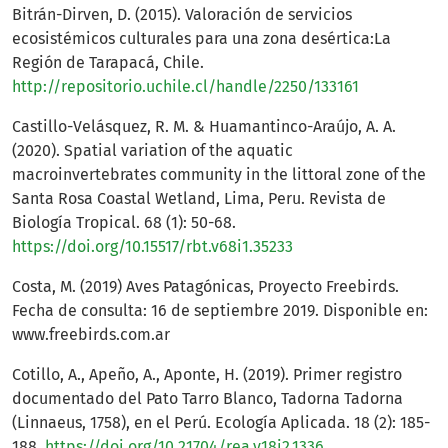
Bitrán-Dirven, D. (2015). Valoración de servicios
ecosistémicos culturales para una zona desértica:La
Región de Tarapacá, Chile.
http://repositorio.uchile.cl/handle/2250/133161
Castillo-Velásquez, R. M. & Huamantinco-Araújo, A. A.
(2020). Spatial variation of the aquatic
macroinvertebrates community in the littoral zone of the
Santa Rosa Coastal Wetland, Lima, Peru. Revista de
Biología Tropical. 68 (1): 50-68.
https://doi.org/10.15517/rbt.v68i1.35233
Costa, M. (2019) Aves Patagónicas, Proyecto Freebirds.
Fecha de consulta: 16 de septiembre 2019. Disponible en:
www.freebirds.com.ar
Cotillo, A., Apeño, A., Aponte, H. (2019). Primer registro
documentado del Pato Tarro Blanco, Tadorna Tadorna
(Linnaeus, 1758), en el Perú. Ecología Aplicada. 18 (2): 185-
188.
https://doi.org/10.21704/rea.v18i2.1336