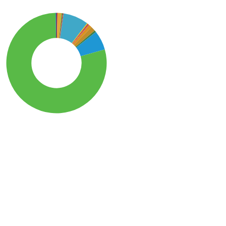
SDG15: Life in Land (79%)
SDG6: Clean water and
sanitation (8%)