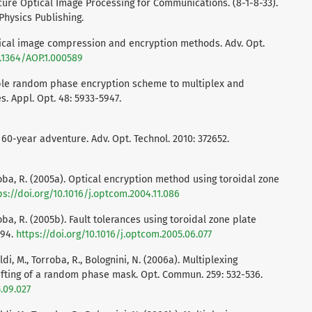
Secure Optical Image Processing for Communications. (8-1-8-33).
 Physics Publishing.
ptical image compression and encryption methods. Adv. Opt.
0.1364/AOP.1.000589
ouble random phase encryption scheme to multiplex and
. Appl. Opt. 48: 5933-5947.
 60-year adventure. Adv. Opt. Technol. 2010: 372652.
roba, R. (2005a). Optical encryption method using toroidal zone
ps://doi.org/10.1016/j.optcom.2004.11.086
oba, R. (2005b). Fault tolerances using toroidal zone plate
494.
https://doi.org/10.1016/j.optcom.2005.06.077
di, M., Torroba, R., Bolognini, N. (2006a). Multiplexing
hifting of a random phase mask. Opt. Commun. 259: 532-536.
.09.027