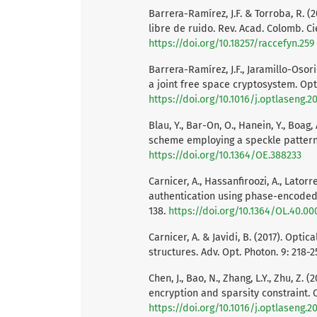
Barrera-Ramírez, J.F. & Torroba, R. 
libre de ruido. Rev. Acad. Colomb. Cie
https://doi.org/10.18257/raccefyn.259
Barrera-Ramírez, J.F., Jaramillo-Osori
a joint free space cryptosystem. Opt.
https://doi.org/10.1016/j.optlaseng.2
Blau, Y., Bar-On, O., Hanein, Y., Boa
scheme employing a speckle pattern 
https://doi.org/10.1364/OE.388233
Carnicer, A., Hassanfiroozi, A., Latorr
authentication using phase-encoded n
138.
https://doi.org/10.1364/OL.40.00
Carnicer, A. & Javidi, B. (2017). Opti
structures. Adv. Opt. Photon. 9: 218-
Chen, J., Bao, N., Zhang, L.Y., Zhu, Z.
encryption and sparsity constraint. O
https://doi.org/10.1016/j.optlaseng.2