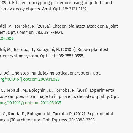
(2009c). Efficient encrypting procedure using amplitude and
play decoy objects. Appl. Opt. 48: 3121-3129.
baldi, M., Torroba, R. (2010a). Chosen-plaintext attack on a joint
tem. Opt. Commun. 283: 3917-3921.
0.06.009
ldi, M., Torroba, R., Bolognini, N. (2010b). Known plaintext
r encrypting system. Opt. Lett. 35: 3553-3555.
2010c). One step multiplexing optical encryption. Opt.
org/10.1016/j.optcom.2009.11.083
 C., Tebaldi, M., Bolognini, N., Torroba, R. (2011). Experimental
 sub-samples of an image to improve its decoded quality. Opt.
.org/10.1016/j.optcom.2011.05.035
os C., Rueda E., Bolognini, N., Torroba R. (2012). Experimental
ng a JTC architecture. Opt. Express. 20: 3388-3393.