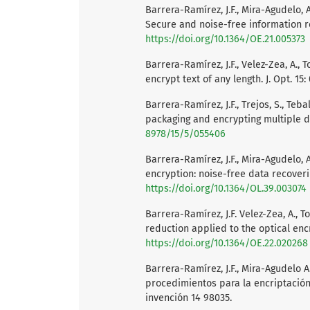
Barrera-Ramírez, J.F., Mira-Agudelo, 
Secure and noise-free information ret
https://doi.org/10.1364/OE.21.005373
Barrera-Ramírez, J.F., Velez-Zea, A.,
encrypt text of any length. J. Opt. 15
Barrera-Ramírez, J.F., Trejos, S., Teb
packaging and encrypting multiple da
8978/15/5/055406
Barrera-Ramírez, J.F., Mira-Agudelo, 
encryption: noise-free data recovering
https://doi.org/10.1364/OL.39.003074
Barrera-Ramírez, J.F. Velez-Zea, A., 
reduction applied to the optical enc
https://doi.org/10.1364/OE.22.020268
Barrera-Ramírez, J.F., Mira-Agudelo A
procedimientos para la encriptación
invención 14 98035.