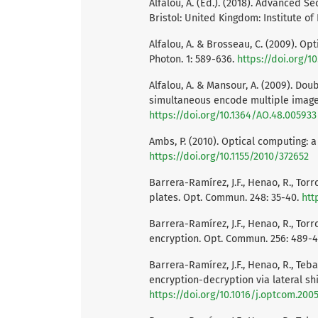
Alfalou, A. (Ed.). (2018). Advanced 
Bristol: United Kingdom: Institute of
Alfalou, A. & Brosseau, C. (2009). O
Photon. 1: 589-636.
https://doi.org/1
Alfalou, A. & Mansour, A. (2009). D
simultaneous encode multiple images
https://doi.org/10.1364/AO.48.005933
Ambs, P. (2010). Optical computing: a
https://doi.org/10.1155/2010/372652
Barrera-Ramírez, J.F., Henao, R., Tor
plates. Opt. Commun. 248: 35-40.
htt
Barrera-Ramírez, J.F., Henao, R., Torr
encryption. Opt. Commun. 256: 489-
Barrera-Ramírez, J.F., Henao, R., Tebal
encryption-decryption via lateral s
https://doi.org/10.1016/j.optcom.2005