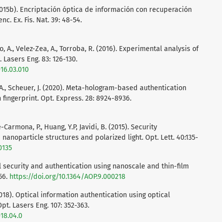
(2015b). Encriptación óptica de información con recuperación
nc. Ex. Fis. Nat. 39: 48-54.
o, A., Velez-Zea, A., Torroba, R. (2016). Experimental analysis of
 Lasers Eng. 83: 126-130.
016.03.010
g, A., Scheuer, J. (2020). Meta-hologram-based authentication
fingerprint. Opt. Express. 28: 8924-8936.
e-Carmona, P., Huang, Y.P, Javidi, B. (2015). Security
anoparticle structures and polarized light. Opt. Lett. 40:135-
0135
cal security and authentication using nanoscale and thin-film
256.
https://doi.org/10.1364/AOP.9.000218
 (2018). Optical information authentication using optical
pt. Lasers Eng. 107: 352-363.
018.04.0