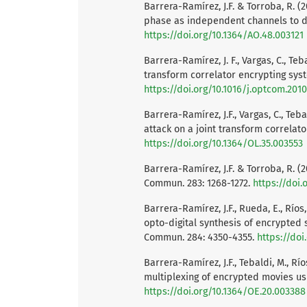
Barrera-Ramírez, J.F. & Torroba, R. 
phase as independent channels to dis
https://doi.org/10.1364/AO.48.003121
Barrera-Ramírez, J. F., Vargas, C., Te
transform correlator encrypting sys
https://doi.org/10.1016/j.optcom.201
Barrera-Ramírez, J.F., Vargas, C., Teba
attack on a joint transform correlato
https://doi.org/10.1364/OL.35.003553
Barrera-Ramírez, J.F. & Torroba, R. (
Commun. 283: 1268-1272.
https://doi.
Barrera-Ramírez, J.F., Rueda, E., Ríos,
opto-digital synthesis of encrypted
Commun. 284: 4350-4355.
https://doi
Barrera-Ramírez, J.F., Tebaldi, M., Rí
multiplexing of encrypted movies usi
https://doi.org/10.1364/OE.20.003388