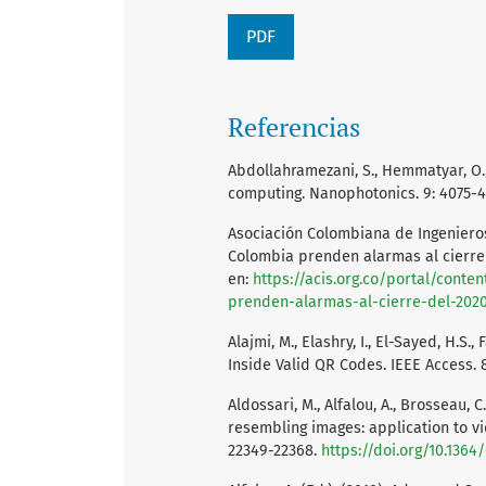
PDF
Referencias
Abdollahramezani, S., Hemmatyar, O., 
computing. Nanophotonics. 9: 4075-4
Asociación Colombiana de Ingenieros
Colombia prenden alarmas al cierre 
en:
https://acis.org.co/portal/conte
prenden-alarmas-al-cierre-del-202
Alajmi, M., Elashry, I., El-Sayed, H.S
Inside Valid QR Codes. IEEE Access. 8
Aldossari, M., Alfalou, A., Brosseau,
resembling images: application to v
22349-22368.
https://doi.org/10.1364