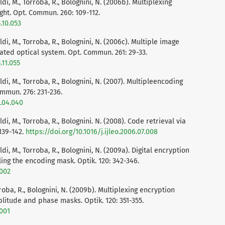
ldi, M., Torroba, R., Bolognini, N. (2006b). Multiplexing
ght. Opt. Commun. 260: 109-112.
.10.053
ldi, M., Torroba, R., Bolognini, N. (2006c). Multiple image
ted optical system. Opt. Commun. 261: 29-33.
.11.055
ldi, M., Torroba, R., Bolognini, N. (2007). Multipleencoding
ommun. 276: 231-236.
7.04.040
di, M., Torroba, R., Bolognini. N. (2008). Code retrieval via
139-142.
https://doi.org/10.1016/j.ijleo.2006.07.008
di, M., Torroba, R., Bolognini, N. (2009a). Digital encryption
ing the encoding mask. Optik. 120: 342-346.
.002
rroba, R., Bolognini, N. (2009b). Multiplexing encryption
itude and phase masks. Optik. 120: 351-355.
.001