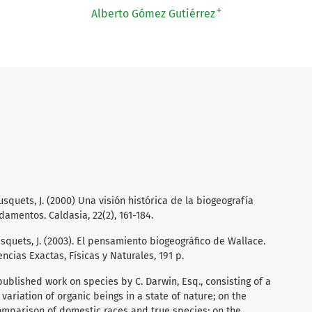
+
Alberto Gómez Gutiérrez
quets, J. (2000) Una visión histórica de la biogeografía
damentos. Caldasia, 22(2), 161-184.
quets, J. (2003). El pensamiento biogeográfico de Wallace.
ias Exactas, Físicas y Naturales, 191 p.
published work on species by C. Darwin, Esq., consisting of a
 variation of organic beings in a state of nature; on the
comparison of domestic races and true species; on the