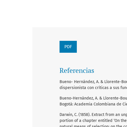
PDF
Referencias
Bueno- Hernández, A. & Llorente-Bous
dispersionista con críticas a sus fun
Bueno-Hernández, A. & Llorente-Bous
Bogotá: Academia Colombiana de Cienc
Darwin, C. (1858). Extract from an un
portion of a chapter entitled ‘On the
natural means of selection; on the 