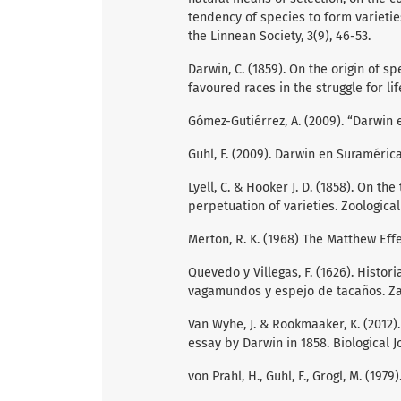
tendency of species to form varieties
the Linnean Society, 3(9), 46-53.
Darwin, C. (1859). On the origin of s
favoured races in the struggle for li
Gómez-Gutiérrez, A. (2009). “Darwin 
Guhl, F. (2009). Darwin en Suramérica
Lyell, C. & Hooker J. D. (1858). On th
perpetuation of varieties. Zoological 
Merton, R. K. (1968) The Matthew Effe
Quevedo y Villegas, F. (1626). Histo
vagamundos y espejo de tacaños. Za
Van Wyhe, J. & Rookmaaker, K. (2012)
essay by Darwin in 1858. Biological J
von Prahl, H., Guhl, F., Grögl, M. (19