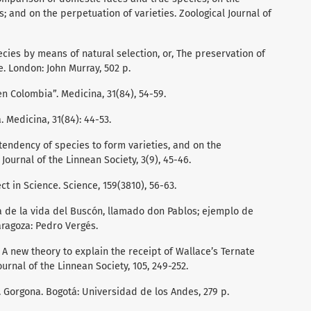
; and on the perpetuation of varieties. Zoological Journal of
pecies by means of natural selection, or, The preservation of
fe. London: John Murray, 502 p.
en Colombia”. Medicina, 31(84), 54-59.
. Medicina, 31(84): 44-53.
e tendency of species to form varieties, and on the
Journal of the Linnean Society, 3(9), 45-46.
ct in Science. Science, 159(3810), 56-63.
ria de la vida del Buscón, llamado don Pablos; ejemplo de
ragoza: Pedro Vergés.
. A new theory to explain the receipt of Wallace’s Ternate
ournal of the Linnean Society, 105, 249-252.
79). Gorgona. Bogotá: Universidad de los Andes, 279 p.