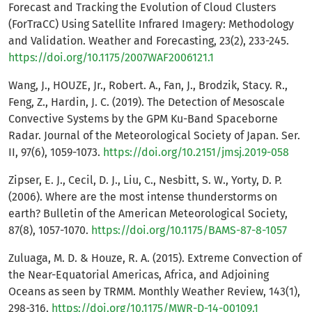
Forecast and Tracking the Evolution of Cloud Clusters
(ForTraCC) Using Satellite Infrared Imagery: Methodology
and Validation. Weather and Forecasting, 23(2), 233-245.
https://doi.org/10.1175/2007WAF2006121.1
Wang, J., HOUZE, Jr., Robert. A., Fan, J., Brodzik, Stacy. R.,
Feng, Z., Hardin, J. C. (2019). The Detection of Mesoscale
Convective Systems by the GPM Ku-Band Spaceborne
Radar. Journal of the Meteorological Society of Japan. Ser.
II, 97(6), 1059-1073.
https://doi.org/10.2151/jmsj.2019-058
Zipser, E. J., Cecil, D. J., Liu, C., Nesbitt, S. W., Yorty, D. P.
(2006). Where are the most intense thunderstorms on
earth? Bulletin of the American Meteorological Society,
87(8), 1057-1070.
https://doi.org/10.1175/BAMS-87-8-1057
Zuluaga, M. D. & Houze, R. A. (2015). Extreme Convection of
the Near-Equatorial Americas, Africa, and Adjoining
Oceans as seen by TRMM. Monthly Weather Review, 143(1),
298-316.
https://doi.org/10.1175/MWR-D-14-00109.1