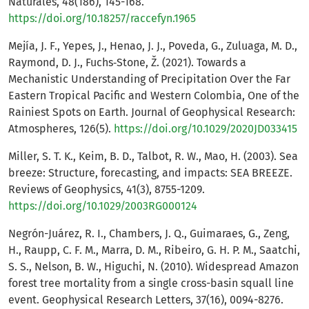
Naturales, 48(186), 145-168.
https://doi.org/10.18257/raccefyn.1965
Mejía, J. F., Yepes, J., Henao, J. J., Poveda, G., Zuluaga, M. D.,
Raymond, D. J., Fuchs‐Stone, Ž. (2021). Towards a
Mechanistic Understanding of Precipitation Over the Far
Eastern Tropical Pacific and Western Colombia, One of the
Rainiest Spots on Earth. Journal of Geophysical Research:
Atmospheres, 126(5).
https://doi.org/10.1029/2020JD033415
Miller, S. T. K., Keim, B. D., Talbot, R. W., Mao, H. (2003). Sea
breeze: Structure, forecasting, and impacts: SEA BREEZE.
Reviews of Geophysics, 41(3), 8755-1209.
https://doi.org/10.1029/2003RG000124
Negrón-Juárez, R. I., Chambers, J. Q., Guimaraes, G., Zeng,
H., Raupp, C. F. M., Marra, D. M., Ribeiro, G. H. P. M., Saatchi,
S. S., Nelson, B. W., Higuchi, N. (2010). Widespread Amazon
forest tree mortality from a single cross-basin squall line
event. Geophysical Research Letters, 37(16), 0094-8276.