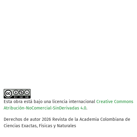
SDG14: Life below water
(49%)
SDG13: Climate action
(36%)
SDG11: Sustainable cities
and communities (4%)
Esta obra está bajo una licencia internacional
Creative Commons
Atribución-NoComercial-SinDerivadas 4.0
.
Derechos de autor 2026 Revista de la Academia Colombiana de
Ciencias Exactas, Físicas y Naturales