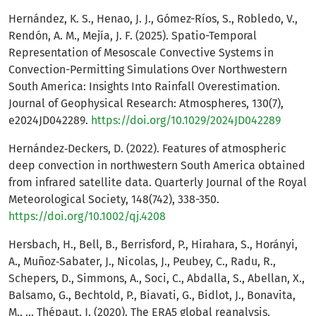
Hernández, K. S., Henao, J. J., Gómez-Ríos, S., Robledo, V.,
Rendón, A. M., Mejía, J. F. (2025). Spatio-Temporal
Representation of Mesoscale Convective Systems in
Convection-Permitting Simulations Over Northwestern
South America: Insights Into Rainfall Overestimation.
Journal of Geophysical Research: Atmospheres, 130(7),
e2024JD042289.
https://doi.org/10.1029/2024JD042289
Hernández‐Deckers, D. (2022). Features of atmospheric
deep convection in northwestern South America obtained
from infrared satellite data. Quarterly Journal of the Royal
Meteorological Society, 148(742), 338-350.
https://doi.org/10.1002/qj.4208
Hersbach, H., Bell, B., Berrisford, P., Hirahara, S., Horányi,
A., Muñoz‐Sabater, J., Nicolas, J., Peubey, C., Radu, R.,
Schepers, D., Simmons, A., Soci, C., Abdalla, S., Abellan, X.,
Balsamo, G., Bechtold, P., Biavati, G., Bidlot, J., Bonavita,
M., … Thépaut, J. (2020). The ERA5 global reanalysis.