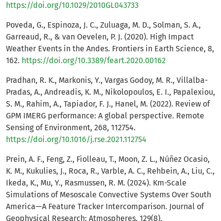
https://doi.org/10.1029/2010GL043733
Poveda, G., Espinoza, J. C., Zuluaga, M. D., Solman, S. A.,
Garreaud, R., & van Oevelen, P. J. (2020). High Impact
Weather Events in the Andes. Frontiers in Earth Science, 8,
162.
https://doi.org/10.3389/feart.2020.00162
Pradhan, R. K., Markonis, Y., Vargas Godoy, M. R., Villalba-
Pradas, A., Andreadis, K. M., Nikolopoulos, E. I., Papalexiou,
S. M., Rahim, A., Tapiador, F. J., Hanel, M. (2022). Review of
GPM IMERG performance: A global perspective. Remote
Sensing of Environment, 268, 112754.
https://doi.org/10.1016/j.rse.2021.112754
Prein, A. F., Feng, Z., Fiolleau, T., Moon, Z. L., Núñez Ocasio,
K. M., Kukulies, J., Roca, R., Varble, A. C., Rehbein, A., Liu, C.,
Ikeda, K., Mu, Y., Rasmussen, R. M. (2024). Km-Scale
Simulations of Mesoscale Convective Systems Over South
America—A Feature Tracker Intercomparison. Journal of
Geophysical Research: Atmospheres, 129(8),