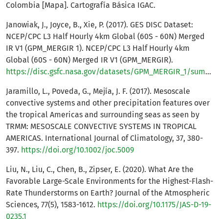
Colombia [Mapa]. Cartografía Básica IGAC.
Janowiak, J., Joyce, B., Xie, P. (2017). GES DISC Dataset:
NCEP/CPC L3 Half Hourly 4km Global (60S - 60N) Merged
IR V1 (GPM_MERGIR 1). NCEP/CPC L3 Half Hourly 4km
Global (60S - 60N) Merged IR V1 (GPM_MERGIR).
https://disc.gsfc.nasa.gov/datasets/GPM_MERGIR_1/summary
Jaramillo, L., Poveda, G., Mejía, J. F. (2017). Mesoscale
convective systems and other precipitation features over
the tropical Americas and surrounding seas as seen by
TRMM: MESOSCALE CONVECTIVE SYSTEMS IN TROPICAL
AMERICAS. International Journal of Climatology, 37, 380-
397.
https://doi.org/10.1002/joc.5009
Liu, N., Liu, C., Chen, B., Zipser, E. (2020). What Are the
Favorable Large-Scale Environments for the Highest-Flash-
Rate Thunderstorms on Earth? Journal of the Atmospheric
Sciences, 77(5), 1583-1612.
https://doi.org/10.1175/JAS-D-19-
0235.1