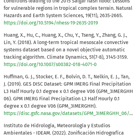
conditions leading to the 2015 Salgar flash flood: Lessons
for vulnerable regions in tropical complex terrain. Natural
Hazards and Earth System Sciences, 19(11), 2635-2665.
https://doi.org/10.5194/nhess-19-2635-2019
Huang, X., Hu, C., Huang, X., Chu, Y., Tseng, Y., Zhang, G. J.,
Lin, Y. (2018). A long-term tropical mesoscale convective
systems dataset based on a novel objective automatic
tracking algorithm. Climate Dynamics, 51(7-8), 3145-3159.
https://doi.org/10.1007/s00382-018-4071-0
Huffman, G. J., Stocker, E. F., Bolvin, D. T., Nelkin, E. J., Tan,
J. (2019). GES DISC Dataset: GPM IMERG Final Precipitation
L3 Half Hourly 0.1 degree x 0.1 degree V06 (GPM_3IMERGHH
06). GPM IMERG Final Precipitation L3 Half Hourly 0.1
degree x 0.1 degree V06 (GPM_3IMERGHH).
https://disc.gsfc.nasa.gov/datasets/GPM_3IMERGHH_06/summary
Instituto de Hidrología, Meteorología y Estudios
Ambientales - IDEAM. (2022). Zonificación Hidrografíca