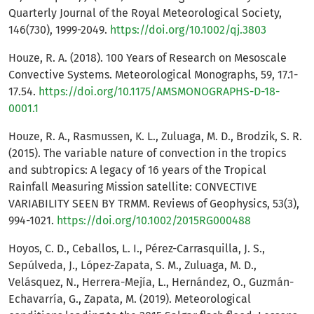
Quarterly Journal of the Royal Meteorological Society,
146(730), 1999-2049.
https://doi.org/10.1002/qj.3803
Houze, R. A. (2018). 100 Years of Research on Mesoscale
Convective Systems. Meteorological Monographs, 59, 17.1-
17.54.
https://doi.org/10.1175/AMSMONOGRAPHS-D-18-
0001.1
Houze, R. A., Rasmussen, K. L., Zuluaga, M. D., Brodzik, S. R.
(2015). The variable nature of convection in the tropics
and subtropics: A legacy of 16 years of the Tropical
Rainfall Measuring Mission satellite: CONVECTIVE
VARIABILITY SEEN BY TRMM. Reviews of Geophysics, 53(3),
994-1021.
https://doi.org/10.1002/2015RG000488
Hoyos, C. D., Ceballos, L. I., Pérez-Carrasquilla, J. S.,
Sepúlveda, J., López-Zapata, S. M., Zuluaga, M. D.,
Velásquez, N., Herrera-Mejía, L., Hernández, O., Guzmán-
Echavarría, G., Zapata, M. (2019). Meteorological