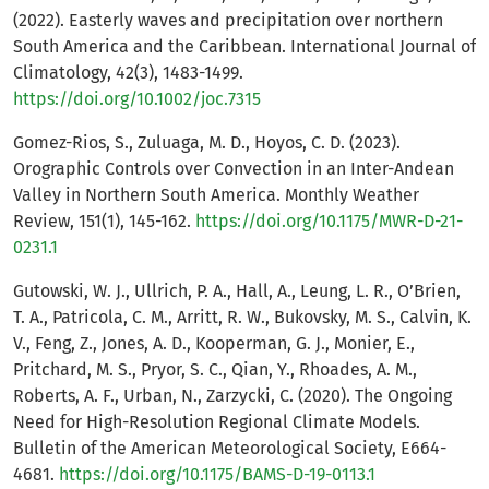
(2022). Easterly waves and precipitation over northern
South America and the Caribbean. International Journal of
Climatology, 42(3), 1483-1499.
https://doi.org/10.1002/joc.7315
Gomez-Rios, S., Zuluaga, M. D., Hoyos, C. D. (2023).
Orographic Controls over Convection in an Inter-Andean
Valley in Northern South America. Monthly Weather
Review, 151(1), 145-162.
https://doi.org/10.1175/MWR-D-21-
0231.1
Gutowski, W. J., Ullrich, P. A., Hall, A., Leung, L. R., O’Brien,
T. A., Patricola, C. M., Arritt, R. W., Bukovsky, M. S., Calvin, K.
V., Feng, Z., Jones, A. D., Kooperman, G. J., Monier, E.,
Pritchard, M. S., Pryor, S. C., Qian, Y., Rhoades, A. M.,
Roberts, A. F., Urban, N., Zarzycki, C. (2020). The Ongoing
Need for High-Resolution Regional Climate Models.
Bulletin of the American Meteorological Society, E664-
4681.
https://doi.org/10.1175/BAMS-D-19-0113.1