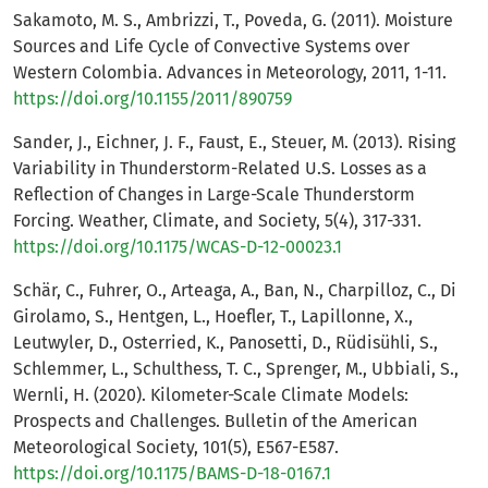
Sakamoto, M. S., Ambrizzi, T., Poveda, G. (2011). Moisture
Sources and Life Cycle of Convective Systems over
Western Colombia. Advances in Meteorology, 2011, 1-11.
https://doi.org/10.1155/2011/890759
Sander, J., Eichner, J. F., Faust, E., Steuer, M. (2013). Rising
Variability in Thunderstorm-Related U.S. Losses as a
Reflection of Changes in Large-Scale Thunderstorm
Forcing. Weather, Climate, and Society, 5(4), 317-331.
https://doi.org/10.1175/WCAS-D-12-00023.1
Schär, C., Fuhrer, O., Arteaga, A., Ban, N., Charpilloz, C., Di
Girolamo, S., Hentgen, L., Hoefler, T., Lapillonne, X.,
Leutwyler, D., Osterried, K., Panosetti, D., Rüdisühli, S.,
Schlemmer, L., Schulthess, T. C., Sprenger, M., Ubbiali, S.,
Wernli, H. (2020). Kilometer-Scale Climate Models:
Prospects and Challenges. Bulletin of the American
Meteorological Society, 101(5), E567-E587.
https://doi.org/10.1175/BAMS-D-18-0167.1