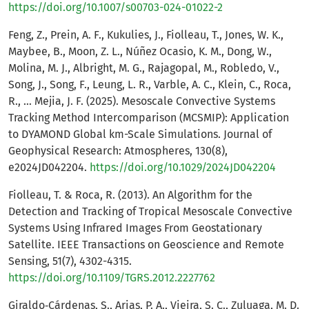
https://doi.org/10.1007/s00703-024-01022-2
Feng, Z., Prein, A. F., Kukulies, J., Fiolleau, T., Jones, W. K.,
Maybee, B., Moon, Z. L., Núñez Ocasio, K. M., Dong, W.,
Molina, M. J., Albright, M. G., Rajagopal, M., Robledo, V.,
Song, J., Song, F., Leung, L. R., Varble, A. C., Klein, C., Roca,
R., … Mejia, J. F. (2025). Mesoscale Convective Systems
Tracking Method Intercomparison (MCSMIP): Application
to DYAMOND Global km-Scale Simulations. Journal of
Geophysical Research: Atmospheres, 130(8),
e2024JD042204.
https://doi.org/10.1029/2024JD042204
Fiolleau, T. & Roca, R. (2013). An Algorithm for the
Detection and Tracking of Tropical Mesoscale Convective
Systems Using Infrared Images From Geostationary
Satellite. IEEE Transactions on Geoscience and Remote
Sensing, 51(7), 4302-4315.
https://doi.org/10.1109/TGRS.2012.2227762
Giraldo‐Cárdenas, S., Arias, P. A., Vieira, S. C., Zuluaga, M. D.