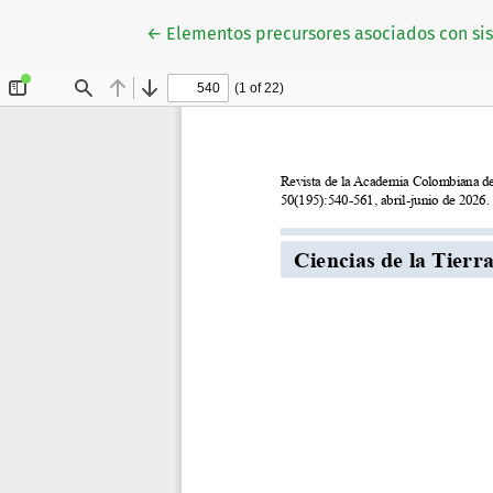
Volver a los detalles del artículo
←
Elementos precursores asociados con sis