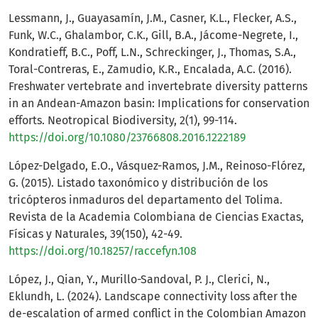
Lessmann, J., Guayasamín, J.M., Casner, K.L., Flecker, A.S.,
Funk, W.C., Ghalambor, C.K., Gill, B.A., Jácome-Negrete, I.,
Kondratieff, B.C., Poff, L.N., Schreckinger, J., Thomas, S.A.,
Toral-Contreras, E., Zamudio, K.R., Encalada, A.C. (2016).
Freshwater vertebrate and invertebrate diversity patterns
in an Andean-Amazon basin: Implications for conservation
efforts. Neotropical Biodiversity, 2(1), 99-114.
https://doi.org/10.1080/23766808.2016.1222189
López-Delgado, E.O., Vásquez-Ramos, J.M., Reinoso-Flórez,
G. (2015). Listado taxonómico y distribución de los
tricópteros inmaduros del departamento del Tolima.
Revista de la Academia Colombiana de Ciencias Exactas,
Físicas y Naturales, 39(150), 42-49.
https://doi.org/10.18257/raccefyn.108
López, J., Qian, Y., Murillo-Sandoval, P. J., Clerici, N.,
Eklundh, L. (2024). Landscape connectivity loss after the
de-escalation of armed conflict in the Colombian Amazon