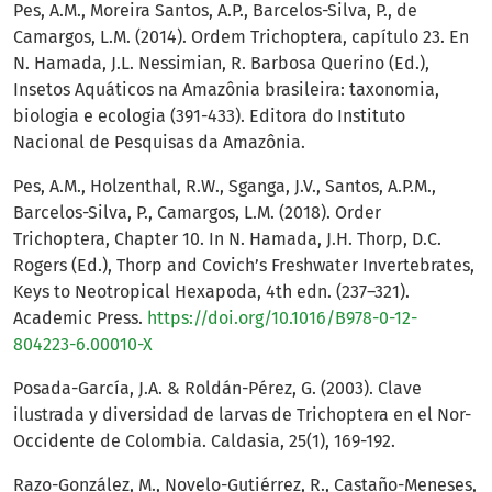
Pes, A.M., Moreira Santos, A.P., Barcelos-Silva, P., de
Camargos, L.M. (2014). Ordem Trichoptera, capítulo 23. En
N. Hamada, J.L. Nessimian, R. Barbosa Querino (Ed.),
Insetos Aquáticos na Amazônia brasileira: taxonomia,
biologia e ecologia (391-433). Editora do Instituto
Nacional de Pesquisas da Amazônia.
Pes, A.M., Holzenthal, R.W., Sganga, J.V., Santos, A.P.M.,
Barcelos-Silva, P., Camargos, L.M. (2018). Order
Trichoptera, Chapter 10. In N. Hamada, J.H. Thorp, D.C.
Rogers (Ed.), Thorp and Covich’s Freshwater Invertebrates,
Keys to Neotropical Hexapoda, 4th edn. (237–321).
Academic Press.
https://doi.org/10.1016/B978-0-12-
804223-6.00010-X
Posada-García, J.A. & Roldán-Pérez, G. (2003). Clave
ilustrada y diversidad de larvas de Trichoptera en el Nor-
Occidente de Colombia. Caldasia, 25(1), 169-192.
Razo-González, M., Novelo-Gutiérrez, R., Castaño-Meneses,