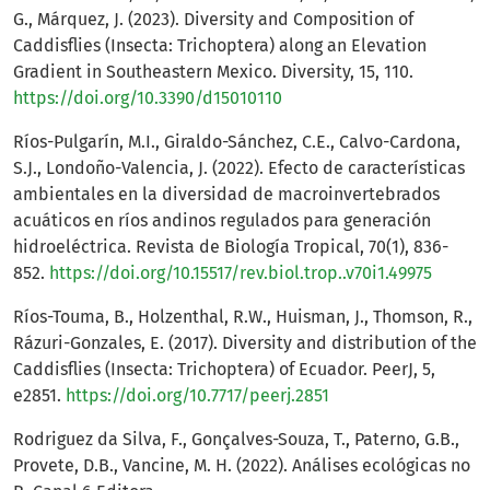
G., Márquez, J. (2023). Diversity and Composition of
Caddisflies (Insecta: Trichoptera) along an Elevation
Gradient in Southeastern Mexico. Diversity, 15, 110.
https://doi.org/10.3390/d15010110
Ríos-Pulgarín, M.I., Giraldo-Sánchez, C.E., Calvo-Cardona,
S.J., Londoño-Valencia, J. (2022). Efecto de características
ambientales en la diversidad de macroinvertebrados
acuáticos en ríos andinos regulados para generación
hidroeléctrica. Revista de Biología Tropical, 70(1), 836-
852.
https://doi.org/10.15517/rev.biol.trop..v70i1.49975
Ríos-Touma, B., Holzenthal, R.W., Huisman, J., Thomson, R.,
Rázuri-Gonzales, E. (2017). Diversity and distribution of the
Caddisflies (Insecta: Trichoptera) of Ecuador. PeerJ, 5,
e2851.
https://doi.org/10.7717/peerj.2851
Rodriguez da Silva, F., Gonçalves-Souza, T., Paterno, G.B.,
Provete, D.B., Vancine, M. H. (2022). Análises ecológicas no