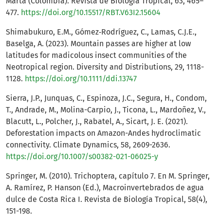
Marta (Colombia). Revista de Biologia Tropical, 63, 465–
477.
https://doi.org/10.15517/RBT.V63I2.15604
Shimabukuro, E.M., Gómez‐Rodríguez, C., Lamas, C.J.E.,
Baselga, A. (2023). Mountain passes are higher at low
latitudes for madicolous insect communities of the
Neotropical region. Diversity and Distributions, 29, 1118-
1128.
https://doi.org/10.1111/ddi.13747
Sierra, J.P., Junquas, C., Espinoza, J.C., Segura, H., Condom,
T., Andrade, M., Molina-Carpio, J., Ticona, L., Mardoñez, V.,
Blacutt, L., Polcher, J., Rabatel, A., Sicart, J. E. (2021).
Deforestation impacts on Amazon-Andes hydroclimatic
connectivity. Climate Dynamics, 58, 2609-2636.
https://doi.org/10.1007/s00382-021-06025-y
Springer, M. (2010). Trichoptera, capítulo 7. En M. Springer,
A. Ramírez, P. Hanson (Ed.), Macroinvertebrados de agua
dulce de Costa Rica I. Revista de Biología Tropical, 58(4),
151-198.