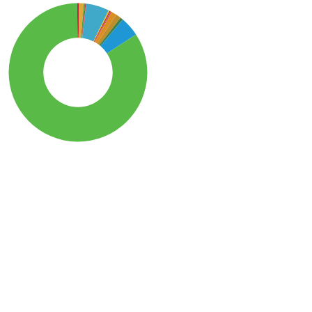
SDG15: Life in Land (84%)
SDG6: Clean water and
sanitation (5%)
SDG14: Life below water