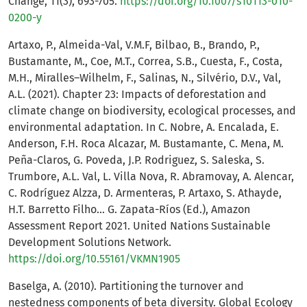
Change, 11(3), 693-705.
https://doi.org/10.1007/s10113-010-
0200-y
Artaxo, P., Almeida-Val, V.M.F, Bilbao, B., Brando, P.,
Bustamante, M., Coe, M.T., Correa, S.B., Cuesta, F., Costa,
M.H., Miralles–Wilhelm, F., Salinas, N., Silvério, D.V., Val,
A.L. (2021). Chapter 23: Impacts of deforestation and
climate change on biodiversity, ecological processes, and
environmental adaptation. In C. Nobre, A. Encalada, E.
Anderson, F.H. Roca Alcazar, M. Bustamante, C. Mena, M.
Peña-Claros, G. Poveda, J.P. Rodriguez, S. Saleska, S.
Trumbore, A.L. Val, L. Villa Nova, R. Abramovay, A. Alencar,
C. Rodríguez Alzza, D. Armenteras, P. Artaxo, S. Athayde,
H.T. Barretto Filho… G. Zapata-Ríos (Ed.), Amazon
Assessment Report 2021. United Nations Sustainable
Development Solutions Network.
https://doi.org/10.55161/VKMN1905
Baselga, A. (2010). Partitioning the turnover and
nestedness components of beta diversity. Global Ecology