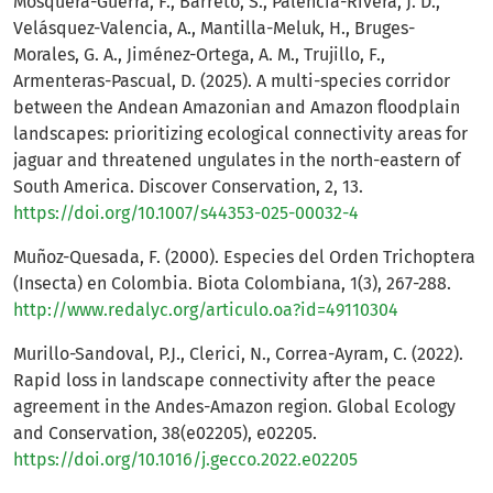
Mosquera-Guerra, F., Barreto, S., Palencia-Rivera, J. D.,
Velásquez-Valencia, A., Mantilla-Meluk, H., Bruges-
Morales, G. A., Jiménez-Ortega, A. M., Trujillo, F.,
Armenteras-Pascual, D. (2025). A multi-species corridor
between the Andean Amazonian and Amazon floodplain
landscapes: prioritizing ecological connectivity areas for
jaguar and threatened ungulates in the north-eastern of
South America. Discover Conservation, 2, 13.
https://doi.org/10.1007/s44353-025-00032-4
Muñoz-Quesada, F. (2000). Especies del Orden Trichoptera
(Insecta) en Colombia. Biota Colombiana, 1(3), 267-288.
http://www.redalyc.org/articulo.oa?id=49110304
Murillo-Sandoval, P.J., Clerici, N., Correa-Ayram, C. (2022).
Rapid loss in landscape connectivity after the peace
agreement in the Andes-Amazon region. Global Ecology
and Conservation, 38(e02205), e02205.
https://doi.org/10.1016/j.gecco.2022.e02205