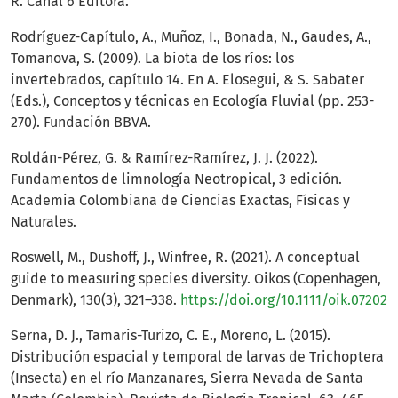
R. Canal 6 Editora.
Rodríguez-Capítulo, A., Muñoz, I., Bonada, N., Gaudes, A.,
Tomanova, S. (2009). La biota de los ríos: los
invertebrados, capítulo 14. En A. Elosegui, & S. Sabater
(Eds.), Conceptos y técnicas en Ecología Fluvial (pp. 253-
270). Fundación BBVA.
Roldán-Pérez, G. & Ramírez-Ramírez, J. J. (2022).
Fundamentos de limnología Neotropical, 3 edición.
Academia Colombiana de Ciencias Exactas, Físicas y
Naturales.
Roswell, M., Dushoff, J., Winfree, R. (2021). A conceptual
guide to measuring species diversity. Oikos (Copenhagen,
Denmark), 130(3), 321–338.
https://doi.org/10.1111/oik.07202
Serna, D. J., Tamaris-Turizo, C. E., Moreno, L. (2015).
Distribución espacial y temporal de larvas de Trichoptera
(Insecta) en el río Manzanares, Sierra Nevada de Santa