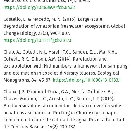
Facultad de Ciencias Básicas, 17(1), 57-72.
https://doi.org/10.18359/rfcb.5432
Castello, L. & Macedo, M. N. (2016). Large-scale
degradation of Amazonian freshwater ecosystems. Global
Change Biology, 22(3), 990–1007.
https://doi.org/10.1111/gcb.13173
Chao, A., Gotelli, N.J., Hsieh, T.C., Sander, E.L., Ma, K.H.,
Colwell, R.K., Ellison, A.M. (2014). Rarefaction and
extrapolation with Hill numbers: a framework for sampling
and estimation in species diversity studies. Ecological
Monographs, 84, 45-67.
https://doi.org/10.1890/13-0133.1
Chaux, J.P., Pimentel-Parra, G.A., Murcia-Ordoñez, B.,
Chaves-Moreno, L. C., Acosta, L. C., Suárez, L.F. (2019).
Biodiversidad de la comunidad de macroinvertebrados
acuáticos asociados al Río Fragua Chorroso y su papel
como bioindicador de calidad de agua. Revista Facultad
de Ciencias Básicas, 14(2), 130-137.