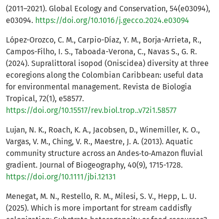
(2011–2021). Global Ecology and Conservation, 54(e03094),
e03094.
https://doi.org/10.1016/j.gecco.2024.e03094
López-Orozco, C. M., Carpio-Díaz, Y. M., Borja-Arrieta, R.,
Campos-Filho, I. S., Taboada-Verona, C., Navas S., G. R.
(2024). Supralittoral isopod (Oniscidea) diversity at three
ecoregions along the Colombian Caribbean: useful data
for environmental management. Revista de Biologia
Tropical, 72(1), e58577.
https://doi.org/10.15517/rev.biol.trop..v72i1.58577
Lujan, N. K., Roach, K. A., Jacobsen, D., Winemiller, K. O.,
Vargas, V. M., Ching, V. R., Maestre, J. A. (2013). Aquatic
community structure across an Andes‐to‐Amazon fluvial
gradient. Journal of Biogeography, 40(9), 1715-1728.
https://doi.org/10.1111/jbi.12131
Menegat, M. N., Restello, R. M., Milesi, S. V., Hepp, L. U.
(2025). Which is more important for stream caddisfly