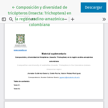
Volver a los detalles del artículo
←
Composición y diversidad de
Descargar
tricópteros (Insecta: Trichoptera) en
la región andino-amazónica
colombiana