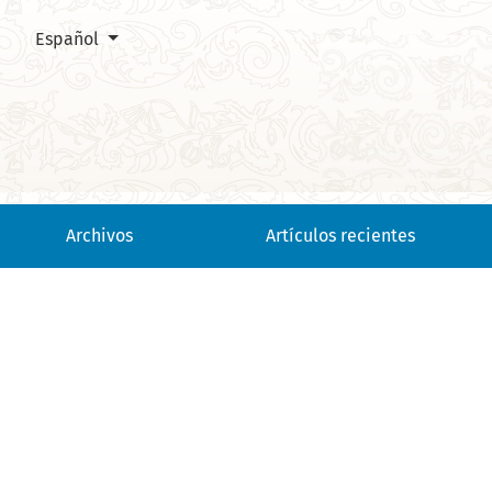
Cambiar el idioma. El actual es:
Español
Instrucciones para autores
Archivos
Artículos recientes