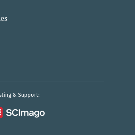
nes
sting & Support: