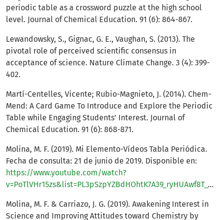
periodic table as a crossword puzzle at the high school
level. Journal of Chemical Education. 91 (6): 864-867.
Lewandowsky, S., Gignac, G. E., Vaughan, S. (2013). The
pivotal role of perceived scientific consensus in
acceptance of science. Nature Climate Change. 3 (4): 399-
402.
Martí-Centelles, Vicente; Rubio-Magnieto, J. (2014). Chem-
Mend: A Card Game To Introduce and Explore the Periodic
Table while Engaging Students’ Interest. Journal of
Chemical Education. 91 (6): 868-871.
Molina, M. F. (2019). Mi Elemento-Vídeos Tabla Periódica.
Fecha de consulta: 21 de junio de 2019. Disponible en:
https://www.youtube.com/watch?
v=PoTlVHr15zs&list=PL3pSzpYZBdHOhtK7A39_ryHUAwf8T_VO3&index=1)
Molina, M. F. & Carriazo, J. G. (2019). Awakening Interest in
Science and Improving Attitudes toward Chemistry by