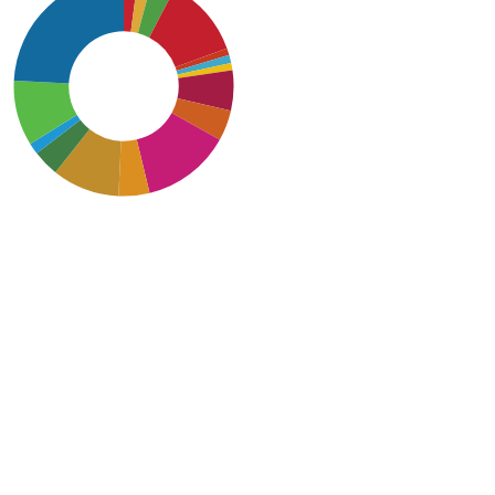
SDG16: Peace, Justice
and strong institutions
(24%)
SDG10: Reduced
inequalities (13%)