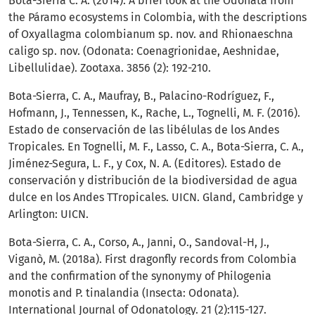
Bota-Sierra C. A. (2014). A brief look at the Odonata from
the Páramo ecosystems in Colombia, with the descriptions
of Oxyallagma colombianum sp. nov. and Rhionaeschna
caligo sp. nov. (Odonata: Coenagrionidae, Aeshnidae,
Libellulidae). Zootaxa. 3856 (2): 192-210.
Bota-Sierra, C. A., Maufray, B., Palacino-Rodríguez, F.,
Hofmann, J., Tennessen, K., Rache, L., Tognelli, M. F. (2016).
Estado de conservación de las libélulas de los Andes
Tropicales. En Tognelli, M. F., Lasso, C. A., Bota-Sierra, C. A.,
Jiménez-Segura, L. F., y Cox, N. A. (Editores). Estado de
conservación y distribución de la biodiversidad de agua
dulce en los Andes TTropicales. UICN. Gland, Cambridge y
Arlington: UICN.
Bota-Sierra, C. A., Corso, A., Janni, O., Sandoval-H, J.,
Viganò, M. (2018a). First dragonfly records from Colombia
and the confirmation of the synonymy of Philogenia
monotis and P. tinalandia (Insecta: Odonata).
International Journal of Odonatology. 21 (2):115-127.