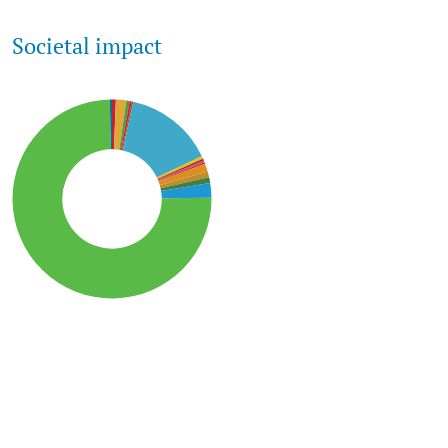
Societal impact
SDG15: Life in Land (75%)
SDG6: Clean water and