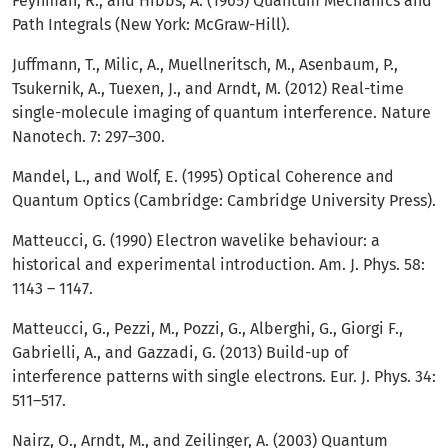
Feynman, R., and Hibbs, A. (1965) Quantum Mechanics and
Path Integrals (New York: McGraw-Hill).
Juffmann, T., Milic, A., Muellneritsch, M., Asenbaum, P.,
Tsukernik, A., Tuexen, J., and Arndt, M. (2012) Real-time
single-molecule imaging of quantum interference. Nature
Nanotech. 7: 297–300.
Mandel, L., and Wolf, E. (1995) Optical Coherence and
Quantum Optics (Cambridge: Cambridge University Press).
Matteucci, G. (1990) Electron wavelike behaviour: a
historical and experimental introduction. Am. J. Phys. 58:
1143 – 1147.
Matteucci, G., Pezzi, M., Pozzi, G., Alberghi, G., Giorgi F.,
Gabrielli, A., and Gazzadi, G. (2013) Build-up of
interference patterns with single electrons. Eur. J. Phys. 34:
511–517.
Nairz, O., Arndt, M., and Zeilinger, A. (2003) Quantum