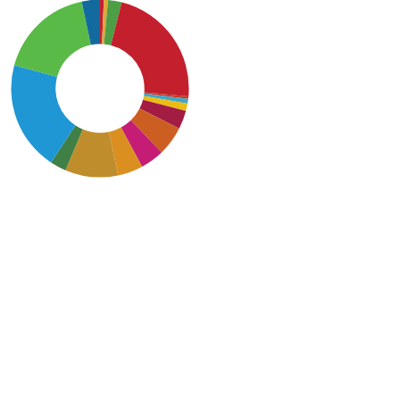
SDG4: Quality Education
(23%)
SDG14: Life below water
(20%)