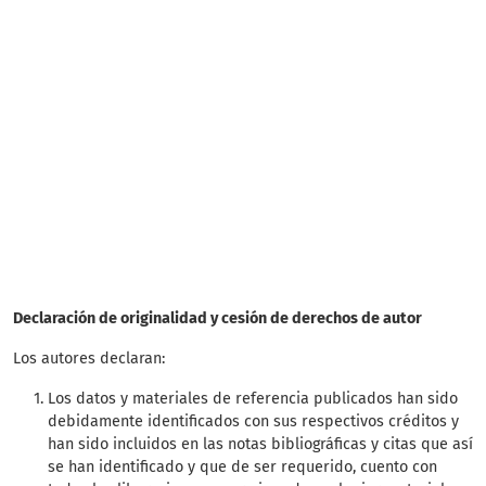
SDG3: Good health and
well-being (35%)
SDG2: Zero hunger (14%)
SDG10: Reduced
inequalities (9%)
Declaración de originalidad y cesión de derechos de autor
Los autores declaran:
Los datos y materiales de referencia publicados han sido
debidamente identificados con sus respectivos créditos y
han sido incluidos en las notas bibliográficas y citas que así
se han identificado y que de ser requerido, cuento con