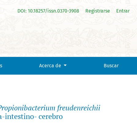
DOI: 10.18257/issn.0370-3908
Registrarse
Entrar
 ITG P9 como moduladores en las patologías del eje microbiota
s
Acerca de
Buscar
Propionibacterium freudenreichii
-intestino- cerebro