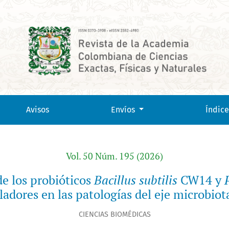
us subtilis</i> CW14 y <i>Propionibacterium freudenreichii</i>
Avisos
Envíos
Índice
Vol. 50 Núm. 195 (2026)
 de los probióticos
Bacillus subtilis
CW14 y
dores en las patologías del eje microbiota
CIENCIAS BIOMÉDICAS