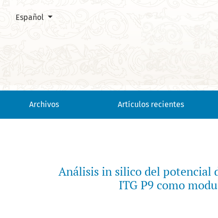
Cambiar el idioma. El actual es:
Español
Análisis in silico del potencial de los probióticos <i>Bacill
Archivos
Artículos recientes
Análisis in silico del potencial
ITG P9 como modula