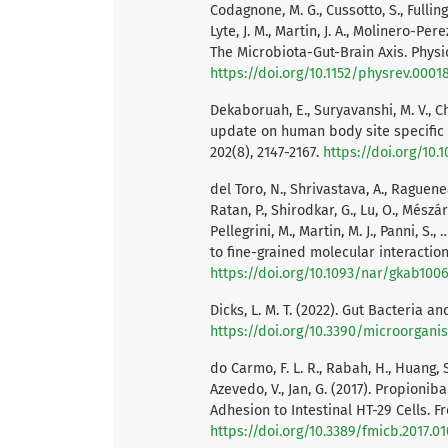
Codagnone, M. G., Cussotto, S., Fulling,
Lyte, J. M., Martin, J. A., Molinero-Perez
The Microbiota-Gut-Brain Axis. Physio
https://doi.org/10.1152/physrev.0001
Dekaboruah, E., Suryavanshi, M. V., 
update on human body site specific s
202(8), 2147-2167.
https://doi.org/10.
del Toro, N., Shrivastava, A., Raguenea
Ratan, P., Shirodkar, G., Lu, O., Mészáro
Pellegrini, M., Martin, M. J., Panni, S
to fine-grained molecular interactio
https://doi.org/10.1093/nar/gkab100
Dicks, L. M. T. (2022). Gut Bacteria 
https://doi.org/10.3390/microorgan
do Carmo, F. L. R., Rabah, H., Huang, S.
Azevedo, V., Jan, G. (2017). Propioni
Adhesion to Intestinal HT-29 Cells. Fr
https://doi.org/10.3389/fmicb.2017.0