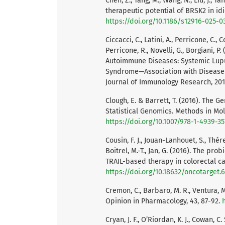
Chen, Z., Tang, M., Wang, N., Liu, J., Ta
therapeutic potential of BRSK2 in idi
https://doi.org/10.1186/s12916-025-
Ciccacci, C., Latini, A., Perricone, C., C
Perricone, R., Novelli, G., Borgiani
Autoimmune Diseases: Systemic Lupu
Syndrome—Association with Disease Su
Journal of Immunology Research, 201
Clough, E. & Barrett, T. (2016). The 
Statistical Genomics. Methods in Mol
https://doi.org/10.1007/978-1-4939-3
Cousin, F. J., Jouan-Lanhouet, S., Thér
Boitrel, M.-T., Jan, G. (2016). The p
TRAIL-based therapy in colorectal can
https://doi.org/10.18632/oncotarget.
Cremon, C., Barbaro, M. R., Ventura, 
Opinion in Pharmacology, 43, 87-92.
Cryan, J. F., O’Riordan, K. J., Cowan, C