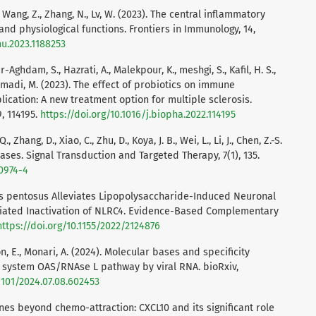
 X., Wang, Z., Zhang, N., Lv, W. (2023). The central inflammatory
 and physiological functions. Frontiers in Immunology, 14,
mu.2023.1188253
Aghdam, S., Hazrati, A., Malekpour, K., meshgi, S., Kafil, H. S.,
 Ahmadi, M. (2023). The effect of probiotics on immune
ication: A new treatment option for multiple sclerosis.
, 114195.
https://doi.org/10.1016/j.biopha.2022.114195
., Zhang, D., Xiao, C., Zhu, D., Koya, J. B., Wei, L., Li, J., Chen, Z.-S.
ases. Signal Transduction and Targeted Therapy, 7(1), 135.
00974-4
llus pentosus Alleviates Lipopolysaccharide-Induced Neuronal
iated Inactivation of NLRC4. Evidence-Based Complementary
https://doi.org/10.1155/2022/2124876
on, E., Monari, A. (2024). Molecular bases and specificity
 system OAS/RNAse L pathway by viral RNA. bioRxiv,
.1101/2024.07.08.602453
ines beyond chemo-attraction: CXCL10 and its significant role