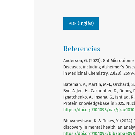
PDF (Inglés)
Referencias
Anderson, G. (2023). Gut Microbiome
Diseases, including Alzheimer’s Dise
in Medicinal Chemistry, 23(28), 2699-
Bateman, A., Martin, M.-J., Orchard, S
Bye-A-Jee, H., Carpentier, D., Denny, P.,
Ignatchenko, A., Insana, G., Ishtiaq, R.,
Protein Knowledgebase in 2025. Nucl
https://doi.org/10.1093/nar/gkae1010
Bhuvaneshwar, K. & Gusev, Y. (2024).
discovery in mental health: an analyt
https://doi.org/10.1093/bib/bbae098