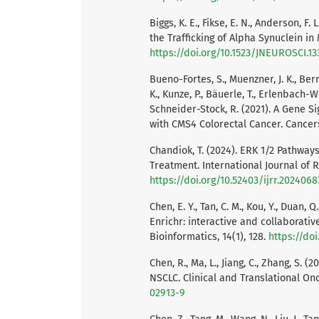
Biggs, K. E., Fikse, E. N., Anderson, F
the Trafficking of Alpha Synuclein in
https://doi.org/10.1523/JNEUROSCI.13
Bueno-Fortes, S., Muenzner, J. K., Berr
K., Kunze, P., Bäuerle, T., Erlenbach-W
Schneider-Stock, R. (2021). A Gene S
with CMS4 Colorectal Cancer. Cancers,
Chandiok, T. (2024). ERK 1/2 Pathway
Treatment. International Journal of 
https://doi.org/10.52403/ijrr.2024068
Chen, E. Y., Tan, C. M., Kou, Y., Duan, Q
Enrichr: interactive and collaborati
Bioinformatics, 14(1), 128.
https://doi
Chen, R., Ma, L., Jiang, C., Zhang, S. 
NSCLC. Clinical and Translational Onc
02913-9