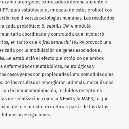
se examinaron genes expresados diferencialmente e
(IPP) para establecer el impacto de estos probióticos
lación con diversas patologías humanas. Los resultados
ara cada probiótico:
B. subtilis
CW14 moduló
nmunitaria coordinada y controlada que involucró
rios, en tanto que
P. freudenreichii
ITG P9 provocó una
terizada por la modulación de genes asociados al
trés. Se estableció el efecto pleiotrópico de ambos
 a enfermedades metabólicas, neurológicas y
hos casos genes con propiedades inmunomoduladoras,
es. De los resultados emergieron, además, mecanismos
 con la inmunomodulación, incluidos receptores
vías de señalización como la NF-κB y la MAPK, lo que
xión del eje intestino-cerebro a partir de los datos
futuras investigaciones.