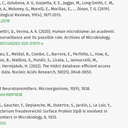
 C., Golubeva, A. V., Guzzetta, K. E., Jaggar, M., Long-Smith, C. M.,
, A., Moloney, G., Morelli, E., Morillas, E., … Dinan, T. G. (2019).
logical Reviews, 99(4), 1877-2013.
8.2018
Chettri, D., Verma, A. K. (2020). Human microbiome: an academic
urveillance and its possible role. Archives of Microbiology,
1007/s00203-020-01931-x
u, E., Meldal, B., Combe, C., Barrera, E., Perfetto, L., How, K.,
s, B., Watkins, X., Pundir, S., Licata, L., Iannuccelli, M.,
., … Hermjakob, H. (2022). The IntAct database: efficient access
n data. Nucleic Acids Research, 50(D1), D648-D653.
6
and Neurotransmitters. Microorganisms, 10(9), 1838.
isms10091838
, Gaucher, F., Deplanche, M., Dutertre, S., Jardin, J., Le Loir, Y.,
bacterium freudenreichii Surface Protein SlpB Is Involved in
ontiers in Microbiology, 8, 1033.
1033