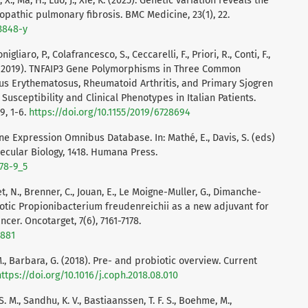
n, X., Ma, H., Luo, J., Xie, K. (2025). Genetic variation reveals the
opathic pulmonary fibrosis. BMC Medicine, 23(1), 22.
03848-y
onigliaro, P., Colafrancesco, S., Ceccarelli, F., Priori, R., Conti, F.,
, P. (2019). TNFAIP3 Gene Polymorphisms in Three Common
s Erythematosus, Rheumatoid Arthritis, and Primary Sjogren
sceptibility and Clinical Phenotypes in Italian Patients.
9, 1-6.
https://doi.org/10.1155/2019/6728694
Gene Expression Omnibus Database. In: Mathé, E., Davis, S. (eds)
ecular Biology, 1418. Humana Press.
578-9_5
et, N., Brenner, C., Jouan, E., Le Moigne-Muller, G., Dimanche-
robiotic Propionibacterium freudenreichii as a new adjuvant for
cer. Oncotarget, 7(6), 7161-7178.
6881
M., Barbara, G. (2018). Pre- and probiotic overview. Current
https://doi.org/10.1016/j.coph.2018.08.010
. S. M., Sandhu, K. V., Bastiaanssen, T. F. S., Boehme, M.,