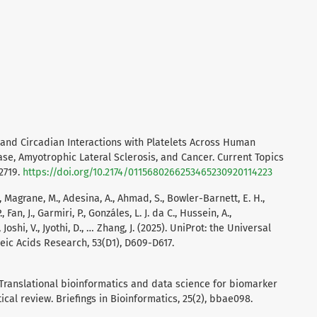
 and Circadian Interactions with Platelets Across Human
ase, Amyotrophic Lateral Sclerosis, and Cancer. Current Topics
2719.
https://doi.org/10.2174/0115680266253465230920114223
., Magrane, M., Adesina, A., Ahmad, S., Bowler-Barnett, E. H.,
 Fan, J., Garmiri, P., Gonzáles, L. J. da C., Hussein, A.,
 Joshi, V., Jyothi, D., … Zhang, J. (2025). UniProt: the Universal
eic Acids Research, 53(D1), D609-D617.
 Translational bioinformatics and data science for biomarker
ical review. Briefings in Bioinformatics, 25(2), bbae098.