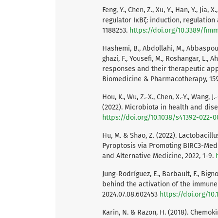
Feng, Y., Chen, Z., Xu, Y., Han, Y., Jia,
regulator IκBζ: induction, regulation
1188253.
https://doi.org/10.3389/fim
Hashemi, B., Abdollahi, M., Abbaspour-
ghazi, F., Yousefi, M., Roshangar, L.,
responses and their therapeutic appl
Biomedicine & Pharmacotherapy, 159
Hou, K., Wu, Z.-X., Chen, X.-Y., Wang, J.-Q
(2022). Microbiota in health and dise
https://doi.org/10.1038/s41392-022-
Hu, M. & Shao, Z. (2022). Lactobaci
Pyroptosis via Promoting BIRC3-Med
and Alternative Medicine, 2022, 1-9.
Jung-Rodríguez, E., Barbault, F., Bign
behind the activation of the immune
2024.07.08.602453
https://doi.org/10
Karin, N. & Razon, H. (2018). Chemok