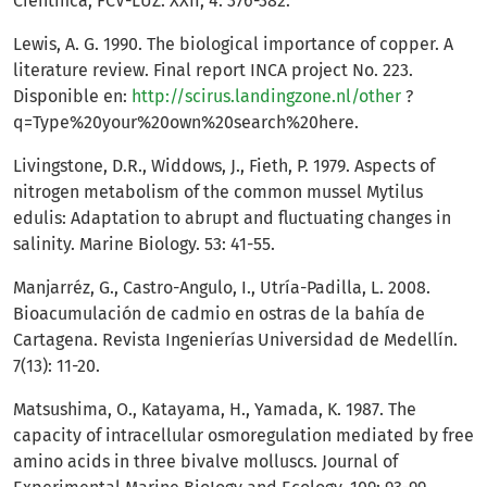
Científica, FCV-LUZ. XXII, 4: 376-382.
Lewis, A. G. 1990. The biological importance of copper. A
literature review. Final report INCA project No. 223.
Disponible en:
http://scirus.landingzone.nl/other
?
q=Type%20your%20own%20search%20here.
Livingstone, D.R., Widdows, J., Fieth, P. 1979. Aspects of
nitrogen metabolism of the common mussel Mytilus
edulis: Adaptation to abrupt and fluctuating changes in
salinity. Marine Biology. 53: 41-55.
Manjarréz, G., Castro-Angulo, I., Utría-Padilla, L. 2008.
Bioacumulación de cadmio en ostras de la bahía de
Cartagena. Revista Ingenierías Universidad de Medellín.
7(13): 11-20.
Matsushima, O., Katayama, H., Yamada, K. 1987. The
capacity of intracellular osmoregulation mediated by free
amino acids in three bivalve molluscs. Journal of