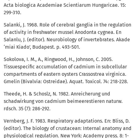
Acta biologica Academiae Scientiarum Hungaricae. 15:
299-310.
Salanki, J. 1968. Role of cerebral ganglia in the regulation
of activity in freshwater mussel Anodonta cygnea. En
Salanlu, J. (editor). Neurobiology of invertebrates. Akade
‘miai Kiado’, Budapest. p. 493-501.
Sokolova, I. M., A., Ringwood, H., Johnson, C. 2005.
Tissuespecific accumulation of cadmium in subcellular
compartments of eastern oysters Crassostrea virginica.
Gmelin (Bivalvia: Ostreidae). Aquat. Toxicol. 74: 218-228.
Theede, H. & Schoslz, N. 1982. Anreicherung und
schadwirkung von cadmium beimeerestieren naturw.
rdsch. 35 (7): 286-292.
Vernberg, J. F. 1983. Respiratory adaptations. En: Bliss, D.
(editor). The biology of crustacean: Internal anatomy and
physiological regulation. New York: Academy press. 8: 1-