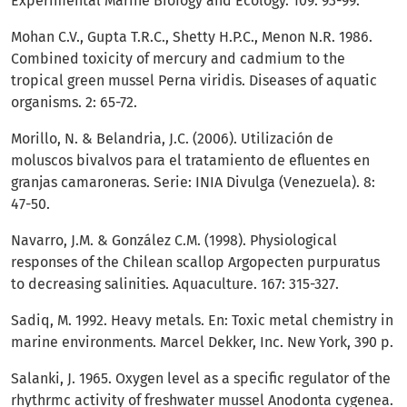
Experimental Marine BioIogy and Ecology. 109: 93-99.
Mohan C.V., Gupta T.R.C., Shetty H.P.C., Menon N.R. 1986.
Combined toxicity of mercury and cadmium to the
tropical green mussel Perna viridis. Diseases of aquatic
organisms. 2: 65-72.
Morillo, N. & Belandria, J.C. (2006). Utilización de
moluscos bivalvos para el tratamiento de efluentes en
granjas camaroneras. Serie: INIA Divulga (Venezuela). 8:
47-50.
Navarro, J.M. & González C.M. (1998). Physiological
responses of the Chilean scallop Argopecten purpuratus
to decreasing salinities. Aquaculture. 167: 315-327.
Sadiq, M. 1992. Heavy metals. En: Toxic metal chemistry in
marine environments. Marcel Dekker, Inc. New York, 390 p.
Salanki, J. 1965. Oxygen level as a specific regulator of the
rhythrmc activity of freshwater mussel Anodonta cygenea.