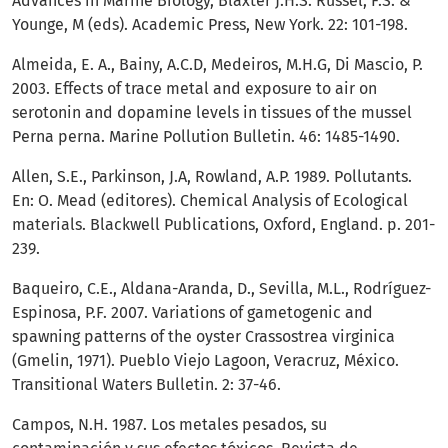
Advances in Marine Biology, Blaxter J.H.S. Russel, F.S. &
Younge, M (eds). Academic Press, New York. 22: 101-198.
Almeida, E. A., Bainy, A.C.D, Medeiros, M.H.G, Di Mascio, P.
2003. Effects of trace metal and exposure to air on
serotonin and dopamine levels in tissues of the mussel
Perna perna. Marine Pollution Bulletin. 46: 1485-1490.
Allen, S.E., Parkinson, J.A, Rowland, A.P. 1989. Pollutants.
En: O. Mead (editores). Chemical Analysis of Ecological
materials. Blackwell Publications, Oxford, England. p. 201-
239.
Baqueiro, C.E., Aldana-Aranda, D., Sevilla, M.L., Rodríguez-
Espinosa, P.F. 2007. Variations of gametogenic and
spawning patterns of the oyster Crassostrea virginica
(Gmelin, 1971). Pueblo Viejo Lagoon, Veracruz, México.
Transitional Waters Bulletin. 2: 37-46.
Campos, N.H. 1987. Los metales pesados, su