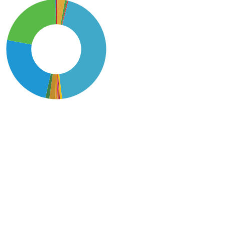
SDG6: Clean water and
sanitation (44%)
SDG14: Life below water
(24%)
SDG15: Life in Land (22%)