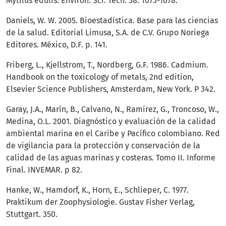
Mytilus edulis. Environ. Sci. Tech. 38: 1073-1078.
Daniels, W. W. 2005. Bioestadística. Base para las ciencias
de la salud. Editorial Limusa, S.A. de C.V. Grupo Noriega
Editores. México, D.F. p. 141.
Friberg, L., Kjellstrom, T., Nordberg, G.F. 1986. Cadmium.
Handbook on the toxicology of metals, 2nd edition,
Elsevier Science Publishers, Amsterdam, New York. P 342.
Garay, J.A., Marín, B., Calvano, N., Ramírez, G., Troncoso, W.,
Medina, O.L. 2001. Diagnóstico y evaluación de la calidad
ambiental marina en el Caribe y Pacífico colombiano. Red
de vigilancia para la protección y conservación de la
calidad de las aguas marinas y costeras. Tomo II. Informe
Final. INVEMAR. p 82.
Hanke, W., Hamdorf, K., Horn, E., Schlieper, C. 1977.
Praktikum der Zoophysiologie. Gustav Fisher Verlag,
Stuttgart. 350.