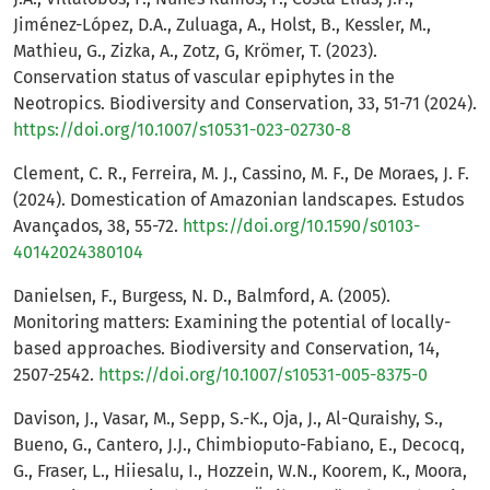
Jiménez-López, D.A., Zuluaga, A., Holst, B., Kessler, M.,
Mathieu, G., Zizka, A., Zotz, G, Krömer, T. (2023).
Conservation status of vascular epiphytes in the
Neotropics. Biodiversity and Conservation, 33, 51-71 (2024).
https://doi.org/10.1007/s10531-023-02730-8
Clement, C. R., Ferreira, M. J., Cassino, M. F., De Moraes, J. F.
(2024). Domestication of Amazonian landscapes. Estudos
Avançados, 38, 55-72.
https://doi.org/10.1590/s0103-
40142024380104
Danielsen, F., Burgess, N. D., Balmford, A. (2005).
Monitoring matters: Examining the potential of locally-
based approaches. Biodiversity and Conservation, 14,
2507-2542.
https://doi.org/10.1007/s10531-005-8375-0
Davison, J., Vasar, M., Sepp, S.-K., Oja, J., Al-Quraishy, S.,
Bueno, G., Cantero, J.J., Chimbioputo-Fabiano, E., Decocq,
G., Fraser, L., Hiiesalu, I., Hozzein, W.N., Koorem, K., Moora,