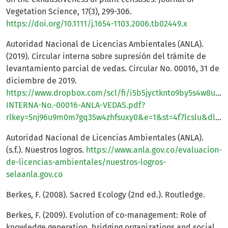
Vegetation Science, 17(3), 299-306.
https://doi.org/10.1111/j.1654-1103.2006.tb02449.x
Autoridad Nacional de Licencias Ambientales (ANLA).
(2019). Circular interna sobre supresión del trámite de
levantamiento parcial de vedas. Circular No. 00016, 31 de
diciembre de 2019.
https://www.dropbox.com/scl/fi/i5b5jyctknto9by5s4w8u/C
INTERNA-No.-00016-ANLA-VEDAS.pdf?
rlkey=5nj96u9m0m7gq35w4zhfsuxy0&e=1&st=4f7lcslu&dl=0
Autoridad Nacional de Licencias Ambientales (ANLA).
(s.f.). Nuestros logros.
https://www.anla.gov.co/evaluacion-
de-licencias-ambientales/nuestros-logros-
selaanla.gov.co
Berkes, F. (2008). Sacred Ecology (2nd ed.). Routledge.
Berkes, F. (2009). Evolution of co-management: Role of
knowledge generation, bridging organizations and social