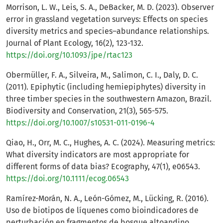
Morrison, L. W., Leis, S. A., DeBacker, M. D. (2023). Observer
error in grassland vegetation surveys: Effects on species
diversity metrics and species–abundance relationships.
Journal of Plant Ecology, 16(2), 123-132.
https://doi.org/10.1093/jpe/rtac123
Obermüller, F. A., Silveira, M., Salimon, C. I., Daly, D. C.
(2011). Epiphytic (including hemiepiphytes) diversity in
three timber species in the southwestern Amazon, Brazil.
Biodiversity and Conservation, 21(3), 565-575.
https://doi.org/10.1007/s10531-011-0196-4
Qiao, H., Orr, M. C., Hughes, A. C. (2024). Measuring metrics:
What diversity indicators are most appropriate for
different forms of data bias? Ecography, 47(1), e06543.
https://doi.org/10.1111/ecog.06543
Ramírez-Morán, N. A., León-Gómez, M., Lücking, R. (2016).
Uso de biotipos de líquenes como bioindicadores de
perturbación en fragmentos de bosque altoandino