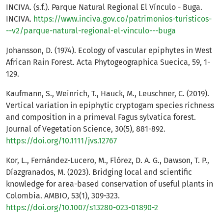
INCIVA. (s.f.). Parque Natural Regional El Vínculo - Buga.
INCIVA.
https://www.inciva.gov.co/patrimonios-turisticos-
--v2/parque-natural-regional-el-vinculo---buga
Johansson, D. (1974). Ecology of vascular epiphytes in West
African Rain Forest. Acta Phytogeographica Suecica, 59, 1-
129.
Kaufmann, S., Weinrich, T., Hauck, M., Leuschner, C. (2019).
Vertical variation in epiphytic cryptogam species richness
and composition in a primeval Fagus sylvatica forest.
Journal of Vegetation Science, 30(5), 881-892.
https://doi.org/10.1111/jvs.12767
Kor, L., Fernández-Lucero, M., Flórez, D. A. G., Dawson, T. P.,
Díazgranados, M. (2023). Bridging local and scientific
knowledge for area-based conservation of useful plants in
Colombia. AMBIO, 53(1), 309-323.
https://doi.org/10.1007/s13280-023-01890-2