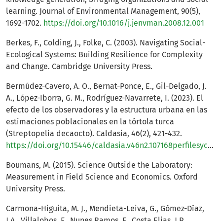
learning. Journal of Environmental Management, 90(5),
1692-1702.
https://doi.org/10.1016/j.jenvman.2008.12.001
Berkes, F., Colding, J., Folke, C. (2003). Navigating Social-
Ecological Systems: Building Resilience for Complexity
and Change. Cambridge University Press.
Bermúdez-Cavero, A. O., Bernat-Ponce, E., Gil-Delgado, J.
A., López-Iborra, G. M., Rodríguez-Navarrete, I. (2023). El
efecto de los observadores y la estructura urbana en las
estimaciones poblacionales en la tórtola turca
(Streptopelia decaocto). Caldasia, 46(2), 421-432.
https://doi.org/10.15446/caldasia.v46n2.107168perfilesycapacidades.javeriana.edu.co
Boumans, M. (2015). Science Outside the Laboratory:
Measurement in Field Science and Economics. Oxford
University Press.
Carmona-Higuita, M. J., Mendieta-Leiva, G., Gómez-Díaz,
J.A., Villalobos, F., Nunes Ramos, F., Costa Elias, J.P.,