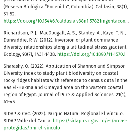
(Reserva Biológica “Encenillo”, Colombia). Caldasia, 38(1),
31-52.
https://doi.org/10.15446/caldasia.v38n1.57821ingentaconnect.com+2perfilesycapacidades.javeriana.edu.co+2researchgate.net+2
Richardson, P. J., MacDougall, A. S., Stanley, A., Kaye, T. N.,
Dunwiddie, P. W. (2012). Inversion of plant dominance-
diversity relationships along a latitudinal stress gradient.
Ecology, 93(7), 1431-1438.
https://doi.org/10.1890/11-1570.1
Sharashy, O. (2022). Application of Shannon and Simpson
Diversity Index to study plant biodiversity on coastal
rocky ridges habitats with reference to census data in the
Ras El-Hekma and Omayed area on the western coastal
region of Egypt. Journal of Pure & Applied Sciences, 21(1),
41-45.
SIDAP & CVC. (2023). Parque Natural Regional El Vínculo.
SIDAP Valle del Cauca.
https://sidap.cvc.gov.co/es/areas-
protegidas/pnr-el-vinculo