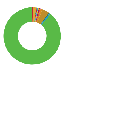
SDG15: Life in Land (89%)
SDG12: Responsible
consumption and
production (4%)