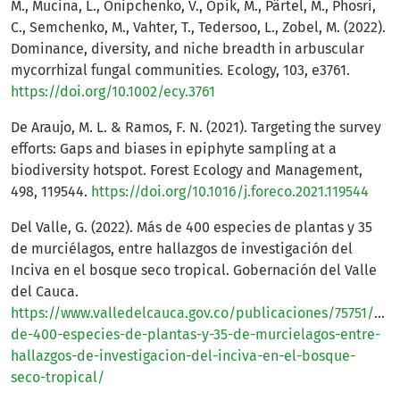
M., Mucina, L., Onipchenko, V., Öpik, M., Pärtel, M., Phosri,
C., Semchenko, M., Vahter, T., Tedersoo, L., Zobel, M. (2022).
Dominance, diversity, and niche breadth in arbuscular
mycorrhizal fungal communities. Ecology, 103, e3761.
https://doi.org/10.1002/ecy.3761
De Araujo, M. L. & Ramos, F. N. (2021). Targeting the survey
efforts: Gaps and biases in epiphyte sampling at a
biodiversity hotspot. Forest Ecology and Management,
498, 119544.
https://doi.org/10.1016/j.foreco.2021.119544
Del Valle, G. (2022). Más de 400 especies de plantas y 35
de murciélagos, entre hallazgos de investigación del
Inciva en el bosque seco tropical. Gobernación del Valle
del Cauca.
https://www.valledelcauca.gov.co/publicaciones/75751/mas
de-400-especies-de-plantas-y-35-de-murcielagos-entre-
hallazgos-de-investigacion-del-inciva-en-el-bosque-
seco-tropical/