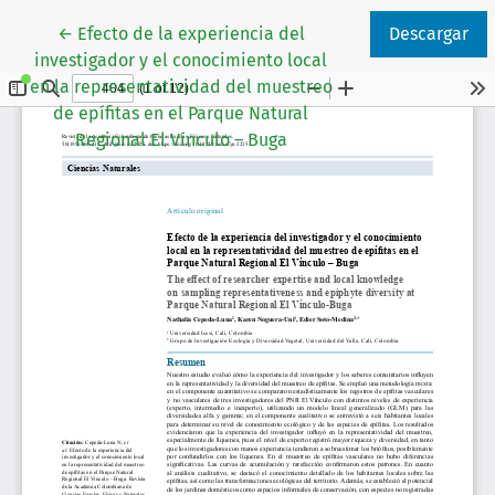
Volver a los detalles del artículo
←
Efecto de la experiencia del
Descargar
investigador y el conocimiento local
en la representatividad del muestreo
de epífitas en el Parque Natural
Regional El Vínculo – Buga