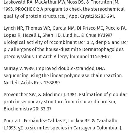
Laskowsld RA, MacArthur MW,Moss DS, & Thortnton JM.
1993. PROCHECK: A program to check the stereochemical
quality of protcin structurcs. J Appl Cryst:26:283-291.
Lynch NR, Thomas WR, Garcla NM, DI Prisco MC, Puccio FA,
Lopez R, Hazell L, Shen HD, Llnd KL, & Chua KY.1997
Biological activity of rccombinant Dcr p 2, der p 5 and Dcr
p 7 allergens of the house-dust mite Dermatophagoides
pteronyssinus. Int Arch Allergy lmmunol 114:59-67.
Murray V. 1989. Improved double-stranded DNA
sequencing using the linear polymerase chain reaction.
Nucleic Acids Res. 17:8889
Provencher SW, & Gloclmer J. 1981. Estimation of globular
protcin secondary structurc from circular dichroism,
Biochemistry 20: 33-37.
Puerta L, Fernández-Caldas E, Lockey RF, & Caraballo
L.1993. gE to six mites species in Cartagena Colombia. J.