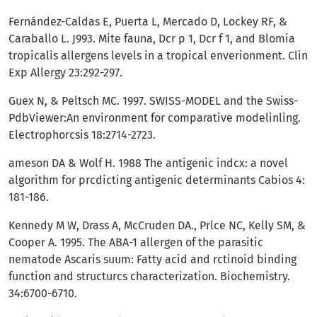
Fernández-Caldas E, Puerta L, Mercado D, Lockey RF, &
Caraballo L. J993. Mite fauna, Dcr p 1, Dcr f 1, and Blomia
tropicalis allergens levels in a tropical enverionment. Clin
Exp Allergy 23:292-297.
Guex N, & Peltsch MC. 1997. SWISS-MODEL and the Swiss­
PdbViewer:An environment for comparative modelinling.
Electrophorcsis 18:2714-2723.
ameson DA & Wolf H. 1988 The antigenic indcx: a novel
algorithm for prcdicting antigenic determinants Cabios 4:
181-186.
Kennedy M W, Drass A, McCruden DA., Prlce NC, Kelly SM, &
Cooper A. 1995. The ABA-1 allergen of the parasitic
nematode Ascaris suum: Fatty acid and rctinoid binding
function and structurcs characterization. Biochemistry.
34:6700-6710.