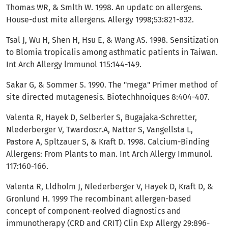
Thomas WR, & Smlth W. 1998. An updatc on allergens.
House-dust­ mite allergens. Allergy 1998;53:821-832.
Tsal J, Wu H, Shen H, Hsu E, & Wang AS. 1998. Sensitization
to Blomia tropicalis among asthmatic patients in Taiwan.
Int Arch Allergy lmmunol 115:144-149.
Sakar G, & Sommer S. 1990. The "mega" Primer method of
site­ directed mutagenesis. Biotechhnoiques 8:404-407.
Valenta R, Hayek D, Selberler S, Bugajaka-Schretter,
Nlederberger V, Twardos:r.A, Natter S, Vangellsta L,
Pastore A, Spltzauer S, & Kraft D. 1998. Calcium-Binding
Allergens: From Plants to man. Int Arch Allergy Immunol.
117:160-166.
Valenta R, Lldholm J, Nlederberger V, Hayek D, Kraft D, &
Gronlund H. 1999 The recombinant allergen-based
concept of component-reolved diagnostics and
immunotherapy (CRD and CRIT) Clin Exp Allergy 29:896-