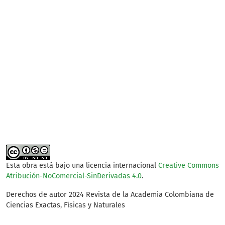
SDG3: Good health and
well-being (84%)
SDG2: Zero hunger (9%)
SDG10: Reduced
inequalities (2%)
Esta obra está bajo una licencia internacional
Creative Commons
Atribución-NoComercial-SinDerivadas 4.0
.
Derechos de autor 2024 Revista de la Academia Colombiana de
Ciencias Exactas, Físicas y Naturales