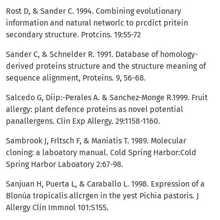
Rost D, & Sander C. 1994. Combining evolutionary
information and natural networlc to prcdict pritein
secondary structure. Protcins. 19:55-72
Sander C, & Schnelder R. 1991. Database of homology-
derived proteins structure and the structure meaning of
sequence alignment, Proteins. 9, 56-68.
Salcedo G, Diip:-Perales A. & Sanchez-Monge R.1999. Fruit
allergy: plant defence proteins as novel potential
panallergens. Clin Exp Allergy. 29:1158-1160.
Sambrook J, Frltsch F, & Maniatis T. 1989. Molecular
cloning: a laboatory manual. Cold Spring Harbor:Cold
Spring Harbor Laboatory 2:67-98.
Sanjuan H, Puerta L, & Caraballo L. 1998. Expression of a
Blonúa tropicalis allcrgen in the yest Pichia pastoris. J
Allergy Clin Immnol 101:S155.