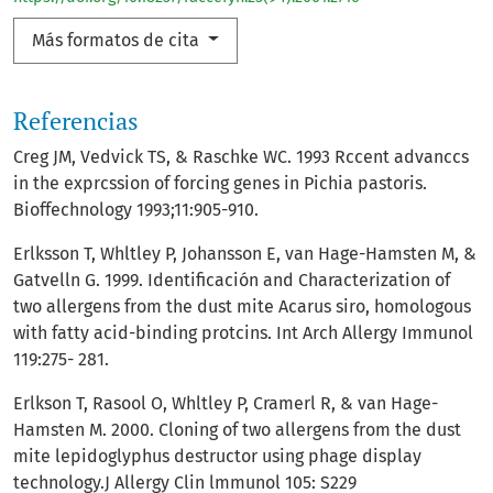
Más formatos de cita
Referencias
Creg JM, Vedvick TS, & Raschke WC. 1993 Rccent advanccs
in the exprcssion of forcing genes in Pichia pastoris.
Bioffechnology 1993;11:905-910.
Erlksson T, Whltley P, Johansson E, van Hage-Hamsten M, &
Gatvelln G. 1999. Identificación and Characterization of
two allergens from the dust mite Acarus siro, homologous
with fatty acid-binding protcins. Int Arch Allergy Immunol
119:275- 281.
Erlkson T, Rasool O, Whltley P, Cramerl R, & van Hage-
Hamsten M. 2000. Cloning of two allergens from the dust
mite lepidoglyphus destructor using phage display
technology.J Allergy Clin lmmunol 105: S229