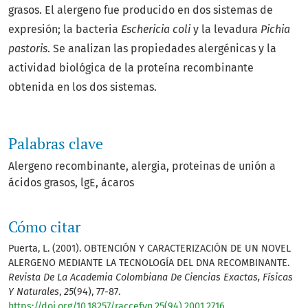
grasos. El alergeno fue producido en dos sistemas de
expresión; la bacteria
Eschericia coli
y la levadura
Pichia
pastoris
. Se analizan las propiedades alergénicas y la
actividad biológica de la proteína recombinante
obtenida en los dos sistemas.
Palabras clave
Alergeno recombinante
alergia
proteinas de unión a
ácidos grasos
lgE
ácaros
Cómo citar
Puerta, L. (2001). OBTENCIÓN Y CARACTERIZACIÓN DE UN NOVEL
ALERGENO MEDIANTE LA TECNOLOGÍA DEL DNA RECOMBINANTE.
Revista De La Academia Colombiana De Ciencias Exactas, Físicas
Y Naturales
,
25
(94), 77-87.
https://doi.org/10.18257/raccefyn.25(94).2001.2716