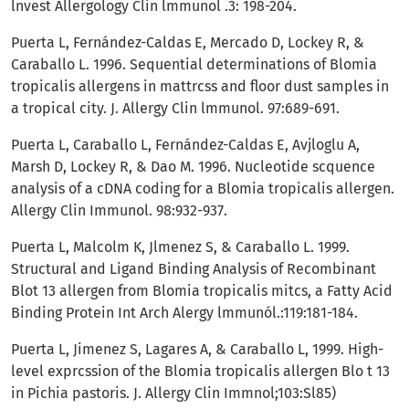
lnvest Allergology Clin lmmunol .3: 198-204.
Puerta L, Fernández-Caldas E, Mercado D, Lockey R, &
Caraballo L. 1996. Sequential determinations of Blomia
tropicalis allergens in mattrcss and floor dust samples in
a tropical city. J. Allergy Clin lmmunol. 97:689-691.
Puerta L, Caraballo L, Fernández-Caldas E, Avjloglu A,
Marsh D, Lockey R, & Dao M. 1996. Nucleotide scquence
analysis of a cDNA coding for a Blomia tropicalis allergen.
Allergy Clin Immunol. 98:932-937.
Puerta L, Malcolm K, Jlmenez S, & Caraballo L. 1999.
Structural and Ligand Binding Analysis of Recombinant
Blot 13 allergen from Blomia tropicalis mitcs, a Fatty Acid
Binding Protein Int Arch Alergy lmmunól.:119:181-184.
Puerta L, Jimenez S, Lagares A, & Caraballo L, 1999. High-
level exprcssion of the Blomia tropicalis allergen Blo t 13
in Pichia pastoris. J. Allergy Clin Immnol;103:Sl85)