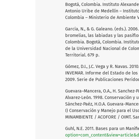
Bogotá, Colombia. Instituto Alexan
Antonio Uribe de Medellín – Institu
Colombia – Ministerio de Ambiente Vi
García, N., & G. Galeano. (eds.). 200
bromelias, las labiadas y las pasif
Colombia. Bogotá, Colombia. Institu
de la Universidad Nacional de Colom
Territorial. 679 p.
Gómez, D.I., J.C. Vega y R. Navas. 201
INVEMAR. Informe del Estado de los
2009. Serie de Publicaciones Peridod
Guevara–Mancera, O.A., H. Sanchez-Páe
Alvarez-León. 1998. Conservación y u
Sánchez-Paéz, H.O.A. Guevara-Mancera
I) Conservación y Manejo para el Uso
MINAMBIENTE / ACOFORE / OIMT. Sant
Guhl, N.E. 2011. Bases para un Manif
option=com_content&view=article&d