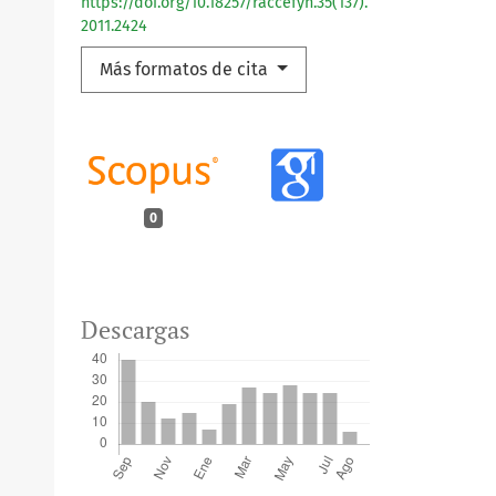
https://doi.org/10.18257/raccefyn.35(137).
2011.2424
Más formatos de cita
0
Descargas