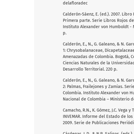
delafloradec
Calderón-Sáenz, E. (ed.). 2007. Libr
Primera parte. Serie Libros Rojos 
Instituto Alexander von Humboldt - M
p.
Calderón, E., N., G. Galeano, & N. Ga
1: Chrysobalanaceae, Dicapetalaceae
Amenazadas de Colombia. Bogotá, Col
Ciencias Naturales de la Universida
Desarrollo Territorial. 220 p.
Calderón, E., N., G. Galeano, & N. Ga
2: Palmas, Frailejones y Zamias. Se
Colombia. Instituto Alexander von H
Nacional de Colombia – Ministerio de
Camacho, R.N., K. Gómez, J.C. Vega y T
INVEMAR. Informe del Estado de los
2009. Serie de Publicaciones Periódi
Cárdenas, L.D., & N.R. Salinas. (eds.