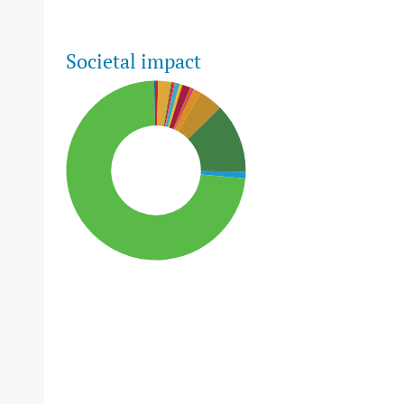
Societal impact
SDG15: Life in Land (73%)
SDG13: Climate action