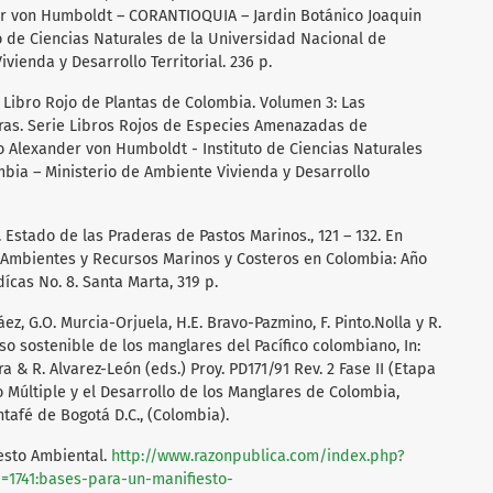
der von Humboldt – CORANTIOQUIA – Jardin Botánico Joaquin
to de Ciencias Naturales de la Universidad Nacional de
vienda y Desarrollo Territorial. 236 p.
6. Libro Rojo de Plantas de Colombia. Volumen 3: Las
loras. Serie Libros Rojos de Especies Amenazadas de
to Alexander von Humboldt - Instituto de Ciencias Naturales
bia – Ministerio de Ambiente Vivienda y Desarrollo
0. Estado de las Praderas de Pastos Marinos., 121 – 132. En
 Ambientes y Recursos Marinos y Costeros en Colombia: Año
ícas No. 8. Santa Marta, 319 p.
z, G.O. Murcia-Orjuela, H.E. Bravo-Pazmino, F. Pinto.Nolla y R.
so sostenible de los manglares del Pacífico colombiano, In:
 & R. Alvarez-León (eds.) Proy. PD171/91 Rev. 2 Fase II (Etapa
 Múltiple y el Desarrollo de los Manglares de Colombia,
afé de Bogotá D.C., (Colombia).
iesto Ambiental.
http://www.razonpublica.com/index.php?
=1741:bases-para-un-manifiesto-