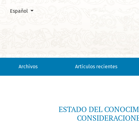
Cambiar el idioma. El actual es:
Español
ESTADO DEL CONOCIMIENTO DE LA BIODIVERSIDAD EN COLOMBI
Archivos
Artículos recientes
ESTADO DEL CONOCIMI
CONSIDERACIONE