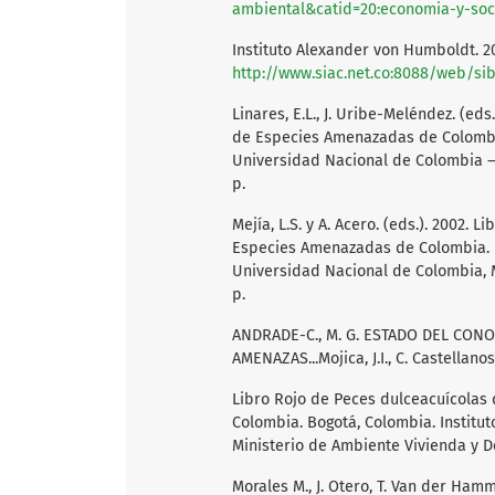
ambiental&catid=20:economia-y-so
Instituto Alexander von Humboldt. 20
http://www.siac.net.co:8088/web/si
Linares, E.L., J. Uribe-Meléndez. (eds
de Especies Amenazadas de Colombia.
Universidad Nacional de Colombia – M
p.
Mejía, L.S. y A. Acero. (eds.). 2002.
Especies Amenazadas de Colombia. B
Universidad Nacional de Colombia, Mi
p.
ANDRADE-C., M. G. ESTADO DEL CON
AMENAZAS...Mojica, J.I., C. Castellanos
Libro Rojo de Peces dulceacuícolas
Colombia. Bogotá, Colombia. Institu
Ministerio de Ambiente Vivienda y Des
Morales M., J. Otero, T. Van der Hamme