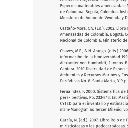
Especies maderables amenazadas: P
de Colombia. Bogotá, Colombia. Insti
Ministerio de Ambiente Vivienda y Des
Castaño-Mora, O.V. (Ed.). 2002. Libr
Amenazadas de Colombia. Bogotá, Co
Nacional de Colombia, Ministerio de 
Chaves, M.E., & N. Arango. (eds.) 200
información de la biodiversidad 1998
Alexander von Humboldt, 2 tomos. Bogo
Cantera. 2010 Diversidad de Especie
Ambientes y Recursos Marinos y Cos
Periódicas No. 8. Santa Marta, 319 p.
Ferna´ndez, F. 2000. Sistema´tica d
pers- pectivas. Pp. 233-243. En: Marti´
CYTED para el inventario y estimacio
m3m-Monografi´as Tercer Milenio, vol
García, N. (ed.). 2007. Libro Rojo d
miristicáceas y las podocarpáceas.