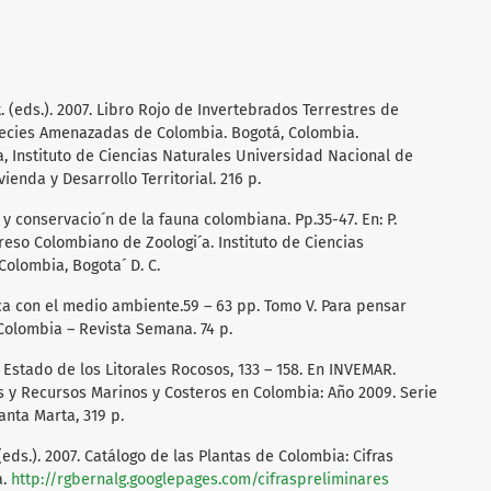
t. (eds.). 2007. Libro Rojo de Invertebrados Terrestres de
pecies Amenazadas de Colombia. Bogotá, Colombia.
, Instituto de Ciencias Naturales Universidad Nacional de
enda y Desarrollo Territorial. 216 p.
 y conservacio´n de la fauna colombiana. Pp.35-47. En: P.
eso Colombiano de Zoologi´a. Instituto de Ciencias
Colombia, Bogota´ D. C.
ica con el medio ambiente.59 – 63 pp. Tomo V. Para pensar
Colombia – Revista Semana. 74 p.
0. Estado de los Litorales Rocosos, 133 – 158. En INVEMAR.
 y Recursos Marinos y Costeros en Colombia: Año 2009. Serie
anta Marta, 319 p.
, (eds.). 2007. Catálogo de las Plantas de Colombia: Cifras
a.
http://rgbernalg.googlepages.com/cifraspreliminares