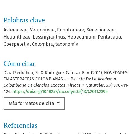
Palabras clave
Asteraceae
Vernonieae
Eupatorieae
Senecioneae
Heliantheae
Lessingianthus
Hebeclinium
Pentacalia
Coespeletia
Colombia
taxonomía
Cómo citar
Díaz-Piedrahita, S., & Rodríguez-Cabeza, B. V. (2011). NOVEDADES
EN ASTERÁCEAS COLOMBIANAS – I.
Revista De La Academia
Colombiana De Ciencias Exactas, Físicas Y Naturales
,
35
(137), 411-
424.
https://doi.org/10.18257/raccefyn.35(137).2011.2395
Más formatos de cita
Referencias