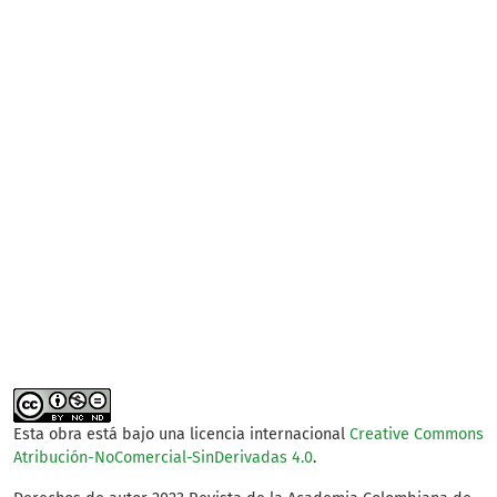
SDG15: Life in Land (61%)
SDG2: Zero hunger (30%)
SDG12: Responsible
consumption and
production (2%)
Esta obra está bajo una licencia internacional
Creative Commons
Atribución-NoComercial-SinDerivadas 4.0
.