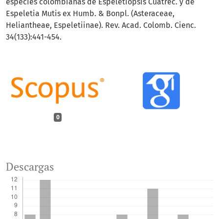
especies colombianas de Espeletiopsis Cuatrec. y de
Espeletia Mutis ex Humb. & Bonpl. (Asteraceae,
Heliantheae, Espeletiinae). Rev. Acad. Colomb. Cienc.
34(133):441-454.
0
Descargas