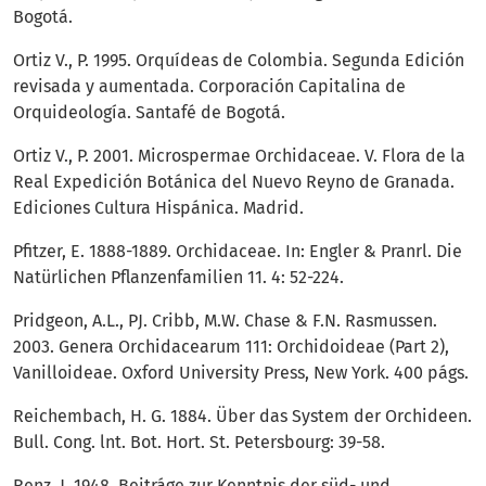
Bogotá.
Ortiz V., P. 1995. Orquídeas de Colombia. Segunda Edición
revisada y aumentada. Corporación Capitalina de
Orquideología. Santafé de Bogotá.
Ortiz V., P. 2001. Microspermae Orchidaceae. V. Flora de la
Real Expedición Botánica del Nuevo Reyno de Granada.
Ediciones Cultura Hispánica. Madrid.
Pfitzer, E. 1888-1889. Orchidaceae. In: Engler & Pranrl. Die
Natürlichen Pflanzenfamilien 11. 4: 52-224.
Pridgeon, A.L., PJ. Cribb, M.W. Chase & F.N. Rasmussen.
2003. Genera Orchidacearum 111: Orchidoideae (Part 2),
Vanilloideae. Oxford University Press, New York. 400 págs.
Reichembach, H. G. 1884. Über das System der Orchideen.
Bull. Cong. lnt. Bot. Hort. St. Petersbourg: 39-58.
Renz, J. 1948. Beitráge zur Kenntnis der süd- und