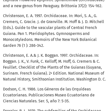
and a new genus from Paraguay. Brittonia 37(2): 154-162.
Christenson, E. A. 1997. Orchidaceae. In: Mori, S. A., G.
Cremers, C. Gracie. J. de Granville. M. Hoff & J. D. Mitchell
(Eds.). Guide to the vascular plants of Central French
Guiana. Pan 1. Pteridophytes. Gymnosperms and
Monocotyledons. Memoirs of the New York Bolanical
Garden 76 (1 ): 286-342.
Christenson, E. A.& J. K. Boggan. 1997. Orchidaceae. In:
Boggan. J. K., V. Funk, C. Kelloff, M. Hoff, G. Cremers & C.
Feuillet. Checklist of the Plants of the Guianas (Guyana,
Surinam. French Guiana). 2• Edition. National Museum of
Natural History, Smithsonian Institution. Washington D. C.
Dodson, C. H. 1986. Los Géneros de las Orquídeas
Ecuatorianas. Publicaciones Museo Ecuatoriano de
Ciencias Naturales. Ser. 5, año 7: 5-35.
Dressler, R. L. 1979. The subfamilies of the Orchidaceae.