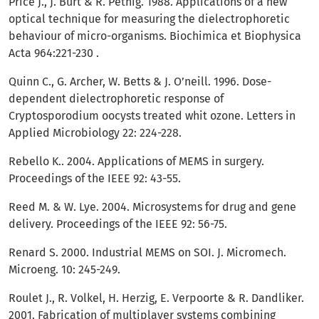
Price J., J. Burt & R. Pethig. 1988. Applications of a new
optical technique for measuring the dielectrophoretic
behaviour of micro-organisms. Biochimica et Biophysica
Acta 964:221-230 .
Quinn C., G. Archer, W. Betts & J. O’neill. 1996. Dose-
dependent dielectrophoretic response of
Cryptosporodium oocysts treated whit ozone. Letters in
Applied Microbiology 22: 224-228.
Rebello K.. 2004. Applications of MEMS in surgery.
Proceedings of the IEEE 92: 43-55.
Reed M. & W. Lye. 2004. Microsystems for drug and gene
delivery. Proceedings of the IEEE 92: 56-75.
Renard S. 2000. Industrial MEMS on SOI. J. Micromech.
Microeng. 10: 245-249.
Roulet J., R. Volkel, H. Herzig, E. Verpoorte & R. Dandliker.
2001. Fabrication of multiplayer systems combining