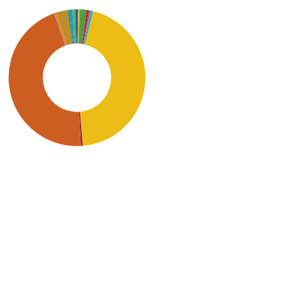
SDG9: Industry,
innovation and
infrastructure (45%)
SDG7: Affordable and
clean energy (45%)