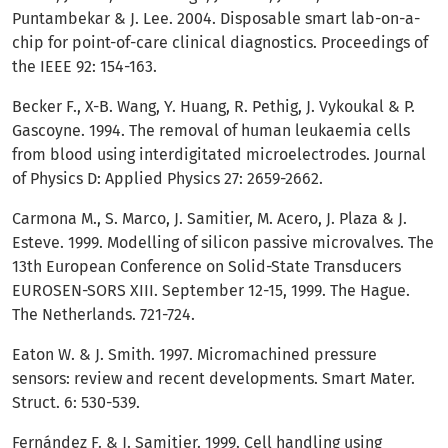
Puntambekar & J. Lee. 2004. Disposable smart lab-on-a-
chip for point-of-care clinical diagnostics. Proceedings of
the IEEE 92: 154-163.
Becker F., X-B. Wang, Y. Huang, R. Pethig, J. Vykoukal & P.
Gascoyne. 1994. The removal of human leukaemia cells
from blood using interdigitated microelectrodes. Journal
of Physics D: Applied Physics 27: 2659-2662.
Carmona M., S. Marco, J. Samitier, M. Acero, J. Plaza & J.
Esteve. 1999. Modelling of silicon passive microvalves. The
13th European Conference on Solid-State Transducers
EUROSEN-SORS XIII. September 12-15, 1999. The Hague.
The Netherlands. 721-724.
Eaton W. & J. Smith. 1997. Micromachined pressure
sensors: review and recent developments. Smart Mater.
Struct. 6: 530-539.
Fernández F. & J. Samitier. 1999. Cell handling using